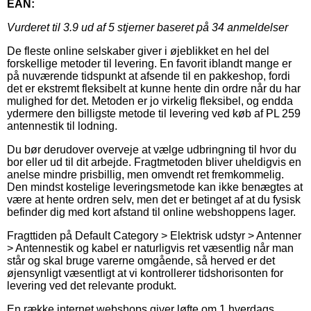
EAN:
Vurderet til
3.9
ud af 5 stjerner baseret på
34
anmeldelser
De fleste online selskaber giver i øjeblikket en hel del
forskellige metoder til levering. En favorit iblandt mange er
på nuværende tidspunkt at afsende til en pakkeshop, fordi
det er ekstremt fleksibelt at kunne hente din ordre når du har
mulighed for det. Metoden er jo virkelig fleksibel, og endda
ydermere den billigste metode til levering ved køb af PL 259
antennestik til lodning.
Du bør derudover overveje at vælge udbringning til hvor du
bor eller ud til dit arbejde. Fragtmetoden bliver uheldigvis en
anelse mindre prisbillig, men omvendt ret fremkommelig.
Den mindst kostelige leveringsmetode kan ikke benægtes at
være at hente ordren selv, men det er betinget af at du fysisk
befinder dig med kort afstand til online webshoppens lager.
Fragttiden på Default Category > Elektrisk udstyr > Antenner
> Antennestik og kabel er naturligvis ret væsentlig når man
står og skal bruge varerne omgående, så herved er det
øjensynligt væsentligt at vi kontrollerer tidshorisonten for
levering ved det relevante produkt.
En række internet webshops giver løfte om 1 hverdags