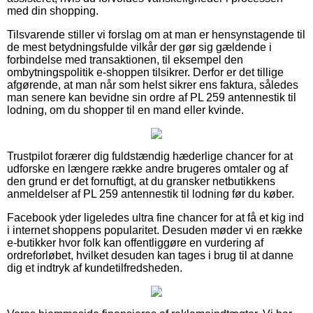
med din shopping.
Tilsvarende stiller vi forslag om at man er hensynstagende til
de mest betydningsfulde vilkår der gør sig gældende i
forbindelse med transaktionen, til eksempel den
ombytningspolitik e-shoppen tilsikrer. Derfor er det tillige
afgørende, at man når som helst sikrer ens faktura, således
man senere kan bevidne sin ordre af PL 259 antennestik til
lodning, om du shopper til en mand eller kvinde.
Trustpilot forærer dig fuldstændig hæderlige chancer for at
udforske en længere række andre brugeres omtaler og af
den grund er det fornuftigt, at du gransker netbutikkens
anmeldelser af PL 259 antennestik til lodning før du køber.
Facebook yder ligeledes ultra fine chancer for at få et kig ind
i internet shoppens popularitet. Desuden møder vi en række
e-butikker hvor folk kan offentliggøre en vurdering af
ordreforløbet, hvilket desuden kan tages i brug til at danne
dig et indtryk af kundetilfredsheden.