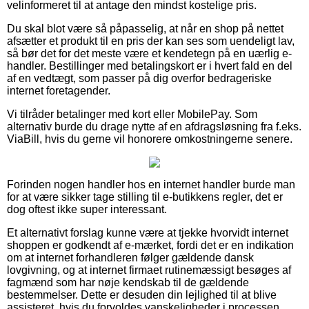
velinformeret til at antage den mindst kostelige pris.
Du skal blot være så påpasselig, at når en shop på nettet
afsætter et produkt til en pris der kan ses som uendeligt lav,
så bør det for det meste være et kendetegn på en uærlig e-
handler. Bestillinger med betalingskort er i hvert fald en del
af en vedtægt, som passer på dig overfor bedrageriske
internet foretagender.
Vi tilråder betalinger med kort eller MobilePay. Som
alternativ burde du drage nytte af en afdragsløsning fra f.eks.
ViaBill, hvis du gerne vil honorere omkostningerne senere.
Forinden nogen handler hos en internet handler burde man
for at være sikker tage stilling til e-butikkens regler, det er
dog oftest ikke super interessant.
Et alternativt forslag kunne være at tjekke hvorvidt internet
shoppen er godkendt af e-mærket, fordi det er en indikation
om at internet forhandleren følger gældende dansk
lovgivning, og at internet firmaet rutinemæssigt besøges af
fagmænd som har nøje kendskab til de gældende
bestemmelser. Dette er desuden din lejlighed til at blive
assisteret, hvis du forvoldes vanskeligheder i processen