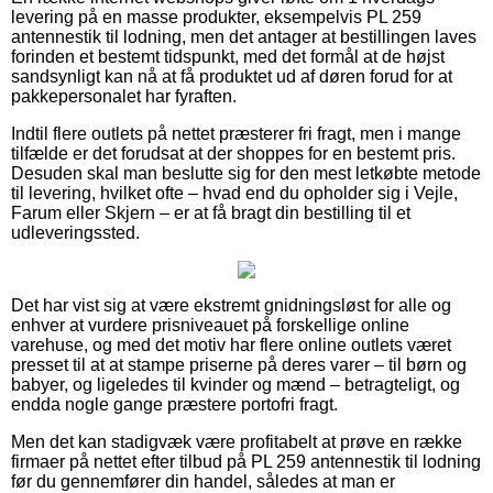
levering på en masse produkter, eksempelvis PL 259
antennestik til lodning, men det antager at bestillingen laves
forinden et bestemt tidspunkt, med det formål at de højst
sandsynligt kan nå at få produktet ud af døren forud for at
pakkepersonalet har fyraften.
Indtil flere outlets på nettet præsterer fri fragt, men i mange
tilfælde er det forudsat at der shoppes for en bestemt pris.
Desuden skal man beslutte sig for den mest letkøbte metode
til levering, hvilket ofte – hvad end du opholder sig i Vejle,
Farum eller Skjern – er at få bragt din bestilling til et
udleveringssted.
Det har vist sig at være ekstremt gnidningsløst for alle og
enhver at vurdere prisniveauet på forskellige online
varehuse, og med det motiv har flere online outlets været
presset til at at stampe priserne på deres varer – til børn og
babyer, og ligeledes til kvinder og mænd – betragteligt, og
endda nogle gange præstere portofri fragt.
Men det kan stadigvæk være profitabelt at prøve en række
firmaer på nettet efter tilbud på PL 259 antennestik til lodning
før du gennemfører din handel, således at man er