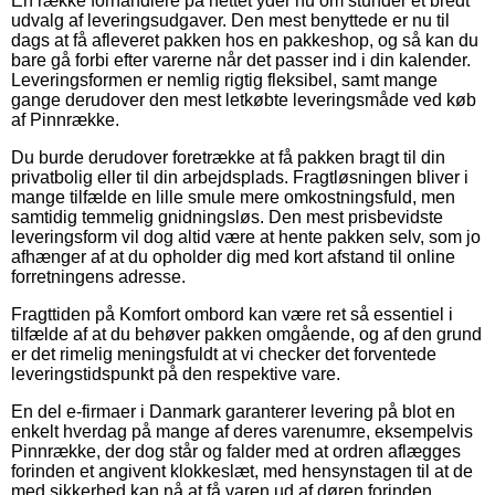
En række forhandlere på nettet yder nu om stunder et bredt
udvalg af leveringsudgaver. Den mest benyttede er nu til
dags at få afleveret pakken hos en pakkeshop, og så kan du
bare gå forbi efter varerne når det passer ind i din kalender.
Leveringsformen er nemlig rigtig fleksibel, samt mange
gange derudover den mest letkøbte leveringsmåde ved køb
af Pinnrække.
Du burde derudover foretrække at få pakken bragt til din
privatbolig eller til din arbejdsplads. Fragtløsningen bliver i
mange tilfælde en lille smule mere omkostningsfuld, men
samtidig temmelig gnidningsløs. Den mest prisbevidste
leveringsform vil dog altid være at hente pakken selv, som jo
afhænger af at du opholder dig med kort afstand til online
forretningens adresse.
Fragttiden på Komfort ombord kan være ret så essentiel i
tilfælde af at du behøver pakken omgående, og af den grund
er det rimelig meningsfuldt at vi checker det forventede
leveringstidspunkt på den respektive vare.
En del e-firmaer i Danmark garanterer levering på blot en
enkelt hverdag på mange af deres varenumre, eksempelvis
Pinnrække, der dog står og falder med at ordren aflægges
forinden et angivent klokkeslæt, med hensynstagen til at de
med sikkerhed kan nå at få varen ud af døren forinden