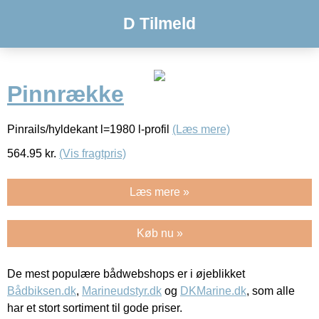
D Tilmeld
Pinnrække
Pinrails/hyldekant l=1980 l-profil
(Læs mere)
564.95
kr.
(Vis fragtpris)
Læs mere »
Køb nu »
De mest populære bådwebshops er i øjeblikket
Bådbiksen.dk
,
Marineudstyr.dk
og
DKMarine.dk
, som alle
har et stort sortiment til gode priser.