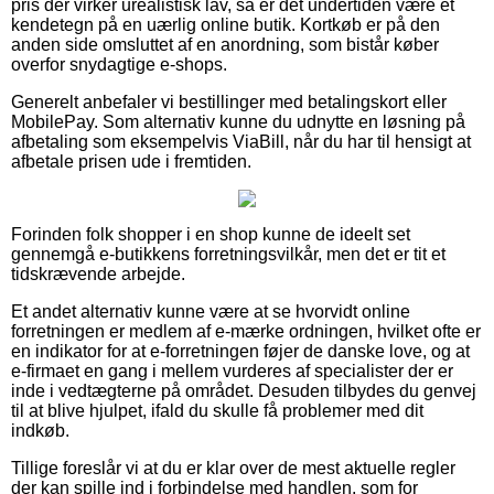
pris der virker urealistisk lav, så er det undertiden være et
kendetegn på en uærlig online butik. Kortkøb er på den
anden side omsluttet af en anordning, som bistår køber
overfor snydagtige e-shops.
Generelt anbefaler vi bestillinger med betalingskort eller
MobilePay. Som alternativ kunne du udnytte en løsning på
afbetaling som eksempelvis ViaBill, når du har til hensigt at
afbetale prisen ude i fremtiden.
Forinden folk shopper i en shop kunne de ideelt set
gennemgå e-butikkens forretningsvilkår, men det er tit et
tidskrævende arbejde.
Et andet alternativ kunne være at se hvorvidt online
forretningen er medlem af e-mærke ordningen, hvilket ofte er
en indikator for at e-forretningen føjer de danske love, og at
e-firmaet en gang i mellem vurderes af specialister der er
inde i vedtægterne på området. Desuden tilbydes du genvej
til at blive hjulpet, ifald du skulle få problemer med dit
indkøb.
Tillige foreslår vi at du er klar over de mest aktuelle regler
der kan spille ind i forbindelse med handlen, som for