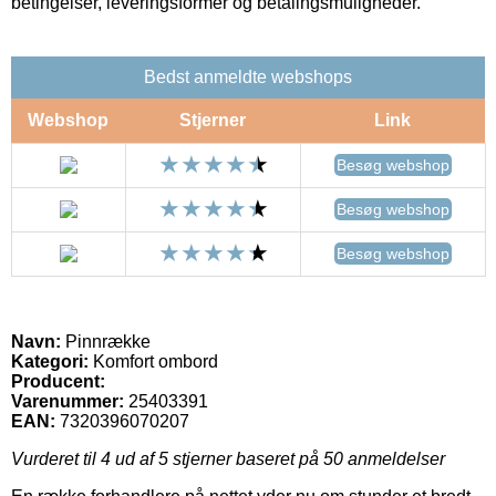
betingelser, leveringsformer og betalingsmuligheder.
Bedst anmeldte webshops
Webshop
Stjerner
Link
Besøg webshop
Besøg webshop
Besøg webshop
Navn:
Pinnrække
Kategori:
Komfort ombord
Producent:
Varenummer:
25403391
EAN:
7320396070207
Vurderet til
4
ud af 5 stjerner baseret på
50
anmeldelser