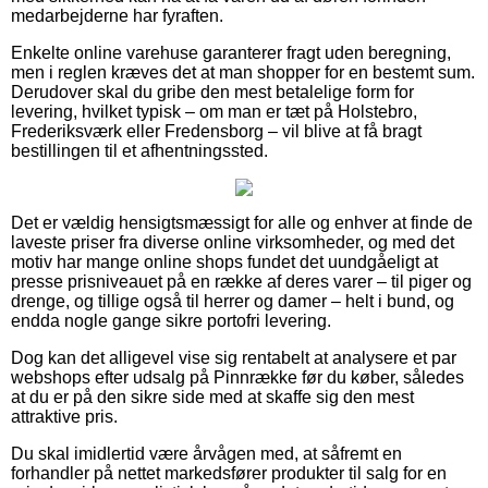
medarbejderne har fyraften.
Enkelte online varehuse garanterer fragt uden beregning,
men i reglen kræves det at man shopper for en bestemt sum.
Derudover skal du gribe den mest betalelige form for
levering, hvilket typisk – om man er tæt på Holstebro,
Frederiksværk eller Fredensborg – vil blive at få bragt
bestillingen til et afhentningssted.
Det er vældig hensigtsmæssigt for alle og enhver at finde de
laveste priser fra diverse online virksomheder, og med det
motiv har mange online shops fundet det uundgåeligt at
presse prisniveauet på en række af deres varer – til piger og
drenge, og tillige også til herrer og damer – helt i bund, og
endda nogle gange sikre portofri levering.
Dog kan det alligevel vise sig rentabelt at analysere et par
webshops efter udsalg på Pinnrække før du køber, således
at du er på den sikre side med at skaffe sig den mest
attraktive pris.
Du skal imidlertid være årvågen med, at såfremt en
forhandler på nettet markedsfører produkter til salg for en