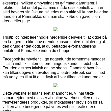
eksempel hvilken ombytningsret e-firmaet garanterer. I
relation til det er det på samme måde essesentielt, at man
altid bevarer sin faktura, således man altid vil kunne bevidne
handlen af Pinnrække, om man skal købe en gave til en
dreng eller pige.
Trustpilot indebærer nogle hæderlige genveje til at kigge på
en længere række nuværende konsumenters omtaler og af
den grund er det godt, at du betragter e-forhandlerens
omtaler af Pinnrække inden du shopper.
Facebook frembyder tillige nogenlunde fornemme metoder
til at få indblik i internet forretningens kundetilfredshed.
Foruden det ses faktisk online shops i Danmark hvor folk
kan tilkendegive en evaluering af ordreforløbet, som tilmed
må udnyttes til at få et indtryk af hvor tilfredse kunderne er.
Dette website er finansieret af annoncer. Vi har tætte
samarbejder med masser af online varehuse eftersom vi
fremviser deres produkter, og indkasserer provision for så
vidt en af de besøgende på vores website realiserer en