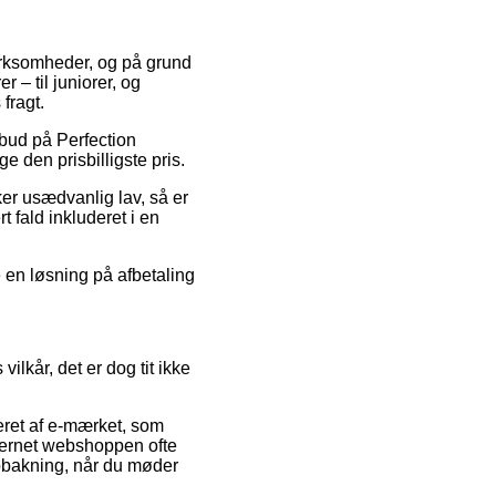
virksomheder, og på grund
 – til juniorer, og
fragt.
ilbud på Perfection
e den prisbilligste pris.
ker usædvanlig lav, så er
t fald inkluderet i en
e en løsning på afbetaling
kår, det er dog tit ikke
ret af e-mærket, som
nternet webshoppen ofte
opbakning, når du møder