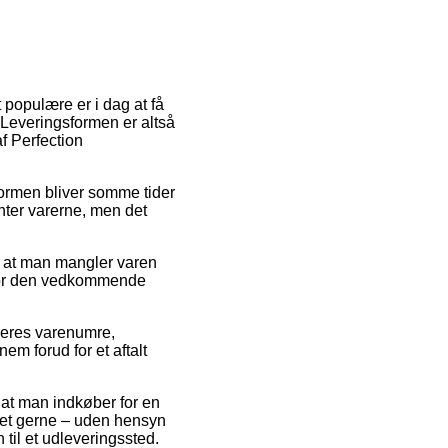
populære er i dag at få
 Leveringsformen er altså
f Perfection
sformen bliver somme tider
nter varerne, men det
af at man mangler varen
d for den vedkommende
deres varenumre,
m forud for et aftalt
 at man indkøber for en
lket gerne – uden hensyn
 til et udleveringssted.