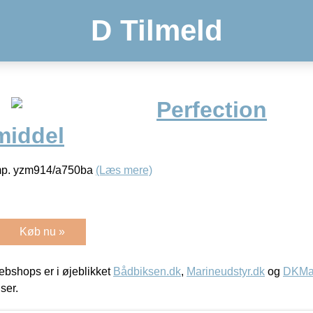
D Tilmeld
Perfection
middel
omp. yzm914/a750ba
(Læs mere)
Køb nu »
bshops er i øjeblikket
Bådbiksen.dk
,
Marineudstyr.dk
og
DKMar
iser.