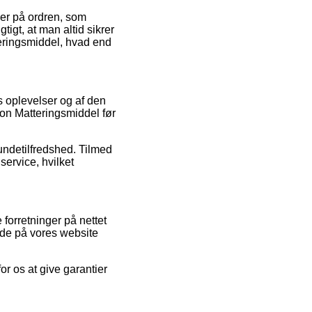
ker på ordren, som
igt, at man altid sikrer
teringsmiddel, hvad end
es oplevelser og af den
on Matteringsmiddel før
kundetilfredshed. Tilmed
ervice, hvilket
forretninger på nettet
nde på vores website
or os at give garantier