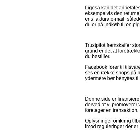
Ligeså kan det anbefales
eksempelvis den returner
ens faktura e-mail, såle
du er på indkøb til en pig
Trustpilot fremskaffer st
grund er det at foretræk
du bestiller.
Facebook fører til tilsva
ses en række shops på ne
ydermere bør benyttes til
Denne side er finansieret
derved at vi promoverer 
foretager en transaktion.
Oplysninger omkring tilbu
imod reguleringer der er 