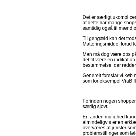
Det er særligt ukomplice
af dette har mange shops 
samtidig også til mænd og
Til gengæld kan det trods 
Matteringsmiddel forud fo
Man må dog være obs på, a
det tit være en indikation
bestemmelse, der redder 
Generelt foreslår vi køb 
som for eksempel ViaBill
Forinden nogen shopper p
særlig sjovt.
En anden mulighed kunne
almindeligvis er en erkl
overværes af jurister so
problemstillinger som føl