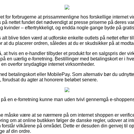
ret for forbrugerne at prissammenligne hos forskellige internet 
på nettet fundet det nødvendigt at presse priserne på deres varer
 kvinder – eftertrykkeligt, og endda nogle gange byde på gratis 
alt blive tiden værd at udforske enkelte outlets på nettet efter t
r at du placerer ordren, således at du er skudsikker på at modtag
t hvis en e-handler tilbyder et produkt for en salgspris der vir
 på en uærlig e-forretning. Bestillinger med betalingskort er i hver
en overfor snydagtige internet virksomheder.
med betalingskort eller MobilePay. Som alternativ bør du udnytt
, forudsat du agter at honorere beløbet senere.
å en e-forretning kunne man uden tvivl gennemgå e-shoppens vil
 måske være at se nærmere på om internet shoppen er verifice
æring om at online butikken følger de danske regler, udover at i
m forstår vilkårene på området. Dette er desuden din genvej til 
ge af din ordre.