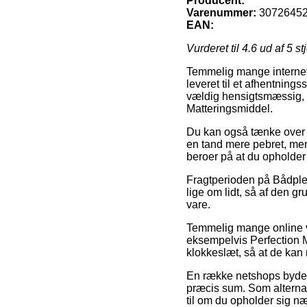
Producent:
Varenummer:
3072645
EAN:
Vurderet til
4.6
ud af 5 st
Temmelig mange internet 
leveret til et afhentning
vældig hensigtsmæssig, s
Matteringsmiddel.
Du kan også tænke over at
en tand mere pebret, men 
beroer på at du opholder
Fragtperioden på Bådpleje
lige om lidt, så af den g
vare.
Temmelig mange online v
eksempelvis Perfection Ma
klokkeslæt, så at de kan 
En række netshops byder 
præcis sum. Som alternat
til om du opholder sig næ