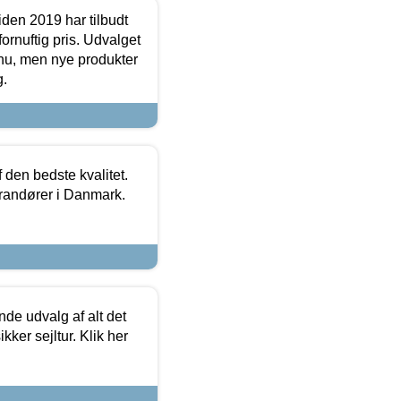
den 2019 har tilbudt
fornuftig pris. Udvalget
u, men nye produkter
g.
den bedste kvalitet.
erandører i Danmark.
de udvalg af alt det
kker sejltur. Klik her