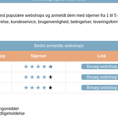
t populære webshops og anmeldt dem med stjerner fra 1 til 5 ud
rrelse, kundeservice, brugervenlighed, betingelser, leveringsfor
Bedst anmeldte webshops
op
Stjerner
Link
Besøg webshop
Besøg webshop
Besøg webshop
ingsmiddel
dligeholdelse