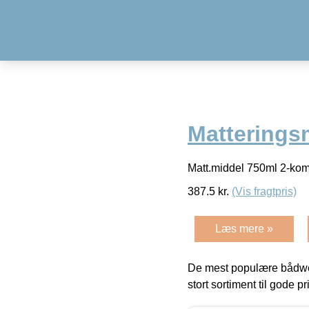
Matterings
Matt.middel 750ml 2-k
387.5
kr.
(Vis fragtpris)
Læs mere »
De mest populære bådwe
stort sortiment til gode pr