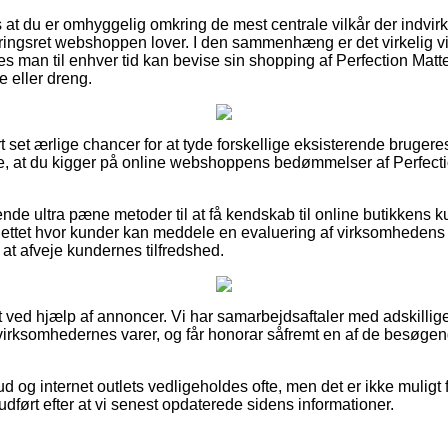
 at du er omhyggelig omkring de mest centrale vilkår der indvir
ingsret webshoppen lover. I den sammenhæng er det virkelig vigt
des man til enhver tid kan bevise sin shopping af Perfection Mat
e eller dreng.
ort set ærlige chancer for at tyde forskellige eksisterende bruger
ke, at du kigger på online webshoppens bedømmelser af Perfecti
rende ultra pæne metoder til at få kendskab til online butikkens 
ttet hvor kunder kan meddele en evaluering af virksomhedens s
 at afveje kundernes tilfredshed.
 ved hjælp af annoncer. Vi har samarbejdsaftaler med adskillige 
virksomhedernes varer, og får honorar såfremt en af de besøge
d og internet outlets vedligeholdes ofte, men det er ikke muligt f
udført efter at vi senest opdaterede sidens informationer.