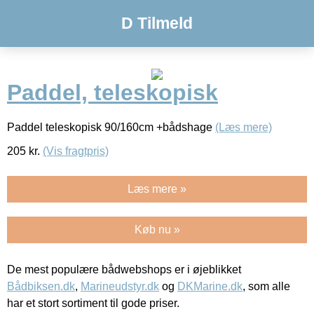
D Tilmeld
Paddel, teleskopisk
Paddel teleskopisk 90/160cm +bådshage
(Læs mere)
205
kr.
(Vis fragtpris)
Læs mere »
Køb nu »
De mest populære bådwebshops er i øjeblikket
Bådbiksen.dk
,
Marineudstyr.dk
og
DKMarine.dk
, som alle
har et stort sortiment til gode priser.