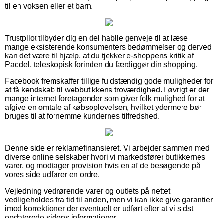
til en voksen eller et barn.
Trustpilot tilbyder dig en del habile genveje til at læse
mange eksisterende konsumenters bedømmelser og derved
kan det være til hjælp, at du tjekker e-shoppens kritik af
Paddel, teleskopisk forinden du færdiggør din shopping.
Facebook fremskaffer tillige fuldstændig gode muligheder for
at få kendskab til webbutikkens troværdighed. I øvrigt er der
mange internet foretagender som giver folk mulighed for at
afgive en omtale af købsoplevelsen, hvilket ydermere bør
bruges til at fornemme kundernes tilfredshed.
Denne side er reklamefinansieret. Vi arbejder sammen med
diverse online selskaber hvori vi markedsfører butikkernes
varer, og modtager provision hvis en af de besøgende på
vores side udfører en ordre.
Vejledning vedrørende varer og outlets på nettet
vedligeholdes fra tid til anden, men vi kan ikke give garantier
imod korrektioner der eventuelt er udført efter at vi sidst
opdaterede sidens informationer.