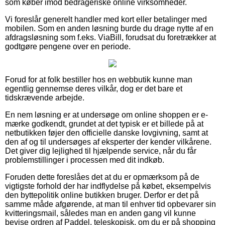
som køber imod bedrageriske online virksomheder.
Vi foreslår generelt handler med kort eller betalinger med
mobilen. Som en anden løsning burde du drage nytte af en
afdragsløsning som f.eks. ViaBill, forudsat du foretrækker at
godtgøre pengene over en periode.
Forud for at folk bestiller hos en webbutik kunne man
egentlig gennemse deres vilkår, dog er det bare et
tidskrævende arbejde.
En nem løsning er at undersøge om online shoppen er e-
mærke godkendt, grundet at det typisk er et billede på at
netbutikken føjer den officielle danske lovgivning, samt at
den af og til undersøges af eksperter der kender vilkårene.
Det giver dig lejlighed til hjælpende service, når du får
problemstillinger i processen med dit indkøb.
Foruden dette foreslåes det at du er opmærksom på de
vigtigste forhold der har indflydelse på købet, eksempelvis
den byttepolitik online butikken bruger. Derfor er det på
samme måde afgørende, at man til enhver tid opbevarer sin
kvitteringsmail, således man en anden gang vil kunne
bevise ordren af Paddel, teleskopisk, om du er på shopping