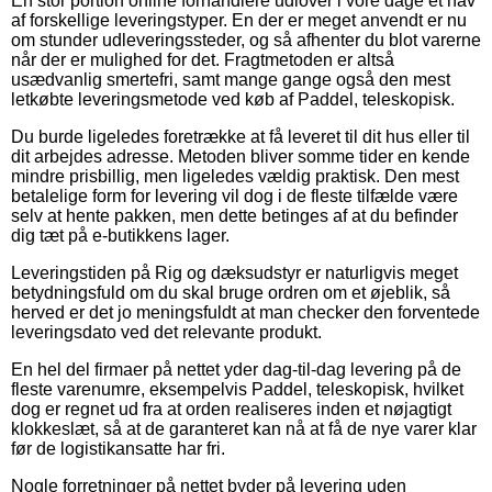
En stor portion online forhandlere udlover i vore dage et hav
af forskellige leveringstyper. En der er meget anvendt er nu
om stunder udleveringssteder, og så afhenter du blot varerne
når der er mulighed for det. Fragtmetoden er altså
usædvanlig smertefri, samt mange gange også den mest
letkøbte leveringsmetode ved køb af Paddel, teleskopisk.
Du burde ligeledes foretrække at få leveret til dit hus eller til
dit arbejdes adresse. Metoden bliver somme tider en kende
mindre prisbillig, men ligeledes vældig praktisk. Den mest
betalelige form for levering vil dog i de fleste tilfælde være
selv at hente pakken, men dette betinges af at du befinder
dig tæt på e-butikkens lager.
Leveringstiden på Rig og dæksudstyr er naturligvis meget
betydningsfuld om du skal bruge ordren om et øjeblik, så
herved er det jo meningsfuldt at man checker den forventede
leveringsdato ved det relevante produkt.
En hel del firmaer på nettet yder dag-til-dag levering på de
fleste varenumre, eksempelvis Paddel, teleskopisk, hvilket
dog er regnet ud fra at orden realiseres inden et nøjagtigt
klokkeslæt, så at de garanteret kan nå at få de nye varer klar
før de logistikansatte har fri.
Nogle forretninger på nettet byder på levering uden