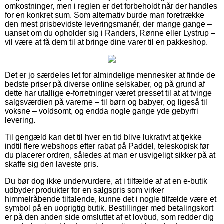
omkostninger, men i reglen er det forbeholdt når der handles
for en konkret sum. Som alternativ burde man foretrække
den mest prisbevidste leveringsmanér, der mange gange –
uanset om du opholder sig i Randers, Rønne eller Lystrup –
vil være at få dem til at bringe dine varer til en pakkeshop.
Det er jo særdeles let for almindelige mennesker at finde de
bedste priser på diverse online selskaber, og på grund af
dette har utallige e-forretninger været presset til at at tvinge
salgsværdien på varerne – til børn og babyer, og ligeså til
voksne – voldsomt, og endda nogle gange yde gebyrfri
levering.
Til gengæld kan det til hver en tid blive lukrativt at tjekke
indtil flere webshops efter rabat på Paddel, teleskopisk før
du placerer ordren, således at man er usvigeligt sikker på at
skaffe sig den laveste pris.
Du bør dog ikke undervurdere, at i tilfælde af at en e-butik
udbyder produkter for en salgspris som virker
himmelråbende tiltalende, kunne det i nogle tilfælde være et
symbol på en uoprigtig butik. Bestillinger med betalingskort
er på den anden side omsluttet af et lovbud, som redder dig