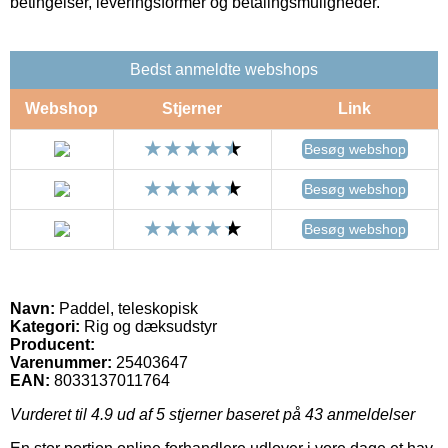
betingelser, leveringsformer og betalingsmuligheder.
Bedst anmeldte webshops
Webshop
Stjerner
Link
Besøg webshop
Besøg webshop
Besøg webshop
Navn:
Paddel, teleskopisk
Kategori:
Rig og dæksudstyr
Producent:
Varenummer:
25403647
EAN:
8033137011764
Vurderet til
4.9
ud af 5 stjerner baseret på
43
anmeldelser