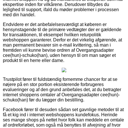
ekspertise inden for vilkårene. Derudover tilbydes du
lejlighed til support, ifald du møder problemer i processen
med din handel.
Endvidere er det anbefalelsesværdigt at køberen er
hensynstagende til de primære vedtægter der er gældende
for transaktionen, til eksempel hvilken returpolitik
webshoppen garanterer. Derfor er det virkelig afgørende, at
man permanent bevarer sin e-mail kvittering, så man i
fremtiden vil kunne bevise ordren af Overgangsadapter
cee(hun)-schuko(han), uden hensyn til om man søger et
produkt til en herre eller dame.
Trustpilot fører til fuldstændig fornemme chancer for at se
nøjere på en stor portion eksisterende forbrugeres
evalueringer og af den grund anbefales det, at du betragter
internet shoppens omtaler af Overgangsadapter cee(hun)-
schuko(han) før du lægger din bestilling.
Facebook fører til desuden sådan set gavnlige metoder til at
få et kig ind i internet webshoppens kundefokus. Herinde
ses mange shops på nettet hvor folk kan meddele en omtale
af ordreforløbet, som også må benyttes til afvejning af hvor