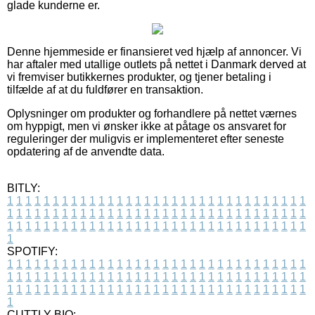
glade kunderne er.
Denne hjemmeside er finansieret ved hjælp af annoncer. Vi
har aftaler med utallige outlets på nettet i Danmark derved at
vi fremviser butikkernes produkter, og tjener betaling i
tilfælde af at du fuldfører en transaktion.
Oplysninger om produkter og forhandlere på nettet værnes
om hyppigt, men vi ønsker ikke at påtage os ansvaret for
reguleringer der muligvis er implementeret efter seneste
opdatering af de anvendte data.
BITLY:
1
1
1
1
1
1
1
1
1
1
1
1
1
1
1
1
1
1
1
1
1
1
1
1
1
1
1
1
1
1
1
1
1
1
1
1
1
1
1
1
1
1
1
1
1
1
1
1
1
1
1
1
1
1
1
1
1
1
1
1
1
1
1
1
1
1
1
1
1
1
1
1
1
1
1
1
1
1
1
1
1
1
1
1
1
1
1
1
1
1
1
1
1
1
1
1
1
1
1
1
SPOTIFY:
1
1
1
1
1
1
1
1
1
1
1
1
1
1
1
1
1
1
1
1
1
1
1
1
1
1
1
1
1
1
1
1
1
1
1
1
1
1
1
1
1
1
1
1
1
1
1
1
1
1
1
1
1
1
1
1
1
1
1
1
1
1
1
1
1
1
1
1
1
1
1
1
1
1
1
1
1
1
1
1
1
1
1
1
1
1
1
1
1
1
1
1
1
1
1
1
1
1
1
1
CUTTLY BIO: