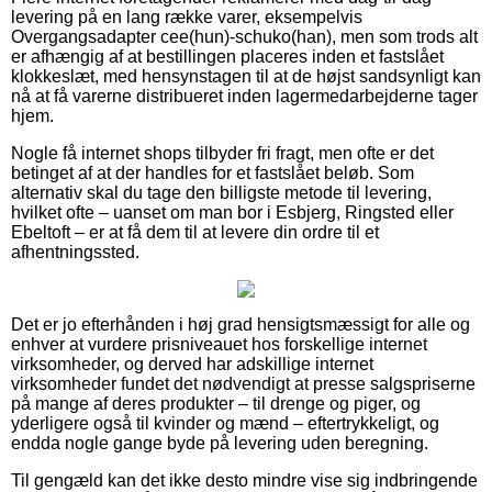
levering på en lang række varer, eksempelvis
Overgangsadapter cee(hun)-schuko(han), men som trods alt
er afhængig af at bestillingen placeres inden et fastslået
klokkeslæt, med hensynstagen til at de højst sandsynligt kan
nå at få varerne distribueret inden lagermedarbejderne tager
hjem.
Nogle få internet shops tilbyder fri fragt, men ofte er det
betinget af at der handles for et fastslået beløb. Som
alternativ skal du tage den billigste metode til levering,
hvilket ofte – uanset om man bor i Esbjerg, Ringsted eller
Ebeltoft – er at få dem til at levere din ordre til et
afhentningssted.
Det er jo efterhånden i høj grad hensigtsmæssigt for alle og
enhver at vurdere prisniveauet hos forskellige internet
virksomheder, og derved har adskillige internet
virksomheder fundet det nødvendigt at presse salgspriserne
på mange af deres produkter – til drenge og piger, og
yderligere også til kvinder og mænd – eftertrykkeligt, og
endda nogle gange byde på levering uden beregning.
Til gengæld kan det ikke desto mindre vise sig indbringende