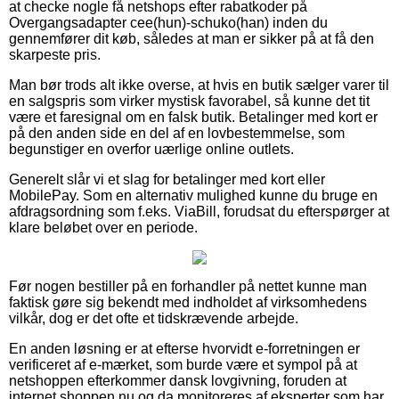
at checke nogle få netshops efter rabatkoder på
Overgangsadapter cee(hun)-schuko(han) inden du
gennemfører dit køb, således at man er sikker på at få den
skarpeste pris.
Man bør trods alt ikke overse, at hvis en butik sælger varer til
en salgspris som virker mystisk favorabel, så kunne det tit
være et faresignal om en falsk butik. Betalinger med kort er
på den anden side en del af en lovbestemmelse, som
begunstiger en overfor uærlige online outlets.
Generelt slår vi et slag for betalinger med kort eller
MobilePay. Som en alternativ mulighed kunne du bruge en
afdragsordning som f.eks. ViaBill, forudsat du efterspørger at
klare beløbet over en periode.
Før nogen bestiller på en forhandler på nettet kunne man
faktisk gøre sig bekendt med indholdet af virksomhedens
vilkår, dog er det ofte et tidskrævende arbejde.
En anden løsning er at efterse hvorvidt e-forretningen er
verificeret af e-mærket, som burde være et sympol på at
netshoppen efterkommer dansk lovgivning, foruden at
internet shoppen nu og da monitoreres af eksperter som har