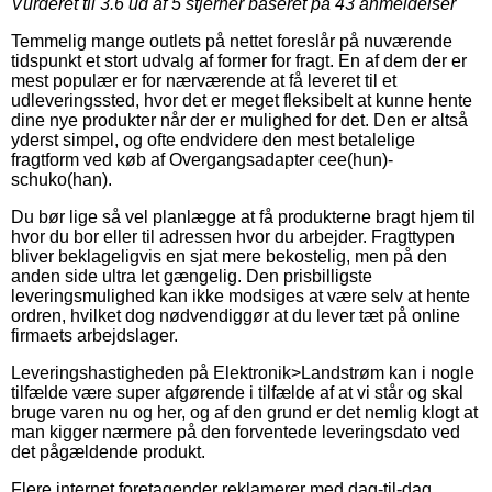
Vurderet til
3.6
ud af 5 stjerner baseret på
43
anmeldelser
Temmelig mange outlets på nettet foreslår på nuværende
tidspunkt et stort udvalg af former for fragt. En af dem der er
mest populær er for nærværende at få leveret til et
udleveringssted, hvor det er meget fleksibelt at kunne hente
dine nye produkter når der er mulighed for det. Den er altså
yderst simpel, og ofte endvidere den mest betalelige
fragtform ved køb af Overgangsadapter cee(hun)-
schuko(han).
Du bør lige så vel planlægge at få produkterne bragt hjem til
hvor du bor eller til adressen hvor du arbejder. Fragttypen
bliver beklageligvis en sjat mere bekostelig, men på den
anden side ultra let gængelig. Den prisbilligste
leveringsmulighed kan ikke modsiges at være selv at hente
ordren, hvilket dog nødvendiggør at du lever tæt på online
firmaets arbejdslager.
Leveringshastigheden på Elektronik>Landstrøm kan i nogle
tilfælde være super afgørende i tilfælde af at vi står og skal
bruge varen nu og her, og af den grund er det nemlig klogt at
man kigger nærmere på den forventede leveringsdato ved
det pågældende produkt.
Flere internet foretagender reklamerer med dag-til-dag