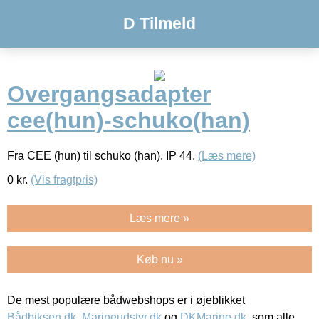
D Tilmeld
Overgangsadapter
cee(hun)-schuko(han)
Fra CEE (hun) til schuko (han). IP 44.
(Læs mere)
0
kr.
(Vis fragtpris)
Læs mere »
Køb nu »
De mest populære bådwebshops er i øjeblikket
Bådbiksen.dk
,
Marineudstyr.dk
og
DKMarine.dk
, som alle