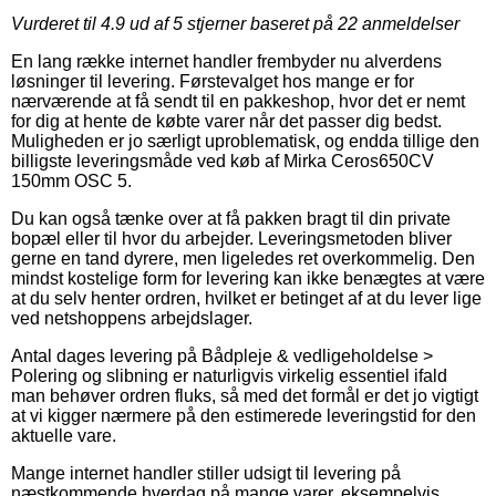
Vurderet til
4.9
ud af 5 stjerner baseret på
22
anmeldelser
En lang række internet handler frembyder nu alverdens
løsninger til levering. Førstevalget hos mange er for
nærværende at få sendt til en pakkeshop, hvor det er nemt
for dig at hente de købte varer når det passer dig bedst.
Muligheden er jo særligt uproblematisk, og endda tillige den
billigste leveringsmåde ved køb af Mirka Ceros650CV
150mm OSC 5.
Du kan også tænke over at få pakken bragt til din private
bopæl eller til hvor du arbejder. Leveringsmetoden bliver
gerne en tand dyrere, men ligeledes ret overkommelig. Den
mindst kostelige form for levering kan ikke benægtes at være
at du selv henter ordren, hvilket er betinget af at du lever lige
ved netshoppens arbejdslager.
Antal dages levering på Bådpleje & vedligeholdelse >
Polering og slibning er naturligvis virkelig essentiel ifald
man behøver ordren fluks, så med det formål er det jo vigtigt
at vi kigger nærmere på den estimerede leveringstid for den
aktuelle vare.
Mange internet handler stiller udsigt til levering på
næstkommende hverdag på mange varer, eksempelvis