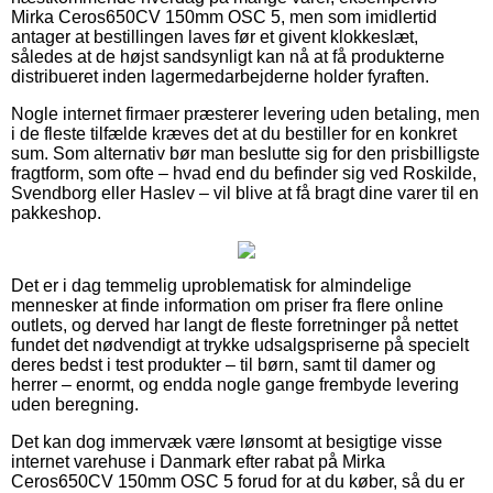
Mirka Ceros650CV 150mm OSC 5, men som imidlertid
antager at bestillingen laves før et givent klokkeslæt,
således at de højst sandsynligt kan nå at få produkterne
distribueret inden lagermedarbejderne holder fyraften.
Nogle internet firmaer præsterer levering uden betaling, men
i de fleste tilfælde kræves det at du bestiller for en konkret
sum. Som alternativ bør man beslutte sig for den prisbilligste
fragtform, som ofte – hvad end du befinder sig ved Roskilde,
Svendborg eller Haslev – vil blive at få bragt dine varer til en
pakkeshop.
Det er i dag temmelig uproblematisk for almindelige
mennesker at finde information om priser fra flere online
outlets, og derved har langt de fleste forretninger på nettet
fundet det nødvendigt at trykke udsalgspriserne på specielt
deres bedst i test produkter – til børn, samt til damer og
herrer – enormt, og endda nogle gange frembyde levering
uden beregning.
Det kan dog immervæk være lønsomt at besigtige visse
internet varehuse i Danmark efter rabat på Mirka
Ceros650CV 150mm OSC 5 forud for at du køber, så du er