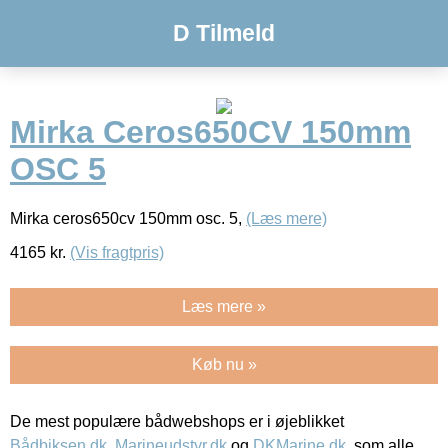
D Tilmeld
Mirka Ceros650CV 150mm
OSC 5
Mirka ceros650cv 150mm osc. 5,
(Læs mere)
4165
kr.
(Vis fragtpris)
Læs mere »
Køb nu »
De mest populære bådwebshops er i øjeblikket
Bådbiksen.dk
,
Marineudstyr.dk
og
DKMarine.dk
, som alle