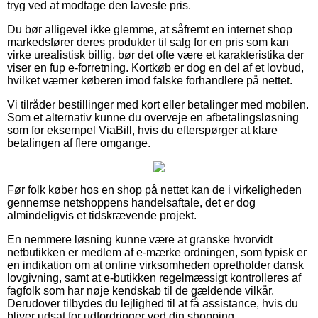
tryg ved at modtage den laveste pris.
Du bør alligevel ikke glemme, at såfremt en internet shop
markedsfører deres produkter til salg for en pris som kan
virke urealistisk billig, bør det ofte være et karakteristika der
viser en fup e-forretning. Kortkøb er dog en del af et lovbud,
hvilket værner køberen imod falske forhandlere på nettet.
Vi tilråder bestillinger med kort eller betalinger med mobilen.
Som et alternativ kunne du overveje en afbetalingsløsning
som for eksempel ViaBill, hvis du efterspørger at klare
betalingen af flere omgange.
Før folk køber hos en shop på nettet kan de i virkeligheden
gennemse netshoppens handelsaftale, det er dog
almindeligvis et tidskrævende projekt.
En nemmere løsning kunne være at granske hvorvidt
netbutikken er medlem af e-mærke ordningen, som typisk er
en indikation om at online virksomheden opretholder dansk
lovgivning, samt at e-butikken regelmæssigt kontrolleres af
fagfolk som har nøje kendskab til de gældende vilkår.
Derudover tilbydes du lejlighed til at få assistance, hvis du
bliver udsat for udfordringer ved din shopping.