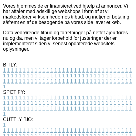
Vores hjemmeside er finansieret ved hjælp af annoncer. Vi
har aftaler med adskillige webshops i form af at vi
markedsfører virksomhedernes tilbud, og indtjener betaling
såfremt en af de besøgende på vores side laver et køb.
Data vedrørende tilbud og forretninger på nettet ajourføres
nu og da, men vi tager forbehold for justeringer der er
implementeret siden vi senest opdaterede websitets
oplysninger.
BITLY:
1
1
1
1
1
1
1
1
1
1
1
1
1
1
1
1
1
1
1
1
1
1
1
1
1
1
1
1
1
1
1
1
1
1
1
1
1
1
1
1
1
1
1
1
1
1
1
1
1
1
1
1
1
1
1
1
1
1
1
1
1
1
1
1
1
1
1
1
1
1
1
1
1
1
1
1
1
1
1
1
1
1
1
1
1
1
1
1
1
1
1
1
1
1
1
1
1
1
1
1
SPOTIFY:
1
1
1
1
1
1
1
1
1
1
1
1
1
1
1
1
1
1
1
1
1
1
1
1
1
1
1
1
1
1
1
1
1
1
1
1
1
1
1
1
1
1
1
1
1
1
1
1
1
1
1
1
1
1
1
1
1
1
1
1
1
1
1
1
1
1
1
1
1
1
1
1
1
1
1
1
1
1
1
1
1
1
1
1
1
1
1
1
1
1
1
1
1
1
1
1
1
1
1
1
CUTTLY BIO:
1
1
1
1
1
1
1
1
1
1
1
1
1
1
1
1
1
1
1
1
1
1
1
1
1
1
1
1
1
1
1
1
1
1
1
1
1
1
1
1
1
1
1
1
1
1
1
1
1
1
1
1
1
1
1
1
1
1
1
1
1
1
1
1
1
1
1