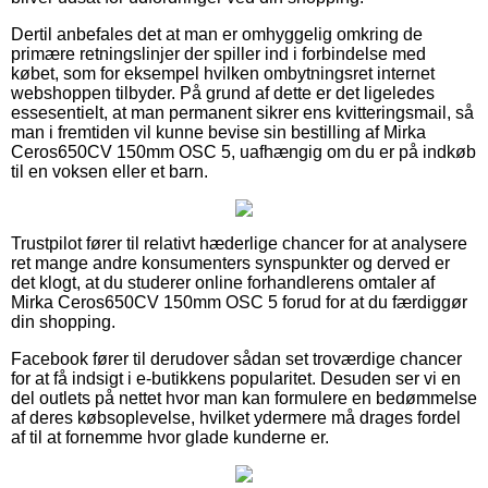
Dertil anbefales det at man er omhyggelig omkring de
primære retningslinjer der spiller ind i forbindelse med
købet, som for eksempel hvilken ombytningsret internet
webshoppen tilbyder. På grund af dette er det ligeledes
essesentielt, at man permanent sikrer ens kvitteringsmail, så
man i fremtiden vil kunne bevise sin bestilling af Mirka
Ceros650CV 150mm OSC 5, uafhængig om du er på indkøb
til en voksen eller et barn.
Trustpilot fører til relativt hæderlige chancer for at analysere
ret mange andre konsumenters synspunkter og derved er
det klogt, at du studerer online forhandlerens omtaler af
Mirka Ceros650CV 150mm OSC 5 forud for at du færdiggør
din shopping.
Facebook fører til derudover sådan set troværdige chancer
for at få indsigt i e-butikkens popularitet. Desuden ser vi en
del outlets på nettet hvor man kan formulere en bedømmelse
af deres købsoplevelse, hvilket ydermere må drages fordel
af til at fornemme hvor glade kunderne er.