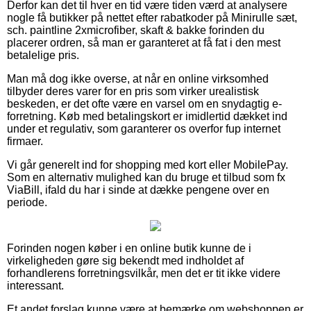
Derfor kan det til hver en tid være tiden værd at analysere
nogle få butikker på nettet efter rabatkoder på Minirulle sæt,
sch. paintline 2xmicrofiber, skaft & bakke forinden du
placerer ordren, så man er garanteret at få fat i den mest
betalelige pris.
Man må dog ikke overse, at når en online virksomhed
tilbyder deres varer for en pris som virker urealistisk
beskeden, er det ofte være en varsel om en snydagtig e-
forretning. Køb med betalingskort er imidlertid dækket ind
under et regulativ, som garanterer os overfor fup internet
firmaer.
Vi går generelt ind for shopping med kort eller MobilePay.
Som en alternativ mulighed kan du bruge et tilbud som fx
ViaBill, ifald du har i sinde at dække pengene over en
periode.
Forinden nogen køber i en online butik kunne de i
virkeligheden gøre sig bekendt med indholdet af
forhandlerens forretningsvilkår, men det er tit ikke videre
interessant.
Et andet forslag kunne være at bemærke om webshoppen er