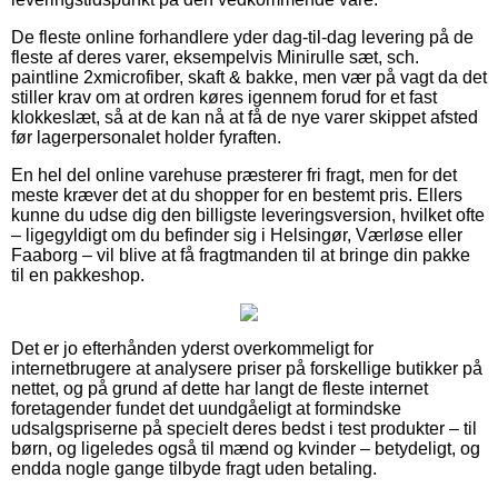
De fleste online forhandlere yder dag-til-dag levering på de
fleste af deres varer, eksempelvis Minirulle sæt, sch.
paintline 2xmicrofiber, skaft & bakke, men vær på vagt da det
stiller krav om at ordren køres igennem forud for et fast
klokkeslæt, så at de kan nå at få de nye varer skippet afsted
før lagerpersonalet holder fyraften.
En hel del online varehuse præsterer fri fragt, men for det
meste kræver det at du shopper for en bestemt pris. Ellers
kunne du udse dig den billigste leveringsversion, hvilket ofte
– ligegyldigt om du befinder sig i Helsingør, Værløse eller
Faaborg – vil blive at få fragtmanden til at bringe din pakke
til en pakkeshop.
Det er jo efterhånden yderst overkommeligt for
internetbrugere at analysere priser på forskellige butikker på
nettet, og på grund af dette har langt de fleste internet
foretagender fundet det uundgåeligt at formindske
udsalgspriserne på specielt deres bedst i test produkter – til
børn, og ligeledes også til mænd og kvinder – betydeligt, og
endda nogle gange tilbyde fragt uden betaling.