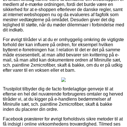
medlem af e-mærke ordningen, fordi det burde være en
sikkerhed for at e-shoppen efterlever de danske regler, samt
at internet webshoppen nu og da evalueres af fagfolk som
mestrer vedtægterne på området. Desuden giver det dig
lejlighed til støtte, når du møder dilemmaer i forbindelse med
dit indkøb.
For øvrigt tilråder vi at du er omhyggelig omkring de vigtigste
forhold der kan influere på ordren, for eksempel hvilken
bytteret e-forretningen har. I relation til det er det på samme
måde essesentielt, at man altid bevarer sin kvittering på e-
mail, så man altid kan dokumentere ordren af Minirulle sæt,
sch. paintline 2xmicrofiber, skaft & bakke, om du er på udkig
efter varer til en voksen eller et barn.
Trustpilot tilbyder dig de facto fordelagtige genveje til at
efterse en hel del nuværende forbrugeres omtaler og herved
tilråder vi, at du kigger på e-handlens bedømmelser af
Minirulle sæt, sch. paintline 2xmicrofiber, skaft & bakke
inden du placerer din ordre.
Facebook præsterer for øvrigt forholdsvis sikre metoder til at
få indsigt i online virksomhedens troværdighed. Tilmed ses