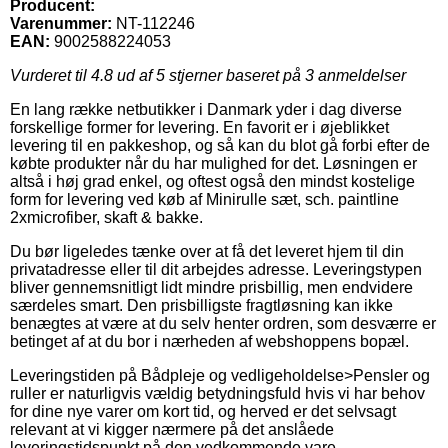
Producent:
Varenummer:
NT-112246
EAN:
9002588224053
Vurderet til
4.8
ud af 5 stjerner baseret på
3
anmeldelser
En lang række netbutikker i Danmark yder i dag diverse
forskellige former for levering. En favorit er i øjeblikket
levering til en pakkeshop, og så kan du blot gå forbi efter de
købte produkter når du har mulighed for det. Løsningen er
altså i høj grad enkel, og oftest også den mindst kostelige
form for levering ved køb af Minirulle sæt, sch. paintline
2xmicrofiber, skaft & bakke.
Du bør ligeledes tænke over at få det leveret hjem til din
privatadresse eller til dit arbejdes adresse. Leveringstypen
bliver gennemsnitligt lidt mindre prisbillig, men endvidere
særdeles smart. Den prisbilligste fragtløsning kan ikke
benægtes at være at du selv henter ordren, som desværre er
betinget af at du bor i nærheden af webshoppens bopæl.
Leveringstiden på Bådpleje og vedligeholdelse>Pensler og
ruller er naturligvis vældig betydningsfuld hvis vi har behov
for dine nye varer om kort tid, og herved er det selvsagt
relevant at vi kigger nærmere på det anslåede
leveringstidspunkt på den vedkommende vare.