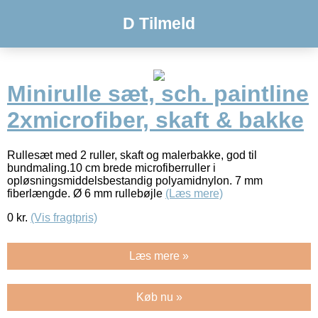
D Tilmeld
Minirulle sæt, sch. paintline
2xmicrofiber, skaft & bakke
Rullesæt med 2 ruller, skaft og malerbakke, god til
bundmaling.10 cm brede microfiberruller i
opløsningsmiddelsbestandig polyamidnylon. 7 mm
fiberlængde. Ø 6 mm rullebøjle
(Læs mere)
0
kr.
(Vis fragtpris)
Læs mere »
Køb nu »