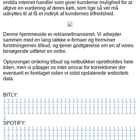
endda internet handler som giver kunderne mulighed for at
afgive en vurdering af deres køb, som lige så vel må
udnyttes til at få et indtryk af kundernes tilfredshed.
Denne hjemmeside er reklamefinansieret. Vi arbejder
sammen med en lang række e-firmaer og fremviser
forretningernes tilbud, og tjener godtgørelse om en af vores
besøgende udfører en ordre.
Oplysninger omkring tilbud og netbutikker opretholdes hele
tiden, men vi påtager os intet ansvar for korrektioner der
eventuelt er foretaget siden vi sidst opdaterede websitets
data.
BITLY:
1
1
1
1
1
1
1
1
1
1
1
1
1
1
1
1
1
1
1
1
1
1
1
1
1
1
1
1
1
1
1
1
1
1
1
1
1
1
1
1
1
1
1
1
1
1
1
1
1
1
1
1
1
1
1
1
1
1
1
1
1
1
1
1
1
1
1
1
1
1
1
1
1
1
1
1
1
1
1
1
1
1
1
1
1
1
1
1
1
1
1
1
1
1
1
1
1
1
1
1
SPOTIFY:
1
1
1
1
1
1
1
1
1
1
1
1
1
1
1
1
1
1
1
1
1
1
1
1
1
1
1
1
1
1
1
1
1
1
1
1
1
1
1
1
1
1
1
1
1
1
1
1
1
1
1
1
1
1
1
1
1
1
1
1
1
1
1
1
1
1
1
1
1
1
1
1
1
1
1
1
1
1
1
1
1
1
1
1
1
1
1
1
1
1
1
1
1
1
1
1
1
1
1