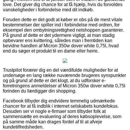
love. Det giver dig chance for at få hjælp, hvis du forvoldes
vanskeligheder i forbindelse med dit indkøb.
Foruden dette er det godt at køber er obs på de mest vitale
bestemmelser der spiller ind i forbindelse med ordren, for
eksempel den ombytningsrettighed netshoppen garanterer.
På grund af dette er det ydermere vigtigt, at man stadig
opbevarer ens kvittering, således man i fremtiden kan
bevidne handlen af Micron 350w dover white 0,75l, hvad
end du søger et produkt til en dame eller herre.
Trustpilot forærer dig en del værdifulde muligheder for at
undersøge en lang række nuværende brugeres synspunkter
og på grund af dette er det klogt, at du udforsker e-
forretningens anmeldelser af Micron 350w dover white 0,75l
forinden du færdiggør din shopping.
Facebook tilbyder dig endvidere temmelig udmærkede
chancer for at få indblik i internet selskabets kundefokus.
Desuden ser vi nogle e-firmaer som tilbyder folk at
sammensætte en evaluering af deres købsoplevelse, som
på samme måde kan drages fordel af til at afveje
kundetilfredsheden.