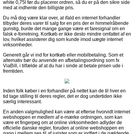
white 0,75l før du placerer ordren, så du er på den sikre side
med at indhente den billigste pris.
Du må dog være klar over, at ifald en internet forhandler
tilbyder deres varer til salg for en pris der er himmelråbende
gunstig, burde det mange gange være et faresignal om en
falsk e-forretning. Kortkøb er ikke desto mindre omfattet af en
lov, hvilket assisterer dig som kunde imod uægte internet
virksomheder.
Generelt går vi ind for kortkøb eller mobilbetaling. Som et
alternativ bør du anvende en afbetalingsordning som fx
ViaBill, i tilfælde af at du har i sinde at betale prisen ude i
fremtiden.
Inden folk køber i en forhandler på nettet kan de til hver en
tid tage stilling til deres regler, det er dog undertiden ikke
særlig interessant.
En anden valgmulighed kan være at efterse hvorvidt internet
webshoppen er medlem af e-mærke ordningen, som kan
være et fingerpeg om at online virksomheden adlyder de
officielle danske regler, foruden at online webshoppen en
gang i mellem ses til af jurister som er indført i de gældende