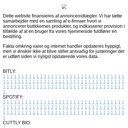
Dette website finansieres af annonceindtægter. Vi har tætte
samarbejder med en samling af e-firmaer hvori vi
annoncerer butikkernes produkter, og indkasserer provision i
tilfælde af at en bruger fra vores hjemmeside fuldfører en
bestilling.
Fakta omkring varer og internet handler opdateres hyppigt,
men vi ønsker ikke at blive stillet ansvarlig for justeringer der
er udført siden vi nyligst opdaterede vores data.
BITLY:
1
1
1
1
1
1
1
1
1
1
1
1
1
1
1
1
1
1
1
1
1
1
1
1
1
1
1
1
1
1
1
1
1
1
1
1
1
1
1
1
1
1
1
1
1
1
1
1
1
1
1
1
1
1
1
1
1
1
1
1
1
1
1
1
1
1
1
1
1
1
1
1
1
1
1
1
1
1
1
1
1
1
1
1
1
1
1
1
1
1
1
1
1
1
1
1
1
1
1
1
SPOTIFY:
1
1
1
1
1
1
1
1
1
1
1
1
1
1
1
1
1
1
1
1
1
1
1
1
1
1
1
1
1
1
1
1
1
1
1
1
1
1
1
1
1
1
1
1
1
1
1
1
1
1
1
1
1
1
1
1
1
1
1
1
1
1
1
1
1
1
1
1
1
1
1
1
1
1
1
1
1
1
1
1
1
1
1
1
1
1
1
1
1
1
1
1
1
1
1
1
1
1
1
1
CUTTLY BIO:
1