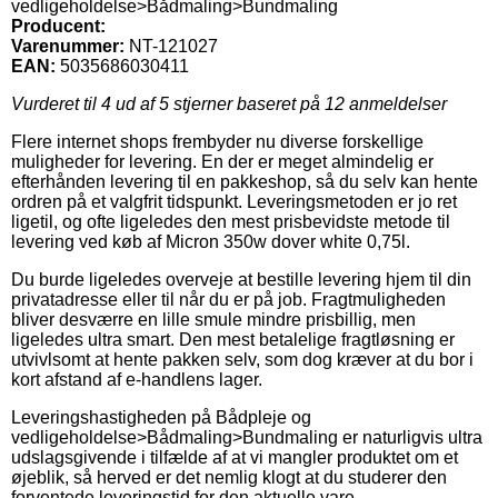
vedligeholdelse>Bådmaling>Bundmaling
Producent:
Varenummer:
NT-121027
EAN:
5035686030411
Vurderet til
4
ud af 5 stjerner baseret på
12
anmeldelser
Flere internet shops frembyder nu diverse forskellige
muligheder for levering. En der er meget almindelig er
efterhånden levering til en pakkeshop, så du selv kan hente
ordren på et valgfrit tidspunkt. Leveringsmetoden er jo ret
ligetil, og ofte ligeledes den mest prisbevidste metode til
levering ved køb af Micron 350w dover white 0,75l.
Du burde ligeledes overveje at bestille levering hjem til din
privatadresse eller til når du er på job. Fragtmuligheden
bliver desværre en lille smule mindre prisbillig, men
ligeledes ultra smart. Den mest betalelige fragtløsning er
utvivlsomt at hente pakken selv, som dog kræver at du bor i
kort afstand af e-handlens lager.
Leveringshastigheden på Bådpleje og
vedligeholdelse>Bådmaling>Bundmaling er naturligvis ultra
udslagsgivende i tilfælde af at vi mangler produktet om et
øjeblik, så herved er det nemlig klogt at du studerer den
forventede leveringstid for den aktuelle vare.