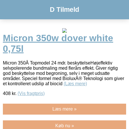
D Tilmeld
Micron 350w dover white
0,75l
Micron 350Â Topmodel 24 mdr. beskyttelseHøjeffektiv
selvpolerende bundmaling med flerårs effekt. Giver rigtig
god beskyttelse mod begroning, selv i meget udsatte
områder. Speciel formel med BioluxÂ® Teknologi som giver
et kontrolleret udslip af biocid
(Læs mere)
408
kr.
(Vis fragtpris)
Læs mere »
Køb nu »