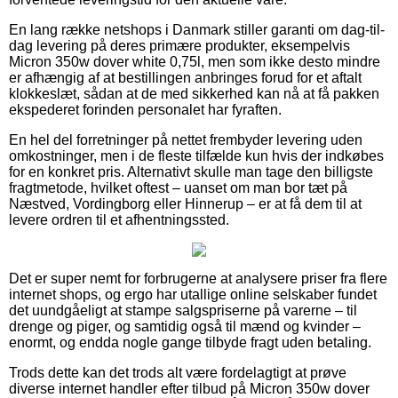
En lang række netshops i Danmark stiller garanti om dag-til-
dag levering på deres primære produkter, eksempelvis
Micron 350w dover white 0,75l, men som ikke desto mindre
er afhængig af at bestillingen anbringes forud for et aftalt
klokkeslæt, sådan at de med sikkerhed kan nå at få pakken
ekspederet forinden personalet har fyraften.
En hel del forretninger på nettet frembyder levering uden
omkostninger, men i de fleste tilfælde kun hvis der indkøbes
for en konkret pris. Alternativt skulle man tage den billigste
fragtmetode, hvilket oftest – uanset om man bor tæt på
Næstved, Vordingborg eller Hinnerup – er at få dem til at
levere ordren til et afhentningssted.
Det er super nemt for forbrugerne at analysere priser fra flere
internet shops, og ergo har utallige online selskaber fundet
det uundgåeligt at stampe salgspriserne på varerne – til
drenge og piger, og samtidig også til mænd og kvinder –
enormt, og endda nogle gange tilbyde fragt uden betaling.
Trods dette kan det trods alt være fordelagtigt at prøve
diverse internet handler efter tilbud på Micron 350w dover