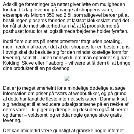
Adskillige forretninger på nettet giver løfte om muligheden
for dag-til-dag levering på mange af shoppens varer,
eksempelvis Micron 350 red 2,5l, som alligevel beroer på at
bestillingen placeres forinden et fastsat klokkeslæt, med det
formål at de med sikkerhed kan nå at få produkterne på
posthuset forud for at logistikmedarbejderne holder fyraften.
Indtil flere outlets på nettet præsterer fragt uden betaling,
men i reglen afkræver det at der shoppes for en bestemt pris.
I øvrigt skal du beslutte sig for den mindst kostelige form for
levering, som tit – uden hensyn til om man opholder sig nær
Kolding, Skive eller Faaborg – vil være at få dem til at bringe
dine produkter til en pakkeshop.
Det er jo meget smertefrit for almindelige dødelige at søge
information om priser på tværs af webbutikker, og på grund
af dette har langt de fleste internet selskaber i Danmark set
sig nødsaget til at reducere udsalgspriserne på en række af
deres varer – til piger og drenge, og desuden også til herrer
og damer – voldsomt, og endda nogle gange sikre gratis
levering.
Det kan imidlertid være gunstigt at granske nogle internet