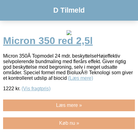
D Tilmeld
Micron 350 red 2,5l
Micron 350Â Topmodel 24 mdr. beskyttelseHøjeffektiv
selvpolerende bundmaling med flerårs effekt. Giver rigtig
god beskyttelse mod begroning, selv i meget udsatte
områder. Speciel formel med BioluxÂ® Teknologi som giver
et kontrolleret udslip af biocid
(Læs mere)
1222
kr.
(Vis fragtpris)
Læs mere »
Køb nu »