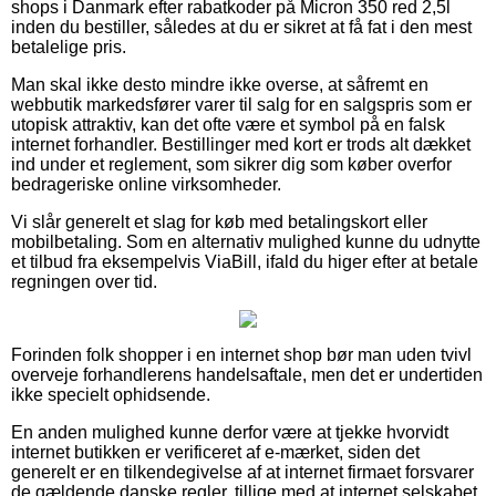
shops i Danmark efter rabatkoder på Micron 350 red 2,5l
inden du bestiller, således at du er sikret at få fat i den mest
betalelige pris.
Man skal ikke desto mindre ikke overse, at såfremt en
webbutik markedsfører varer til salg for en salgspris som er
utopisk attraktiv, kan det ofte være et symbol på en falsk
internet forhandler. Bestillinger med kort er trods alt dækket
ind under et reglement, som sikrer dig som køber overfor
bedrageriske online virksomheder.
Vi slår generelt et slag for køb med betalingskort eller
mobilbetaling. Som en alternativ mulighed kunne du udnytte
et tilbud fra eksempelvis ViaBill, ifald du higer efter at betale
regningen over tid.
Forinden folk shopper i en internet shop bør man uden tvivl
overveje forhandlerens handelsaftale, men det er undertiden
ikke specielt ophidsende.
En anden mulighed kunne derfor være at tjekke hvorvidt
internet butikken er verificeret af e-mærket, siden det
generelt er en tilkendegivelse af at internet firmaet forsvarer
de gældende danske regler, tillige med at internet selskabet