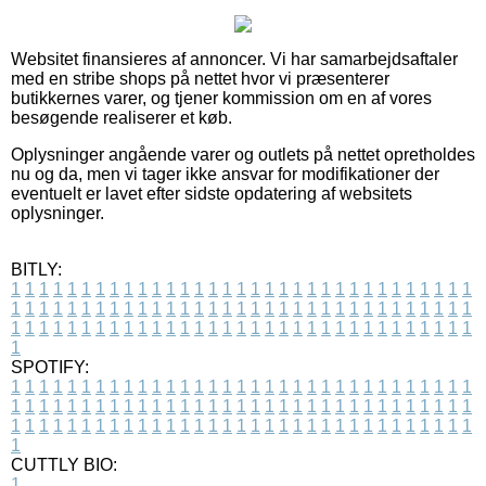
Websitet finansieres af annoncer. Vi har samarbejdsaftaler
med en stribe shops på nettet hvor vi præsenterer
butikkernes varer, og tjener kommission om en af vores
besøgende realiserer et køb.
Oplysninger angående varer og outlets på nettet opretholdes
nu og da, men vi tager ikke ansvar for modifikationer der
eventuelt er lavet efter sidste opdatering af websitets
oplysninger.
BITLY:
1
1
1
1
1
1
1
1
1
1
1
1
1
1
1
1
1
1
1
1
1
1
1
1
1
1
1
1
1
1
1
1
1
1
1
1
1
1
1
1
1
1
1
1
1
1
1
1
1
1
1
1
1
1
1
1
1
1
1
1
1
1
1
1
1
1
1
1
1
1
1
1
1
1
1
1
1
1
1
1
1
1
1
1
1
1
1
1
1
1
1
1
1
1
1
1
1
1
1
1
SPOTIFY:
1
1
1
1
1
1
1
1
1
1
1
1
1
1
1
1
1
1
1
1
1
1
1
1
1
1
1
1
1
1
1
1
1
1
1
1
1
1
1
1
1
1
1
1
1
1
1
1
1
1
1
1
1
1
1
1
1
1
1
1
1
1
1
1
1
1
1
1
1
1
1
1
1
1
1
1
1
1
1
1
1
1
1
1
1
1
1
1
1
1
1
1
1
1
1
1
1
1
1
1
CUTTLY BIO:
1