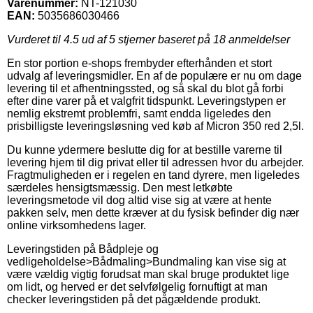
Varenummer:
NT-121030
EAN:
5035686030466
Vurderet til
4.5
ud af 5 stjerner baseret på
18
anmeldelser
En stor portion e-shops frembyder efterhånden et stort
udvalg af leveringsmidler. En af de populære er nu om dage
levering til et afhentningssted, og så skal du blot gå forbi
efter dine varer på et valgfrit tidspunkt. Leveringstypen er
nemlig ekstremt problemfri, samt endda ligeledes den
prisbilligste leveringsløsning ved køb af Micron 350 red 2,5l.
Du kunne ydermere beslutte dig for at bestille varerne til
levering hjem til dig privat eller til adressen hvor du arbejder.
Fragtmuligheden er i regelen en tand dyrere, men ligeledes
særdeles hensigtsmæssig. Den mest letkøbte
leveringsmetode vil dog altid vise sig at være at hente
pakken selv, men dette kræver at du fysisk befinder dig nær
online virksomhedens lager.
Leveringstiden på Bådpleje og
vedligeholdelse>Bådmaling>Bundmaling kan vise sig at
være vældig vigtig forudsat man skal bruge produktet lige
om lidt, og herved er det selvfølgelig fornuftigt at man
checker leveringstiden på det pågældende produkt.