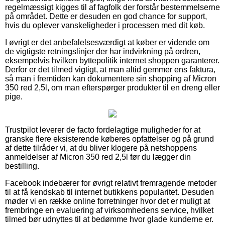
regelmæssigt kigges til af fagfolk der forstår bestemmelserne
på området. Dette er desuden en god chance for support,
hvis du oplever vanskeligheder i processen med dit køb.
I øvrigt er det anbefalelsesværdigt at køber er vidende om
de vigtigste retningslinjer der har indvirkning på ordren,
eksempelvis hvilken byttepolitik internet shoppen garanterer.
Derfor er det tilmed vigtigt, at man altid gemmer ens faktura,
så man i fremtiden kan dokumentere sin shopping af Micron
350 red 2,5l, om man efterspørger produkter til en dreng eller
pige.
Trustpilot leverer de facto fordelagtige muligheder for at
granske flere eksisterende køberes opfattelser og på grund
af dette tilråder vi, at du bliver klogere på netshoppens
anmeldelser af Micron 350 red 2,5l før du lægger din
bestilling.
Facebook indebærer for øvrigt relativt fremragende metoder
til at få kendskab til internet butikkens popularitet. Desuden
møder vi en række online forretninger hvor det er muligt at
frembringe en evaluering af virksomhedens service, hvilket
tilmed bør udnyttes til at bedømme hvor glade kunderne er.