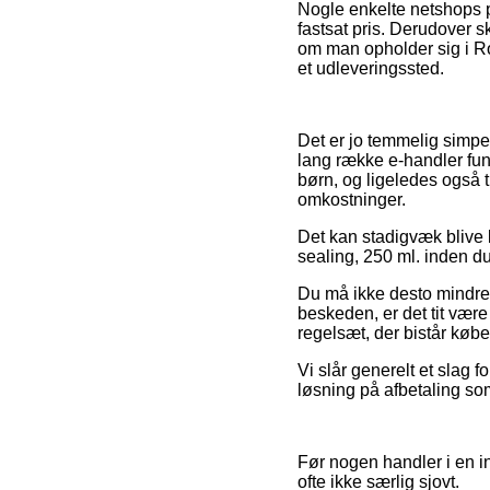
Nogle enkelte netshops pr
fastsat pris. Derudover 
om man opholder sig i Ros
et udleveringssted.
Det er jo temmelig simpe
lang række e-handler fun
børn, og ligeledes også 
omkostninger.
Det kan stadigvæk blive l
sealing, 250 ml. inden d
Du må ikke desto mindre h
beskeden, er det tit være 
regelsæt, der bistår købe
Vi slår generelt et slag 
løsning på afbetaling som
Før nogen handler i en in
ofte ikke særlig sjovt.