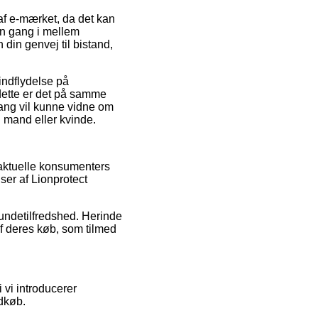
af e-mærket, da det kan
en gang i mellem
in genvej til bistand,
indflydelse på
 dette er det på samme
gang vil kunne vidne om
n mand eller kvinde.
 aktuelle konsumenters
ser af Lionprotect
kundetilfredshed. Herinde
af deres køb, som tilmed
 vi introducerer
ndkøb.