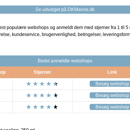
Se udvalget på DKMarine.dk
t populære webshops og anmeldt dem med stjerner fra 1 til 5 ud
rrelse, kundeservice, brugervenlighed, betingelser, leveringsfor
Bedst anmeldte webshops
op
Stjerner
Link
Besøg webshop
Besøg webshop
Besøg webshop