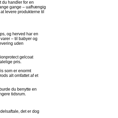
t du handler for en
 mange gange – uafhængig
at levere produkterne til
ops, og herved har en
arer – til babyer og
levering uden
Lionprotect gelcoat
lelige pris.
pris som er enormt
ods alt omfattet af et
d burde du benytte en
ngere tidsrum.
delsaftale, det er dog