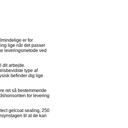
mindelige er for
ing lige når det passer
ige leveringsmetode ved
 dit arbejde.
isbevidste type af
ysisk befinder dig lige
ære ret så bestemmende
tidshorisonten for levering
tect gelcoat sealing, 250
nsynstagen til at de kan