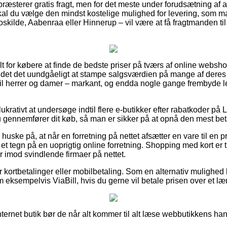
æsterer gratis fragt, men for det meste under forudsætning af a
skal du vælge den mindst kostelige mulighed for levering, som
kilde, Aabenraa eller Hinnerup – vil være at få fragtmanden til 
lt for købere at finde de bedste priser på tværs af online websh
det det uundgåeligt at stampe salgsværdien på mange af deres v
til herrer og damer – markant, og endda nogle gange frembyde 
ukrativt at undersøge indtil flere e-butikker efter rabatkoder på 
u gennemfører dit køb, så man er sikker på at opnå den mest beta
uske på, at når en forretning på nettet afsætter en vare til en 
et tegn på en uoprigtig online forretning. Shopping med kort er tr
r imod svindlende firmaer på nettet.
for kortbetalinger eller mobilbetaling. Som en alternativ mulighe
 eksempelvis ViaBill, hvis du gerne vil betale prisen over et læ
ternet butik bør de når alt kommer til alt læse webbutikkens han