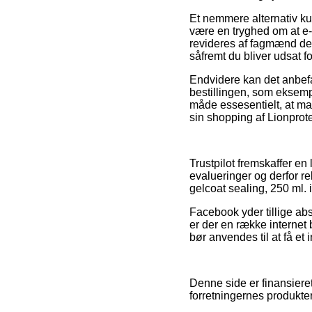
Et nemmere alternativ ku
være en tryghed om at e-
revideres af fagmænd der
såfremt du bliver udsat fo
Endvidere kan det anbefa
bestillingen, som eksemp
måde essesentielt, at ma
sin shopping af Lionprote
Trustpilot fremskaffer e
evalueringer og derfor r
gelcoat sealing, 250 ml. i
Facebook yder tillige abs
er der en række internet 
bør anvendes til at få et
Denne side er finansieret
forretningernes produkter