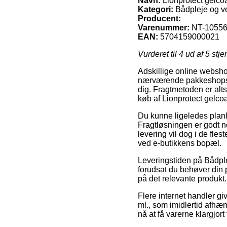
Navn:
Lionprotect gelcoa
Kategori:
Bådpleje og v
Producent:
Varenummer:
NT-1055
EAN:
5704159000021
Vurderet til
4
ud af 5 stje
Adskillige online websho
nærværende pakkeshops, fo
dig. Fragtmetoden er alt
køb af Lionprotect gelcoa
Du kunne ligeledes planlæ
Fragtløsningen er godt 
levering vil dog i de fles
ved e-butikkens bopæl.
Leveringstiden på Bådp
forudsat du behøver din pa
på det relevante produkt.
Flere internet handler g
ml., som imidlertid afhæn
nå at få varerne klargjor