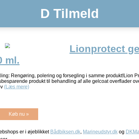
D Tilmeld
Lionprotect ge
0 ml.
ling: Rengøring, polering og forsegling i samme produkt!Lion Pr
idsbesparende produkt til behandling af alle gelcoat overflader o
nv
(Læs mere)
Køb nu »
bshops er i øjeblikket
Bådbiksen.dk
,
Marineudstyr.dk
og
DKMar