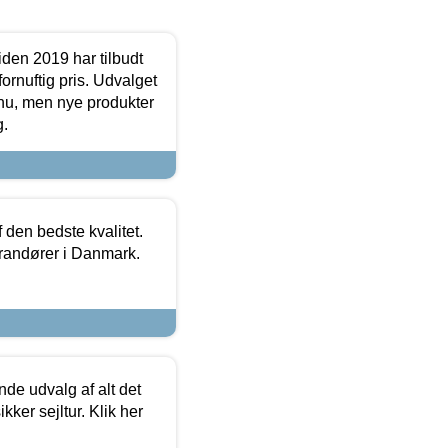
den 2019 har tilbudt
fornuftig pris. Udvalget
u, men nye produkter
g.
den bedste kvalitet.
erandører i Danmark.
de udvalg af alt det
kker sejltur. Klik her