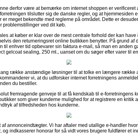
nne derfor være at bemærke om internet shoppen er verificeret 
forretningen tilslutter sig de danske regler, og at hjemmesiden 
 er meget bekendte med reglerne på området. Dette er desuden d
r problemstillinger ved dit køb.
les at køber er klar over de mest centrale forhold der kan have 
elvis den returneringsret online butikken benytter. På grund af
n til enhver tid opbevarer sin faktura e-mail, så man en anden 
ct gelcoat sealing, 250 ml., uanset om du søger efter varer til e
n lang række anstændige løsninger til at tolke en længere række
ekommanderer vi, at du udforsker internet forretningens anmeldel
nden du bestiller.
olut fremragende genveje til at få kendskab til e-forretningens 
butikker som giver kunderne mulighed for at registrere en kritik 
 indtryk af tilfredsheden hos kunderne.
 af annonceindtægter. Vi har aftaler med utallige e-handler hvori
, og indkasserer honorar for så vidt vores brugere fuldfører et i