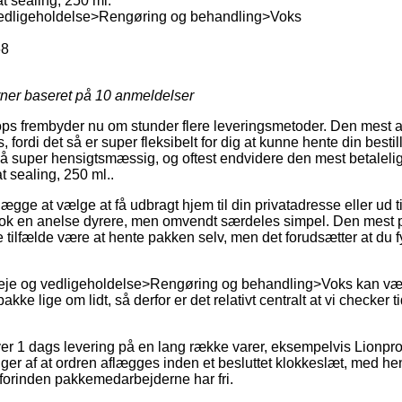
t sealing, 250 ml.
edligeholdelse>Rengøring og behandling>Voks
68
rner baseret på
10
anmeldelser
ps frembyder nu om stunder flere leveringsmetoder. Den mest al
rdi det så er super fleksibelt for dig at kunne hente din bestill
så super hensigtsmæssig, og oftest endvidere den mest betalel
t sealing, 250 ml..
gge at vælge at få udbragt hjem til din privatadresse eller ud til
nok en anelse dyrere, men omvendt særdeles simpel. Den mest pr
te tilfælde være at hente pakken selv, men det forudsætter at du f
leje og vedligeholdelse>Rengøring og behandling>Voks kan v
kke lige om lidt, så derfor er det relativt centralt at vi checker 
iver 1 dags levering på en lang række varer, eksempelvis Lionpro
ger af at ordren aflægges inden et besluttet klokkeslæt, med he
t forinden pakkemedarbejderne har fri.