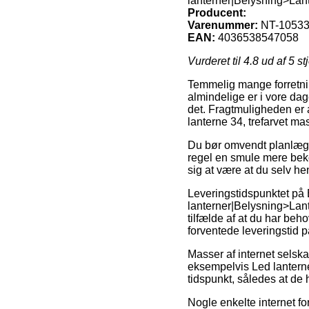
lanterner|Belysning>Lan
Producent:
Varenummer:
NT-1053
EAN:
4036538547058
Vurderet til
4.8
ud af 5 st
Temmelig mange forretning
almindelige er i vore dag
det. Fragtmuligheden er a
lanterne 34, trefarvet mas
Du bør omvendt planlægge
regel en smule mere bekos
sig at være at du selv he
Leveringstidspunktet på
lanterner|Belysning>Lant
tilfælde af at du har beh
forventede leveringstid
Masser af internet sels
eksempelvis Led lanterne 
tidspunkt, således at de 
Nogle enkelte internet fo