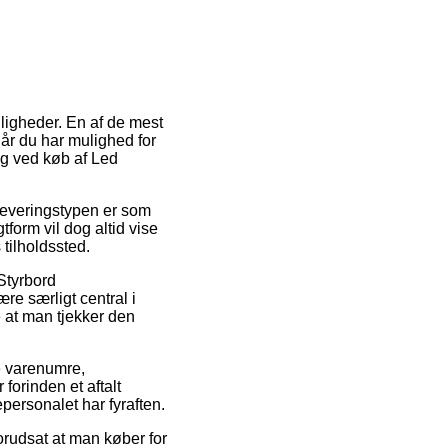
uligheder. En af de mest
når du har mulighed for
ng ved køb af Led
 Leveringstypen er som
tform vil dog altid vise
 tilholdssted.
Styrbord
e særligt central i
e at man tjekker den
e varenumre,
forinden et aftalt
epersonalet har fyraften.
forudsat at man køber for