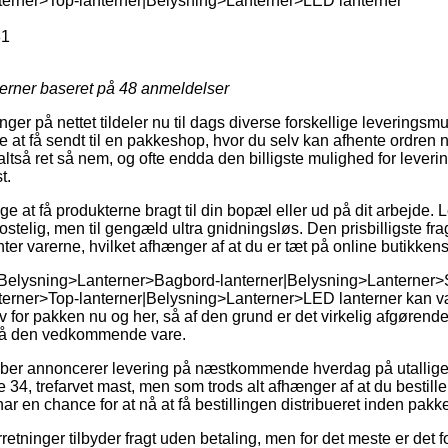
terner>Top-lanterner|Belysning>Lanterner>LED lanterner
31
jerner baseret på
48
anmeldelser
er på nettet tildeler nu til dags diverse forskellige leveringsm
e at få sendt til en pakkeshop, hvor du selv kan afhente ordren 
ltså ret så nem, og ofte endda den billigste mulighed for leveri
t.
 at få produkterne bragt til din bopæl eller ud på dit arbejde.
telig, men til gengæld ultra gnidningsløs. Den prisbilligste frag
nter varerne, hvilket afhænger af at du er tæt på online butikkens
 Belysning>Lanterner>Bagbord-lanterner|Belysning>Lanterner>
erner>Top-lanterner|Belysning>Lanterner>LED lanterner kan vær
ov for pakken nu og her, så af den grund er det virkelig afgørend
 på den vedkommende vare.
kaber annoncerer levering på næstkommende hverdag på utallig
34, trefarvet mast, men som trods alt afhænger af at du bestiller 
har en chance for at nå at få bestillingen distribueret inden pakk
rretninger tilbyder fragt uden betaling, men for det meste er det 