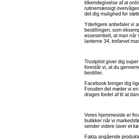
tilkendegivelse af at on
rutinemæssigt overvåges
det dig mulighed for støtt
Yderligere anbefaler vi 
bestillingen, som eksempe
essesentielt, at man når
lanterne 34, trefarvet ma
Trustpilot giver dig supe
foreslår vi, at du genne
bestiller.
Facebook bringer dig lige
Foruden det møder vi en 
drages fordel af til at da
Vores hjemmeside er fina
butikker når vi markedsfø
sender videre laver et kø
Fakta angående produkter