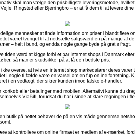
nativ skal man vælge den prisbilligste leveringsmetode, hvilket 
jle, Ringsted eller Bjerringbro – er at få dem til at levere dine p
ndelige mennesker at finde information om priser i blandt flere on
nettet været tvunget til at nedsætte salgsværdien på mange af der
damer – helt i bund, og endda nogle gange byde på gratis fragt.
ve tiden værd at kigge forbi et par internet shops i Danmark efte
 køber, så man er skudsikker på at få den bedste pris.
kke overse, at hvis en internet shop markedsfører deres varer ti
det i nogle tilfælde være en varsel om en fup online forretning. 
ret i en vedtægt, der sikrer kunden imod falske e-handler.
for kortkøb eller betalinger med mobilen. Alternativt kunne du dra
empelvis ViaBill, forudsat du har i sinde at klare regningen i fle
 en butik på nettet behøver de på en vis måde gennemse netshop
rsomt.
være at kontrollere om online firmaet er medlem af e-mærket, ford