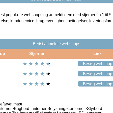
t populære webshops og anmeldt dem med stjerner fra 1 til 5 ud
rrelse, kundeservice, brugervenlighed, betingelser, leveringsfor
Bedst anmeldte webshops
op
Stjerner
Link
Besøg webshop
Besøg webshop
Besøg webshop
refarvet mast
terner>Bagbord-lanterner|Belysning>Lanterner>Styrbord