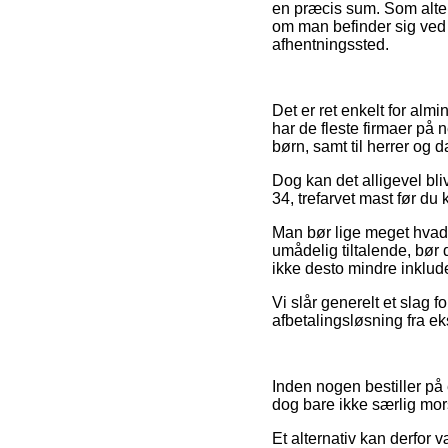
en præcis sum. Som alter
om man befinder sig ved Ve
afhentningssted.
Det er ret enkelt for almi
har de fleste firmaer på 
børn, samt til herrer og 
Dog kan det alligevel bli
34, trefarvet mast før du
Man bør lige meget hvad i
umådelig tiltalende, bør 
ikke desto mindre inklude
Vi slår generelt et slag 
afbetalingsløsning fra eks
Inden nogen bestiller på
dog bare ikke særlig mo
Et alternativ kan derfor 