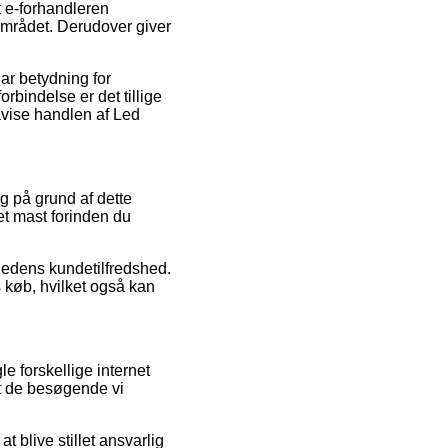
t e-forhandleren
mrådet. Derudover giver
ar betydning for
rbindelse er det tillige
åvise handlen af Led
og på grund af dette
et mast forinden du
mhedens kundetilfredshed.
 køb, hvilket også kan
e forskellige internet
at de besøgende vi
 blive stillet ansvarlig