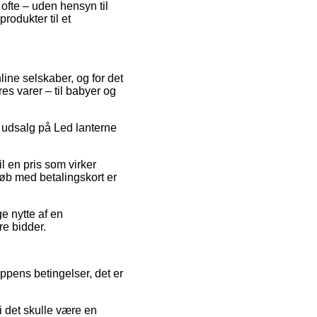
ofte – uden hensyn til
rodukter til et
line selskaber, og for det
es varer – til babyer og
r udsalg på Led lanterne
l en pris som virker
Køb med betalingskort er
ge nytte af en
re bidder.
pens betingelser, det er
i det skulle være en