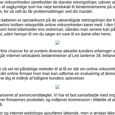
line virksomheden opretholder de danske retningslinjer, udover a
 af sagkyndige som har nøje kendskab til bestemmelserne på o
e, for så vidt du får problemstillinger ved din handel.
at køberen er opmærksom på de væsentligste retningslinjer der h
lvis hvilken returpolitik online virksomheden kører med. I den fo
 som helst bibeholder ens ordremail, således man senere kan p
st, uden hensyn til om du søger en vare til en dame eller herre.
r fine chancer for at vurdere diverse aktuelle kunders erfaringer 
mgår internet selskabets bedømmelser af Led lanterne 34, trefarv
 så vel ret pålidelige metoder til at få en idé om online virkso
del online firmaer hvor man kan udforme en evaluering af deres
nne dig et indtryk af tidligere kunders oplevelser.
nsieret af annonceindtægter. Vi har et fast samarbejde med nogl
rer firmaernes produkter, og indtjener kommission i tilfælde af 
b.
 og internet webshops ajourføres løbende, men vi ønsker ikke at