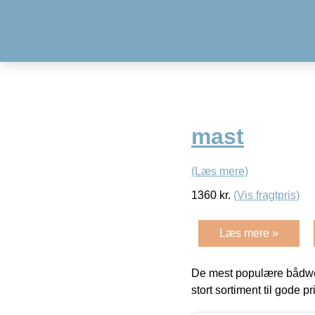
mast
(Læs mere)
1360
kr.
(Vis fragtpris)
Læs mere »
De mest populære bådwe
stort sortiment til gode pr