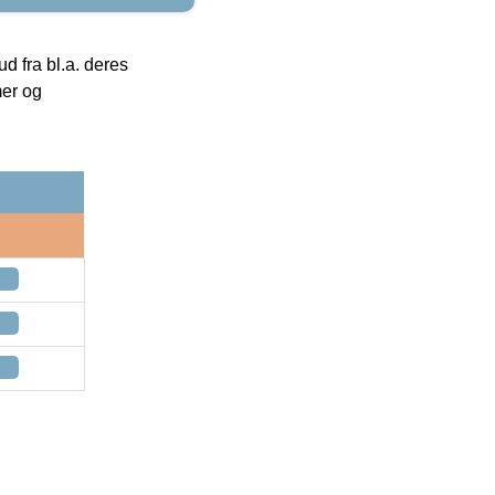
 fra bl.a. deres
mer og