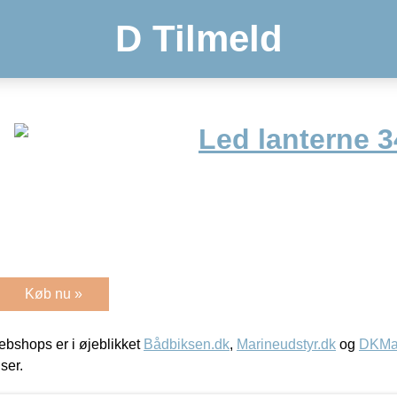
D Tilmeld
Led lanterne 34
Køb nu »
bshops er i øjeblikket
Bådbiksen.dk
,
Marineudstyr.dk
og
DKMar
iser.