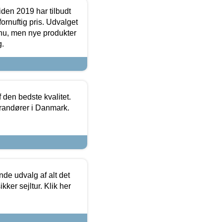
den 2019 har tilbudt
fornuftig pris. Udvalget
u, men nye produkter
g.
den bedste kvalitet.
erandører i Danmark.
de udvalg af alt det
kker sejltur. Klik her