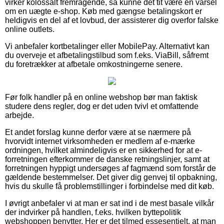
virker kolossalt fremragende, så kunne det tit være en varsel
om en uægte e-shop. Køb med gængse betalingskort er
heldigvis en del af et lovbud, der assisterer dig overfor falske
online outlets.
Vi anbefaler kortbetalinger eller MobilePay. Alternativt kan
du overveje et afbetalingstilbud som f.eks. ViaBill, såfremt
du foretrækker at afbetale omkostningerne senere.
Før folk handler på en online webshop bør man faktisk
studere dens regler, dog er det uden tvivl et omfattende
arbejde.
Et andet forslag kunne derfor være at se nærmere på
hvorvidt internet virksomheden er medlem af e-mærke
ordningen, hvilket almindeligvis er en sikkerhed for at e-
forretningen efterkommer de danske retningslinjer, samt at
forretningen hyppigt undersøges af fagmænd som forstår de
gældende bestemmelser. Det giver dig genvej til opbakning,
hvis du skulle få problemstillinger i forbindelse med dit køb.
I øvrigt anbefaler vi at man er sat ind i de mest basale vilkår
der indvirker på handlen, f.eks. hvilken byttepolitik
webshoppen benytter. Her er det tilmed essesentielt, at man