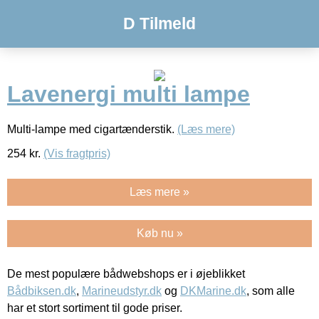
D Tilmeld
Lavenergi multi lampe
Multi-lampe med cigartænderstik.
(Læs mere)
254
kr.
(Vis fragtpris)
Læs mere »
Køb nu »
De mest populære bådwebshops er i øjeblikket
Bådbiksen.dk
,
Marineudstyr.dk
og
DKMarine.dk
, som alle
har et stort sortiment til gode priser.