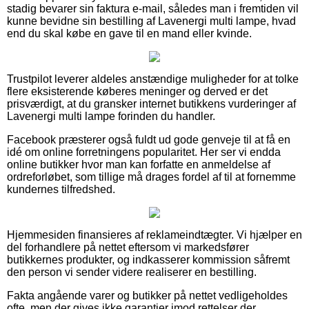
stadig bevarer sin faktura e-mail, således man i fremtiden vil
kunne bevidne sin bestilling af Lavenergi multi lampe, hvad
end du skal købe en gave til en mand eller kvinde.
Trustpilot leverer aldeles anstændige muligheder for at tolke
flere eksisterende køberes meninger og derved er det
prisværdigt, at du gransker internet butikkens vurderinger af
Lavenergi multi lampe forinden du handler.
Facebook præsterer også fuldt ud gode genveje til at få en
idé om online forretningens popularitet. Her ser vi endda
online butikker hvor man kan forfatte en anmeldelse af
ordreforløbet, som tillige må drages fordel af til at fornemme
kundernes tilfredshed.
Hjemmesiden finansieres af reklameindtægter. Vi hjælper en
del forhandlere på nettet eftersom vi markedsfører
butikkernes produkter, og indkasserer kommission såfremt
den person vi sender videre realiserer en bestilling.
Fakta angående varer og butikker på nettet vedligeholdes
ofte, men der gives ikke garantier imod rettelser der