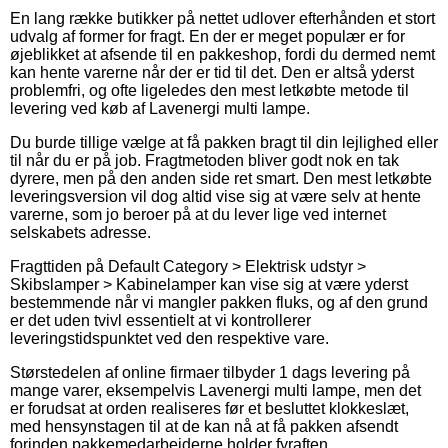
En lang række butikker på nettet udlover efterhånden et stort
udvalg af former for fragt. En der er meget populær er for
øjeblikket at afsende til en pakkeshop, fordi du dermed nemt
kan hente varerne når der er tid til det. Den er altså yderst
problemfri, og ofte ligeledes den mest letkøbte metode til
levering ved køb af Lavenergi multi lampe.
Du burde tillige vælge at få pakken bragt til din lejlighed eller
til når du er på job. Fragtmetoden bliver godt nok en tak
dyrere, men på den anden side ret smart. Den mest letkøbte
leveringsversion vil dog altid vise sig at være selv at hente
varerne, som jo beroer på at du lever lige ved internet
selskabets adresse.
Fragttiden på Default Category > Elektrisk udstyr >
Skibslamper > Kabinelamper kan vise sig at være yderst
bestemmende når vi mangler pakken fluks, og af den grund
er det uden tvivl essentielt at vi kontrollerer
leveringstidspunktet ved den respektive vare.
Størstedelen af online firmaer tilbyder 1 dags levering på
mange varer, eksempelvis Lavenergi multi lampe, men det
er forudsat at orden realiseres før et besluttet klokkeslæt,
med hensynstagen til at de kan nå at få pakken afsendt
forinden pakkemedarbejderne holder fyraften.