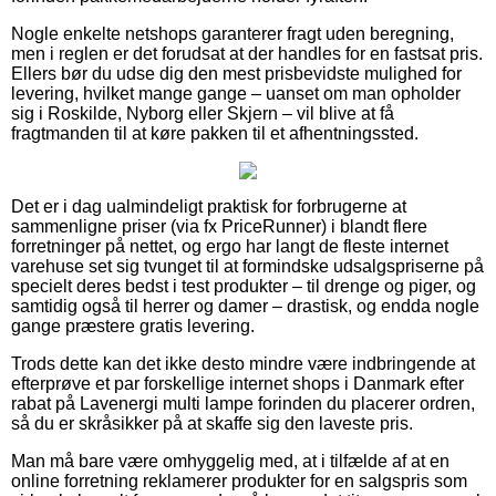
Nogle enkelte netshops garanterer fragt uden beregning,
men i reglen er det forudsat at der handles for en fastsat pris.
Ellers bør du udse dig den mest prisbevidste mulighed for
levering, hvilket mange gange – uanset om man opholder
sig i Roskilde, Nyborg eller Skjern – vil blive at få
fragtmanden til at køre pakken til et afhentningssted.
Det er i dag ualmindeligt praktisk for forbrugerne at
sammenligne priser (via fx PriceRunner) i blandt flere
forretninger på nettet, og ergo har langt de fleste internet
varehuse set sig tvunget til at formindske udsalgspriserne på
specielt deres bedst i test produkter – til drenge og piger, og
samtidig også til herrer og damer – drastisk, og endda nogle
gange præstere gratis levering.
Trods dette kan det ikke desto mindre være indbringende at
efterprøve et par forskellige internet shops i Danmark efter
rabat på Lavenergi multi lampe forinden du placerer ordren,
så du er skråsikker på at skaffe sig den laveste pris.
Man må bare være omhyggelig med, at i tilfælde af at en
online forretning reklamerer produkter for en salgspris som