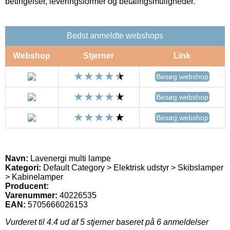
betingelser, leveringsformer og betalingsmuligheder.
Bedst anmeldte webshops
Webshop
Stjerner
Link
Besøg webshop
Besøg webshop
Besøg webshop
Navn:
Lavenergi multi lampe
Kategori:
Default Category > Elektrisk udstyr > Skibslamper
> Kabinelamper
Producent:
Varenummer:
40226535
EAN:
5705666026153
Vurderet til
4.4
ud af 5 stjerner baseret på
6
anmeldelser