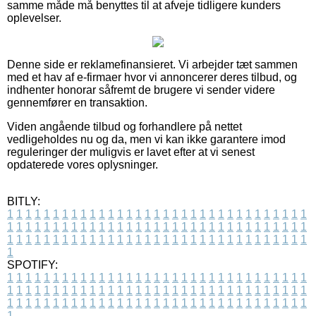
samme måde må benyttes til at afveje tidligere kunders
oplevelser.
Denne side er reklamefinansieret. Vi arbejder tæt sammen
med et hav af e-firmaer hvor vi annoncerer deres tilbud, og
indhenter honorar såfremt de brugere vi sender videre
gennemfører en transaktion.
Viden angående tilbud og forhandlere på nettet
vedligeholdes nu og da, men vi kan ikke garantere imod
reguleringer der muligvis er lavet efter at vi senest
opdaterede vores oplysninger.
BITLY:
1
1
1
1
1
1
1
1
1
1
1
1
1
1
1
1
1
1
1
1
1
1
1
1
1
1
1
1
1
1
1
1
1
1
1
1
1
1
1
1
1
1
1
1
1
1
1
1
1
1
1
1
1
1
1
1
1
1
1
1
1
1
1
1
1
1
1
1
1
1
1
1
1
1
1
1
1
1
1
1
1
1
1
1
1
1
1
1
1
1
1
1
1
1
1
1
1
1
1
1
SPOTIFY:
1
1
1
1
1
1
1
1
1
1
1
1
1
1
1
1
1
1
1
1
1
1
1
1
1
1
1
1
1
1
1
1
1
1
1
1
1
1
1
1
1
1
1
1
1
1
1
1
1
1
1
1
1
1
1
1
1
1
1
1
1
1
1
1
1
1
1
1
1
1
1
1
1
1
1
1
1
1
1
1
1
1
1
1
1
1
1
1
1
1
1
1
1
1
1
1
1
1
1
1