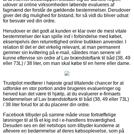
udover at online virksomheden løbende evalueres af
fagmænd der forstår de gældende bestemmelser. Derudover
giver det dig mulighed for bistand, for så vidt du bliver udsat
for besvær ved din ordre.
Herudover er det godt at kunden er klar over de mest vitale
bestemmelser der kan spille ind i forbindelse med købet,
eksempelvis den returrettighed online butikken anvender. I
relation til det er det virkelig relevant, at man permanent
gemmer sin kvittering på e-mail, således man senere vil
kunne eftervise sin ordre af Lav brændstoftank til båd (38, 49
eller 73L) / 38 liter, om man skal købe til en herre eller dame.
Trustpilot medfører i højeste grad tiltalende chancer for at
udforske en stor portion andre brugeres evalueringer og
herved kan det være til hjælp, at du evaluerer e-firmaets
bedømmelser af Lav brændstoftank til båd (38, 49 eller 73L)
/ 38 liter forud for at du placerer din ordre.
Facebook tilbyder på samme måde visse fortræffelige
løsninger til at få et kig ind i e-handlens troværdighed.
Desuden ses en del netshops som tilbyder kunderne at
aflevere en bedømmelse af deres købsoplevelse, som på