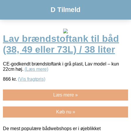
D Tilmeld
Lav brændstoftank til båd
(38, 49 eller 73L) / 38 liter
CE-godkendt brændstoftank i grå plast, Lav model – kun
22cm høj.
(Læs mere)
866
kr.
(Vis fragtpris)
Læs mere »
Køb nu »
De mest populære bådwebshops er i øjeblikket