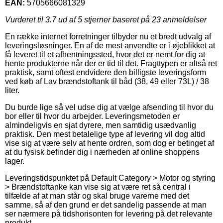
EAN:
5705666081329
Vurderet til
3.7
ud af 5 stjerner baseret på
23
anmeldelser
En række internet forretninger tilbyder nu et bredt udvalg af
leveringsløsninger. En af de mest anvendte er i øjeblikket at
få leveret til et afhentningssted, hvor det er nemt for dig at
hente produkterne når der er tid til det. Fragttypen er altså ret
praktisk, samt oftest endvidere den billigste leveringsform
ved køb af Lav brændstoftank til båd (38, 49 eller 73L) / 38
liter.
Du burde lige så vel udse dig at vælge afsending til hvor du
bor eller til hvor du arbejder. Leveringsmetoden er
almindeligvis en sjat dyrere, men samtidig usædvanlig
praktisk. Den mest betalelige type af levering vil dog altid
vise sig at være selv at hente ordren, som dog er betinget af
at du fysisk befinder dig i nærheden af online shoppens
lager.
Leveringstidspunktet på Default Category > Motor og styring
> Brændstoftanke kan vise sig at være ret så central i
tilfælde af at man står og skal bruge varerne med det
samme, så af den grund er det sandelig passende at man
ser nærmere på tidshorisonten for levering på det relevante
produkt.