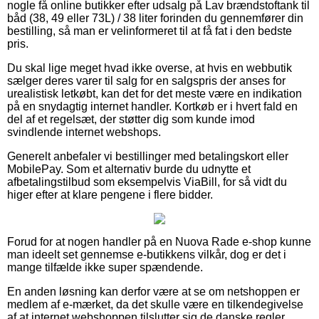
nogle få online butikker efter udsalg på Lav brændstoftank til
båd (38, 49 eller 73L) / 38 liter forinden du gennemfører din
bestilling, så man er velinformeret til at få fat i den bedste
pris.
Du skal lige meget hvad ikke overse, at hvis en webbutik
sælger deres varer til salg for en salgspris der anses for
urealistisk letkøbt, kan det for det meste være en indikation
på en snydagtig internet handler. Kortkøb er i hvert fald en
del af et regelsæt, der støtter dig som kunde imod
svindlende internet webshops.
Generelt anbefaler vi bestillinger med betalingskort eller
MobilePay. Som et alternativ burde du udnytte et
afbetalingstilbud som eksempelvis ViaBill, for så vidt du
higer efter at klare pengene i flere bidder.
Forud for at nogen handler på en Nuova Rade e-shop kunne
man ideelt set gennemse e-butikkens vilkår, dog er det i
mange tilfælde ikke super spændende.
En anden løsning kan derfor være at se om netshoppen er
medlem af e-mærket, da det skulle være en tilkendegivelse
af at internet webshoppen tilslutter sig de danske regler,