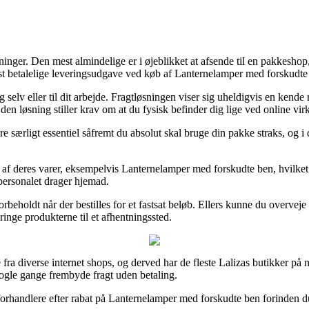
sninger. Den mest almindelige er i øjeblikket at afsende til en pakkeshop, 
 betalelige leveringsudgave ved køb af Lanternelamper med forskudte
g selv eller til dit arbejde. Fragtløsningen viser sig uheldigvis en kend
 den løsning stiller krav om at du fysisk befinder dig lige ved online vi
ærligt essentiel såfremt du absolut skal bruge din pakke straks, og i de
af deres varer, eksempelvis Lanternelamper med forskudte ben, hvilket do
kpersonalet drager hjemad.
rbeholdt når der bestilles for et fastsat beløb. Ellers kunne du overvej
bringe produkterne til et afhentningssted.
ra diverse internet shops, og derved har de fleste Lalizas butikker på ne
nogle gange frembyde fragt uden betaling.
forhandlere efter rabat på Lanternelamper med forskudte ben forinden d