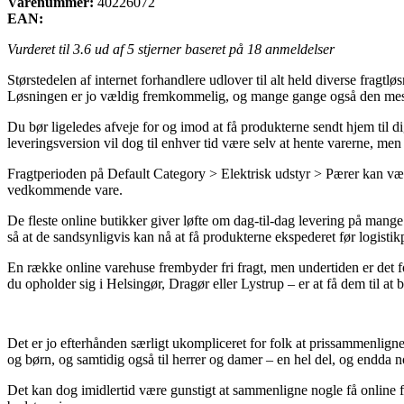
Varenummer:
40226072
EAN:
Vurderet til
3.6
ud af 5 stjerner baseret på
18
anmeldelser
Størstedelen af internet forhandlere udlover til alt held diverse fragtlø
Løsningen er jo vældig fremkommelig, og mange gange også den mest
Du bør ligeledes afveje for og imod at få produkterne sendt hjem til di
leveringsversion vil dog til enhver tid være selv at hente varerne, men
Fragtperioden på Default Category > Elektrisk udstyr > Pærer kan være s
vedkommende vare.
De fleste online butikker giver løfte om dag-til-dag levering på mange 
så at de sandsynligvis kan nå at få produkterne ekspederet før logisti
En række online varehuse frembyder fri fragt, men undertiden er det fo
du opholder sig i Helsingør, Dragør eller Lystrup – er at få dem til at 
Det er jo efterhånden særligt ukompliceret for folk at prissammenligne f
og børn, og samtidig også til herrer og damer – en hel del, og endda 
Det kan dog imidlertid være gunstigt at sammenligne nogle få online 