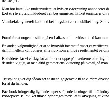
bedste pris.
Man bør bare ikke undervurdere, at hvis en e-forretning annoncerer der
kort er i hvert fald inkluderet i en bestemmelse, hvilket garanterer d
Vi anbefaler generelt køb med betalingskort eller mobilbetaling. Som 
Forud for at nogen bestiller på en Lalizas online virksomhed kan man i
En anden valgmulighed er at se hvorvidt internet firmaet er verificeret 
gang i mellem kontrolleres af fagfolk som er inde i reglementet på omr
Endvidere slår vi et slag for at køber er oppe på mærkerne omkring de 
desuden vigtigt, at man altid gemmer ens kvittering på e-mail, så man
Trustpilot giver dig sådan set anstændige genveje til at vurdere div
for at du handler.
Facebook bringer dig lignende super strålende løsninger til at få indt
købsoplevelse, hvilket tilmed bør drages fordel af til afvejning af kund