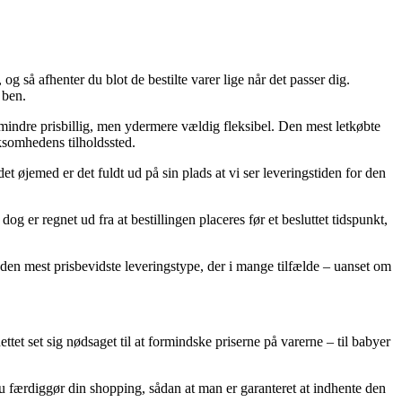
og så afhenter du blot de bestilte varer lige når det passer dig.
 ben.
e mindre prisbillig, men ydermere vældig fleksibel. Den mest letkøbte
rksomhedens tilholdssted.
t øjemed er det fuldt ud på sin plads at vi ser leveringstiden for den
g er regnet ud fra at bestillingen placeres før et besluttet tidspunkt,
e den mest prisbevidste leveringstype, der i mange tilfælde – uanset om
ttet set sig nødsaget til at formindske priserne på varerne – til babyer
u færdiggør din shopping, sådan at man er garanteret at indhente den