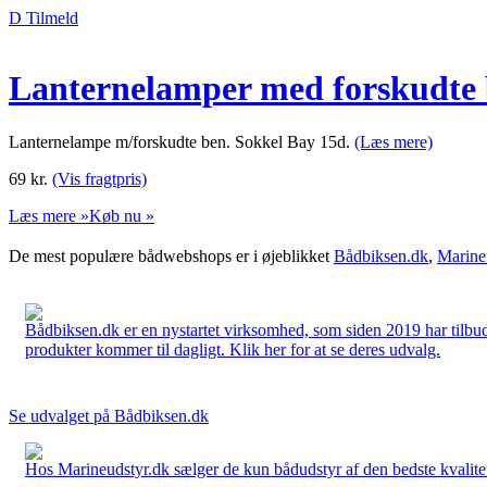
D Tilmeld
Lanternelamper med forskudte
Lanternelampe m/forskudte ben. Sokkel Bay 15d.
(Læs mere)
69
kr.
(Vis fragtpris)
Læs mere »
Køb nu »
De mest populære bådwebshops er i øjeblikket
Bådbiksen.dk
,
Marine
Bådbiksen.dk er en nystartet virksomhed, som siden 2019 har tilbud
produkter kommer til dagligt. Klik her for at se deres udvalg.
Se udvalget på Bådbiksen.dk
Hos Marineudstyr.dk sælger de kun bådudstyr af den bedste kvalitet.