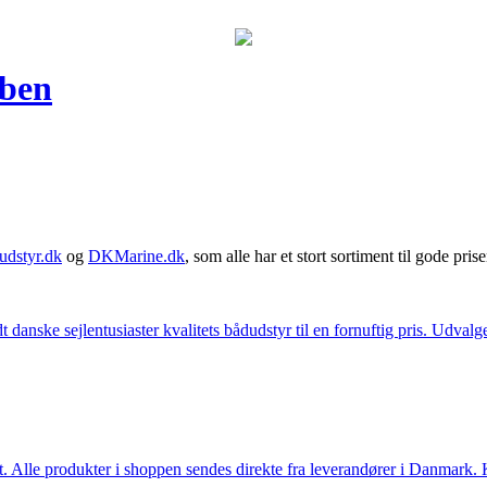
 ben
udstyr.dk
og
DKMarine.dk
, som alle har et stort sortiment til gode prise
t danske sejlentusiaster kvalitets bådudstyr til en fornuftig pris. Udv
 Alle produkter i shoppen sendes direkte fra leverandører i Danmark. Kl