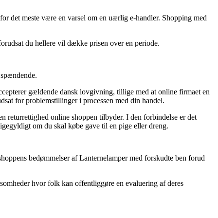
et for det meste være en varsel om en uærlig e-handler. Shopping med
orudsat du hellere vil dække prisen over en periode.
re spændende.
 accepterer gældende dansk lovgivning, tillige med at online firmaet en
udsat for problemstillinger i processen med din handel.
n returrettighed online shoppen tilbyder. I den forbindelse er det
gegyldigt om du skal købe gave til en pige eller dreng.
r e-shoppens bedømmelser af Lanternelamper med forskudte ben forud
rksomheder hvor folk kan offentliggøre en evaluering af deres