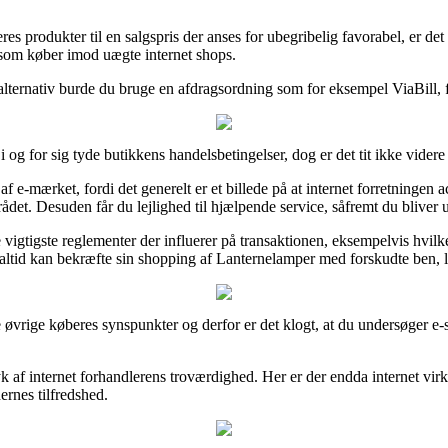
es produkter til en salgspris der anses for ubegribelig favorabel, er d
ig som køber imod uægte internet shops.
alternativ burde du bruge en afdragsordning som for eksempel ViaBill, f
 og for sig tyde butikkens handelsbetingelser, dog er det tit ikke vide
af e-mærket, fordi det generelt er et billede på at internet forretningen
ådet. Desuden får du lejlighed til hjælpende service, såfremt du bliver 
vigtigste reglementer der influerer på transaktionen, eksempelvis hvilke
 altid kan bekræfte sin shopping af Lanternelamper med forskudte ben, li
erse øvrige køberes synspunkter og derfor er det klogt, at du undersøge
ryk af internet forhandlerens troværdighed. Her er der endda internet vi
ernes tilfredshed.