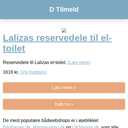
D Tilmeld
Lalizas reservedele til el-
toilet
Reservedele til Lalizas el-toilet.
(Læs mere)
1616
kr.
(Vis fragtpris)
Læs mere »
Køb nu »
De mest populære bådwebshops er i øjeblikket
Bådbiksen.dk
,
Marineudstyr.dk
og
DKMarine.dk
, som alle