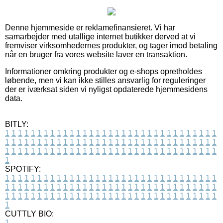
Denne hjemmeside er reklamefinansieret. Vi har
samarbejder med utallige internet butikker derved at vi
fremviser virksomhedernes produkter, og tager imod betaling
når en bruger fra vores website laver en transaktion.
Informationer omkring produkter og e-shops opretholdes
løbende, men vi kan ikke stilles ansvarlig for reguleringer
der er iværksat siden vi nyligst opdaterede hjemmesidens
data.
BITLY:
1
1
1
1
1
1
1
1
1
1
1
1
1
1
1
1
1
1
1
1
1
1
1
1
1
1
1
1
1
1
1
1
1
1
1
1
1
1
1
1
1
1
1
1
1
1
1
1
1
1
1
1
1
1
1
1
1
1
1
1
1
1
1
1
1
1
1
1
1
1
1
1
1
1
1
1
1
1
1
1
1
1
1
1
1
1
1
1
1
1
1
1
1
1
1
1
1
1
1
1
SPOTIFY:
1
1
1
1
1
1
1
1
1
1
1
1
1
1
1
1
1
1
1
1
1
1
1
1
1
1
1
1
1
1
1
1
1
1
1
1
1
1
1
1
1
1
1
1
1
1
1
1
1
1
1
1
1
1
1
1
1
1
1
1
1
1
1
1
1
1
1
1
1
1
1
1
1
1
1
1
1
1
1
1
1
1
1
1
1
1
1
1
1
1
1
1
1
1
1
1
1
1
1
1
CUTTLY BIO:
1