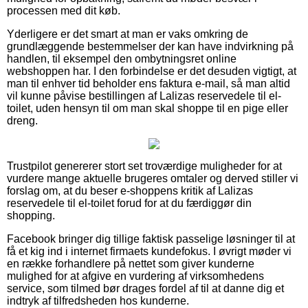
processen med dit køb.
Yderligere er det smart at man er vaks omkring de
grundlæggende bestemmelser der kan have indvirkning på
handlen, til eksempel den ombytningsret online
webshoppen har. I den forbindelse er det desuden vigtigt, at
man til enhver tid beholder ens faktura e-mail, så man altid
vil kunne påvise bestillingen af Lalizas reservedele til el-
toilet, uden hensyn til om man skal shoppe til en pige eller
dreng.
Trustpilot genererer stort set troværdige muligheder for at
vurdere mange aktuelle brugeres omtaler og derved stiller vi
forslag om, at du beser e-shoppens kritik af Lalizas
reservedele til el-toilet forud for at du færdiggør din
shopping.
Facebook bringer dig tillige faktisk passelige løsninger til at
få et kig ind i internet firmaets kundefokus. I øvrigt møder vi
en række forhandlere på nettet som giver kunderne
mulighed for at afgive en vurdering af virksomhedens
service, som tilmed bør drages fordel af til at danne dig et
indtryk af tilfredsheden hos kunderne.