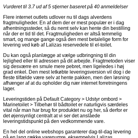
Vurderet til
3.7
ud af 5 stjerner baseret på
40
anmeldelser
Flere internet outlets udlover nu til dags alverdens
fragtmuligheder. En af dem der er mest populær er i dag
afhentningssteder, så du nemt selv kan hente din bestilling
når der er tid til det. Fragtmuligheden er altså temmelig
smart, og mange gange også den mest betalelige form for
levering ved køb af Lalizas reservedele til el-toilet.
Du kan også planlægge at vælge udbringning til din
lejlighed eller til adressen på dit arbejde. Fragtmetoden viser
sig desværre en smule mere pebret, men ligeledes i høj
grad enkel. Den mest letkøbte leveringsversion vil dog i de
fleste tilfælde være selv at hente pakken, men den løsning
afhænger af at du opholder dig nær internet forretningens
lager.
Leveringstiden på Default Category > Udstyr ombord >
Marinetoilet > Tilbehør til bådtoilet er naturligvis særdeles
vital når man har brug for produktet nu og her, så derfor er
det øjensynligt centralt at vi ser det anslåede
leveringstidspunkt på den vedkommende vare.
En hel del online webshops garanterer dag-til-dag levering
på en lang række varenumre, eksempelvis Lalizas