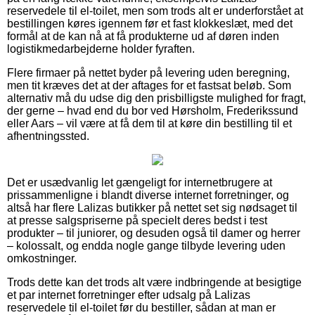
reservedele til el-toilet, men som trods alt er underforstået at
bestillingen køres igennem før et fast klokkeslæt, med det
formål at de kan nå at få produkterne ud af døren inden
logistikmedarbejderne holder fyraften.
Flere firmaer på nettet byder på levering uden beregning,
men tit kræves det at der aftages for et fastsat beløb. Som
alternativ må du udse dig den prisbilligste mulighed for fragt,
der gerne – hvad end du bor ved Hørsholm, Frederikssund
eller Aars – vil være at få dem til at køre din bestilling til et
afhentningssted.
Det er usædvanlig let gængeligt for internetbrugere at
prissammenligne i blandt diverse internet forretninger, og
altså har flere Lalizas butikker på nettet set sig nødsaget til
at presse salgspriserne på specielt deres bedst i test
produkter – til juniorer, og desuden også til damer og herrer
– kolossalt, og endda nogle gange tilbyde levering uden
omkostninger.
Trods dette kan det trods alt være indbringende at besigtige
et par internet forretninger efter udsalg på Lalizas
reservedele til el-toilet før du bestiller, sådan at man er