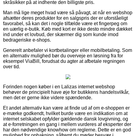
skråsikker på at indhente den billigste pris.
Man må lige meget hvad være så påvagt, at når en webshop
afsætter deres produkter for en salgspris der er uforståeligt
favorabel, så kan det i nogle tilfælde være et fingerpeg om
en uærlig e-butik. Køb med kort er ikke desto mindre dækket
ind under et lovbud, der skærmer dig som kunde imod
bedrageriske e-shops.
Generelt anbefaler vi kortbetalinger eller mobilbetaling. Som
en alternativ mulighed bør du overveje en løsning fra for
eksempel ViaBill, forudsat du agter at afbetale regningen
over tid.
Forinden nogen køber i en Lalizas internet webshop
behøver de principielt have øje for butikkens handelsvilkår,
men det er gerne ikke videre spændende.
Et andet alternativ kan være at finde ud af om e-shoppen er
e-mærke godkendt, hvilket burde være en indikation om at
internet selskabet opfylder gældende dansk lovgivning, og
at e-forretningen en gang i mellem vurderes af eksperter der
har den nødvendige knowhow om reglerne. Dette er en god
mulighed for opbakning, såfremt du møder besvær i