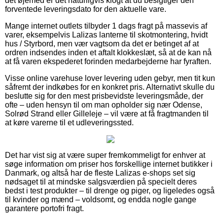
det øjemed er det naturligvis klogt at du besigtiger den
forventede leveringsdato for den aktuelle vare.
Mange internet outlets tilbyder 1 dags fragt på massevis af
varer, eksempelvis Lalizas lanterne til skotmontering, hvidt
hus / Styrbord, men vær vagtsom da det er betinget af at
ordren indsendes inden et aftalt klokkeslæt, så at de kan nå
at få varen ekspederet forinden medarbejderne har fyraften.
Visse online varehuse lover levering uden gebyr, men tit kun
såfremt der indkøbes for en konkret pris. Alternativt skulle du
beslutte sig for den mest prisbevidste leveringsmåde, der
ofte – uden hensyn til om man opholder sig nær Odense,
Solrød Strand eller Gilleleje – vil være at få fragtmanden til
at køre varerne til et udleveringssted.
Det har vist sig at være super fremkommeligt for enhver at
søge information om priser hos forskellige internet butikker i
Danmark, og altså har de fleste Lalizas e-shops set sig
nødsaget til at mindske salgsværdien på specielt deres
bedst i test produkter – til drenge og piger, og ligeledes også
til kvinder og mænd – voldsomt, og endda nogle gange
garantere portofri fragt.