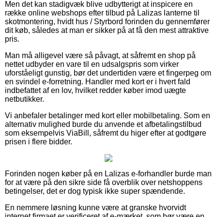
Men det kan stadigvæk blive udbytterigt at inspicere en
række online webshops efter tilbud på Lalizas lanterne til
skotmontering, hvidt hus / Styrbord forinden du gennemfører
dit køb, således at man er sikker på at få den mest attraktive
pris.
Man må alligevel være så påvagt, at såfremt en shop på
nettet udbyder en vare til en udsalgspris som virker
uforståeligt gunstig, bør det undertiden være et fingerpeg om
en svindel e-forretning. Handler med kort er i hvert fald
indbefattet af en lov, hvilket redder køber imod uægte
netbutikker.
Vi anbefaler betalinger med kort eller mobilbetaling. Som en
alternativ mulighed burde du anvende et afbetalingstilbud
som eksempelvis ViaBill, såfremt du higer efter at godtgøre
prisen i flere bidder.
Forinden nogen køber på en Lalizas e-forhandler burde man
for at være på den sikre side få overblik over netshoppens
betingelser, det er dog typisk ikke super spændende.
En nemmere løsning kunne være at granske hvorvidt
internet firmaet er verificeret af e-mærket, som bør være en