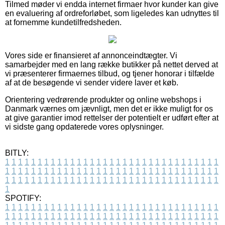
Tilmed møder vi endda internet firmaer hvor kunder kan give
en evaluering af ordreforløbet, som ligeledes kan udnyttes til
at fornemme kundetilfredsheden.
Vores side er finansieret af annonceindtægter. Vi
samarbejder med en lang række butikker på nettet derved at
vi præsenterer firmaernes tilbud, og tjener honorar i tilfælde
af at de besøgende vi sender videre laver et køb.
Orientering vedrørende produkter og online webshops i
Danmark værnes om jævnligt, men det er ikke muligt for os
at give garantier imod rettelser der potentielt er udført efter at
vi sidste gang opdaterede vores oplysninger.
BITLY:
1
1
1
1
1
1
1
1
1
1
1
1
1
1
1
1
1
1
1
1
1
1
1
1
1
1
1
1
1
1
1
1
1
1
1
1
1
1
1
1
1
1
1
1
1
1
1
1
1
1
1
1
1
1
1
1
1
1
1
1
1
1
1
1
1
1
1
1
1
1
1
1
1
1
1
1
1
1
1
1
1
1
1
1
1
1
1
1
1
1
1
1
1
1
1
1
1
1
1
1
SPOTIFY:
1
1
1
1
1
1
1
1
1
1
1
1
1
1
1
1
1
1
1
1
1
1
1
1
1
1
1
1
1
1
1
1
1
1
1
1
1
1
1
1
1
1
1
1
1
1
1
1
1
1
1
1
1
1
1
1
1
1
1
1
1
1
1
1
1
1