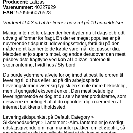
Producent:
Lalizas
Varenummer:
40227929
EAN:
5705666076523
Vurderet til
4.3
ud af 5 stjerner baseret på
19
anmeldelser
Mange internet foretagender frembyder nu til dags et bredt
udvalg af former for fragt. En der er meget populær er på
nuværende tidspunkt udleveringssteder, fordi du på den
måde nemt kan hente de købte varer når det passer dig.
Metoden er jo super simpel, og endda derudover den mest
prisbevidste fragttype ved køb af Lalizas lanterne til
skotmontering, hvidt hus / Styrbord.
Du burde ydermere afveje for og imod at bestille ordren til
levering til dit hus eller ud på din arbejdsplads.
Leveringsformen viser sig typisk en smule mere bekostelig,
men til gengæld ekstremt enkel. Den mest betalelige
leveringsmetode er dog at du selv henter produkterne, som
desværre er betinget af at du opholder dig i nærheden af
internet butikkens tilholdssted.
Leveringstidspunktet på Default Category >
Sikkerhedsudstyr > Lanterner > Alm. lanterne er jo særligt
udslagsgivende om man mangler pakken om et øjeblik, så i