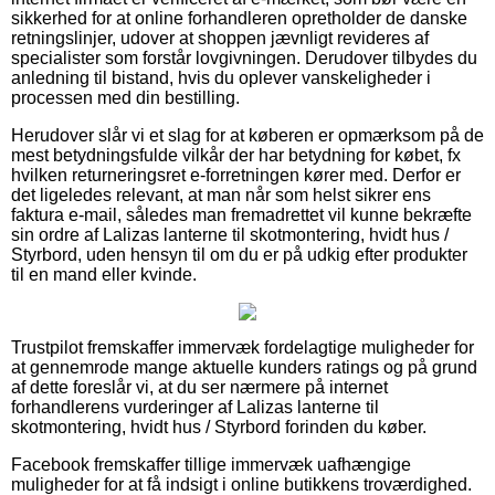
sikkerhed for at online forhandleren opretholder de danske
retningslinjer, udover at shoppen jævnligt revideres af
specialister som forstår lovgivningen. Derudover tilbydes du
anledning til bistand, hvis du oplever vanskeligheder i
processen med din bestilling.
Herudover slår vi et slag for at køberen er opmærksom på de
mest betydningsfulde vilkår der har betydning for købet, fx
hvilken returneringsret e-forretningen kører med. Derfor er
det ligeledes relevant, at man når som helst sikrer ens
faktura e-mail, således man fremadrettet vil kunne bekræfte
sin ordre af Lalizas lanterne til skotmontering, hvidt hus /
Styrbord, uden hensyn til om du er på udkig efter produkter
til en mand eller kvinde.
Trustpilot fremskaffer immervæk fordelagtige muligheder for
at gennemrode mange aktuelle kunders ratings og på grund
af dette foreslår vi, at du ser nærmere på internet
forhandlerens vurderinger af Lalizas lanterne til
skotmontering, hvidt hus / Styrbord forinden du køber.
Facebook fremskaffer tillige immervæk uafhængige
muligheder for at få indsigt i online butikkens troværdighed.