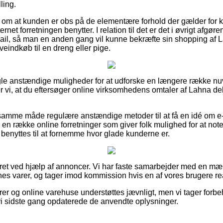
ling.
ag om at kunden er obs på de elementære forhold der gælder for
rnet forretningen benytter. I relation til det er det i øvrigt afgøre
ail, så man en anden gang vil kunne bekræfte sin shopping af L
indkøb til en dreng eller pige.
nogle anstændige muligheder for at udforske en længere række 
er vi, at du eftersøger online virksomhedens omtaler af Lahna d
amme måde regulære anstændige metoder til at få en idé om e-
r en række online forretninger som giver folk mulighed for at not
enyttes til at fornemme hvor glade kunderne er.
eret ved hjælp af annoncer. Vi har faste samarbejder med en mæ
es varer, og tager imod kommission hvis en af vores brugere rea
er og online varehuse understøttes jævnligt, men vi tager forbeh
t vi sidste gang opdaterede de anvendte oplysninger.