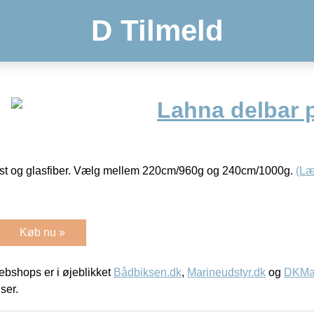
D Tilmeld
Lahna delbar p
ast og glasfiber. Vælg mellem 220cm/960g og 240cm/1000g.
(Læ
Køb nu »
bshops er i øjeblikket
Bådbiksen.dk
,
Marineudstyr.dk
og
DKMar
iser.