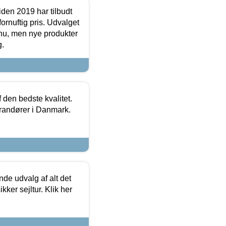
den 2019 har tilbudt
fornuftig pris. Udvalget
u, men nye produkter
g.
den bedste kvalitet.
erandører i Danmark.
de udvalg af alt det
kker sejltur. Klik her