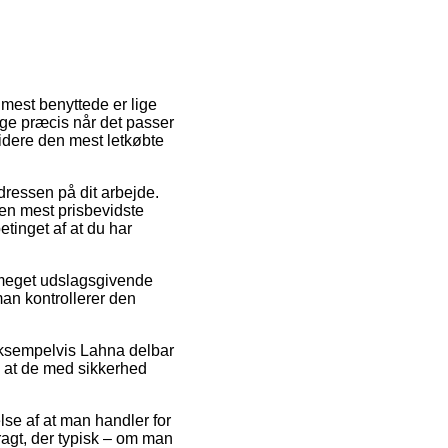
 mest benyttede er lige
ige præcis når det passer
videre den mest letkøbte
adressen på dit arbejde.
Den mest prisbevidste
etinget af at du har
o meget udslagsgivende
man kontrollerer den
eksempelvis Lahna delbar
ål at de med sikkerhed
lse af at man handler for
fragt, der typisk – om man