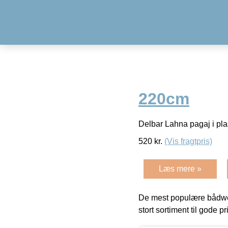
220cm
Delbar Lahna pagaj i pl
520
kr.
(Vis fragtpris)
Læs mere »
De mest populære bådwe
stort sortiment til gode pr