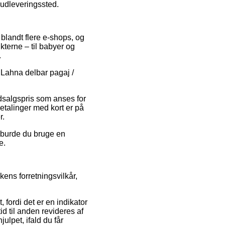
t udleveringssted.
i blandt flere e-shops, og
kterne – til babyer og
.
 Lahna delbar pagaj /
udsalgspris som anses for
etalinger med kort er på
r.
d burde du bruge en
e.
ens forretningsvilkår,
fordi det er en indikator
id til anden revideres af
ulpet, ifald du får