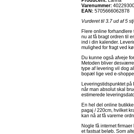
Producent:
Lahna
Varenummer:
4022930
EAN:
5705666062878
Vurderet til
3.7
ud af 5 st
Flere online forhandlere
nu at få bragt ordren til
ind i din kalender. Leve
mulighed for fragt ved k
Du kunne også afveje for o
Metoden bliver desværre 
type af levering vil dog 
bopæl lige ved e-shopp
Leveringstidspunktet på 
når man absolut skal brug
estimerede leveringsdato
En hel del online butikk
pagaj / 220cm, hvilket kr
kan nå at få varerne ordn
Nogle få internet firmaer
et fastsat beløb. Som alt