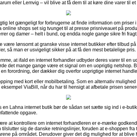
arum eller Lemvig – vil blive at få dem til at køre dine varer til e
igtig let gængeligt for forbrugerne at finde information om priser 
a online shops set sig tvunget til at presse prisniveauet på produ
herrer og damer – helt i bund, og endda nogle gange sikre fri fragt
 være lønsomt at granske visse internet butikker efter tilbud på
er, så man er usvigeligt sikker på at få den mest betalelige pris.
emme, at ifald en internet forhandler udbyder deres varer til en 
burde det mange gange være et signal om en uoprigtig netshop. B
en forordning, der dækker dig overfor uoprigtige internet handle
opping med kort eller mobilbetaling. Som en alternativ mulighe
 eksempel ViaBill, når du har til hensigt at afbetale prisen sener
n Lahna internet butik bør de sådan set sætte sig ind i e-butikk
mfattende opgave.
e at kontrollere om internet forhandleren er e-mærke godkendt, 
ilslutter sig de danske retningslinjer, foruden at e-shoppen fra t
rene på området. Derudover giver det dig mulighed for at blive hj