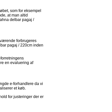
 købet, som for eksempel
nde, at man altid
ahna delbar pagaj /
nuværende forbrugeres
elbar pagaj / 220cm inden
forretningens
ere en evaluering af
ngde e-forhandlere da vi
liserer et køb.
old for justeringer der er