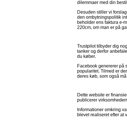
dilemmaer med din bestil
Desuden stiller vi forsl
den ombytningspolitik inte
beholder ens faktura e-m
220cm, om man er på gave
Trustpilot tilbyder dig 
tanker og derfor anbefal
du køber.
Facebook genererer på s
popularitet. Tilmed er de
deres køb, som også må b
Dette website er finansi
publicerer virksomhedern
Informationer omkring var
blevet realiseret efter a