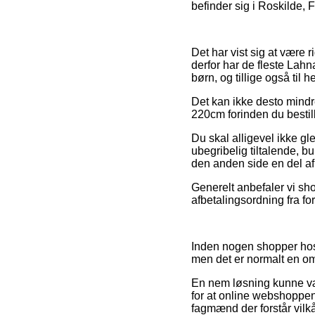
befinder sig i Roskilde, F
Det har vist sig at være r
derfor har de fleste Lahn
børn, og tillige også til 
Det kan ikke desto mindre
220cm forinden du bestill
Du skal alligevel ikke gl
ubegribelig tiltalende, 
den anden side en del af 
Generelt anbefaler vi sh
afbetalingsordning fra for
Inden nogen shopper hos e
men det er normalt en o
En nem løsning kunne vær
for at online webshoppen t
fagmænd der forstår vilkå