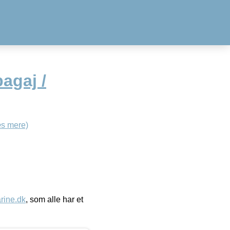
agaj /
s mere)
ine.dk
, som alle har et