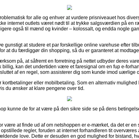
problematisk for alle og enhver at vurdere prisniveauet hos dive
ke internet outlets været nødt til at trykke salgsværdien på en ræ
ligere også til mænd og kvinder – kolossalt, og endda nogle ga
ve gunstigt at studere et par forskellige online varehuse efter t
r at du færdiggør din shopping, så du er garanteret at modtage 
som på, at såfremt en forretning på nettet udbyder deres varer t
billig, kan det undertiden være et faresignal om en fup e-forhan
luttet af en regel, som assisterer dig som kunde imod uærlige on
for kortbetalinger eller mobilbetaling. Som en alternativ mulighed
 hvis du ønsker at klare pengene over tid.
hop kunne de for at være på den sikre side se på dens betingelse
or være at finde ud af om netshoppen er e-mærket, da det er en s
stillede regler, foruden at internet forhandleren tit overværes 
ldende love. Dette er desuden en god mulighed for bistand, hv