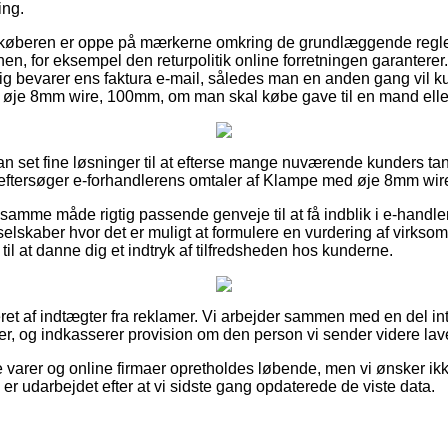
ing.
 at køberen er oppe på mærkerne omkring de grundlæggende reg
nen, for eksempel den returpolitik online forretningen garanterer
dig bevarer ens faktura e-mail, således man en anden gang vil 
d øje 8mm wire, 100mm, om man skal købe gave til en mand elle
an set fine løsninger til at efterse mange nuværende kunders tan
 eftersøger e-forhandlerens omtaler af Klampe med øje 8mm wir
samme måde rigtig passende genveje til at få indblik i e-handle
 selskaber hvor det er muligt at formulere en vurdering af virks
il at danne dig et indtryk af tilfredsheden hos kunderne.
et af indtægter fra reklamer. Vi arbejder sammen med en del inte
er, og indkasserer provision om den person vi sender videre lav
 varer og online firmaer opretholdes løbende, men vi ønsker ikk
 er udarbejdet efter at vi sidste gang opdaterede de viste data.