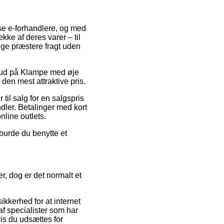
rse e-forhandlere, og med
kke af deres varer – til
nge præstere fragt uden
ilbud på Klampe med øje
den mest attraktive pris.
il salg for en salgspris
dler. Betalinger med kort
line outlets.
 burde du benytte et
r, dog er det normalt et
ikkerhed for at internet
af specialister som har
is du udsættes for