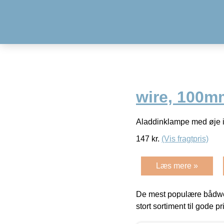
wire, 100m
Aladdinklampe med øje i
147
kr.
(Vis fragtpris)
Læs mere »
De mest populære bådwe
stort sortiment til gode pr