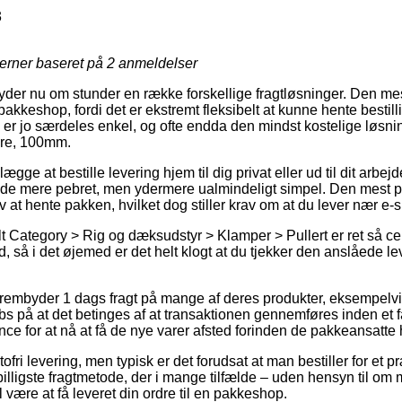
3
jerner baseret på
2
anmeldelser
byder nu om stunder en række forskellige fragtløsninger. Den mes
akkeshop, fordi det er ekstremt fleksibelt at kunne hente bestill
er jo særdeles enkel, og ofte endda den mindst kostelige løsning
re, 100mm.
gge at bestille levering hjem til dig privat eller ud til dit arb
nde mere pebret, men ydermere ualmindeligt simpel. Den mest p
lv at hente pakken, hvilket dog stiller krav om at du lever nær e
 Category > Rig og dæksudstyr > Klamper > Pullert er ret så cen
tid, så i det øjemed er det helt klogt at du tjekker den anslåede 
rembyder 1 dags fragt på mange af deres produkter, eksempe
 på at det betinges af at transaktionen gennemføres inden et fa
ce for at nå at få de nye varer afsted forinden de pakkeansatte h
tofri levering, men typisk er det forudsat at man bestiller for et
ligste fragtmetode, der i mange tilfælde – uden hensyn til om m
l være at få leveret din ordre til en pakkeshop.