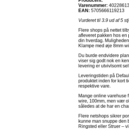
Producent:
Varenummer:
4022861
EAN:
5705666119213
Vurderet til
3.9
ud af 5 st
Flere shops på nettet til
afleveret pakken hos en p
din hverdag. Muligheden 
Klampe med øje 8mm wi
Du burde endvidere planlæ
viser sig godt nok en ke
levering er utvivlsomt se
Leveringstiden på Default
produktet inden for kort 
respektive vare.
Mange online varehuse f
wire, 100mm, men vær obs
således at de har en chan
Flere netshops sikrer por
kunne man snuppe den bil
Ringsted eller Struer – vi