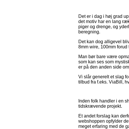
Det er i dag i høj grad u
det motiv har en lang ræk
piger og drenge, og yder
beregning.
Det kan dog alligevel bli
8mm wire, 100mm forud fo
Man bør bare være opmærk
som kan ses som mystisk 
er på den anden side oms
Vi slår generelt et slag 
tilbud fra f.eks. ViaBill,
Inden folk handler i en s
tidskrævende projekt.
Et andet forslag kan derf
webshoppen opfylder de op
meget erfaring med de gæ