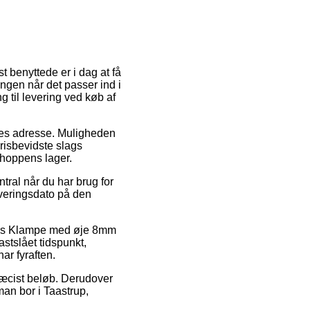
t benyttede er i dag at få
ingen når det passer ind i
 til levering ved køb af
ejdes adresse. Muligheden
risbevidste slags
-shoppens lager.
tral når du har brug for
leveringsdato på den
lvis Klampe med øje 8mm
stslået tidspunkt,
ar fyraften.
 præcist beløb. Derudover
an bor i Taastrup,