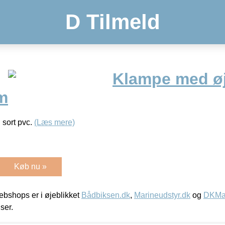
D Tilmeld
Klampe med ø
m
 sort pvc.
(Læs mere)
Køb nu »
bshops er i øjeblikket
Bådbiksen.dk
,
Marineudstyr.dk
og
DKMar
iser.