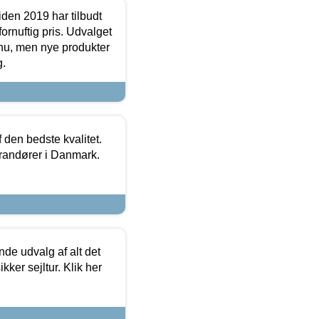
den 2019 har tilbudt
fornuftig pris. Udvalget
u, men nye produkter
g.
den bedste kvalitet.
erandører i Danmark.
de udvalg af alt det
kker sejltur. Klik her