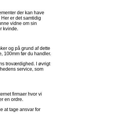
lementer der kan have
. Her er det samtidig
kunne vidne om sin
r kvinde.
ker og på grund af dette
e, 100mm før du handler.
ns troværdighed. I øvrigt
omhedens service, som
rnet firmaer hvor vi
er en ordre.
e at tage ansvar for