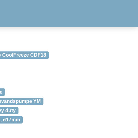
s CoolFreeze CDF18
e
evandspumpe YM
vy duty
m, ø17mm