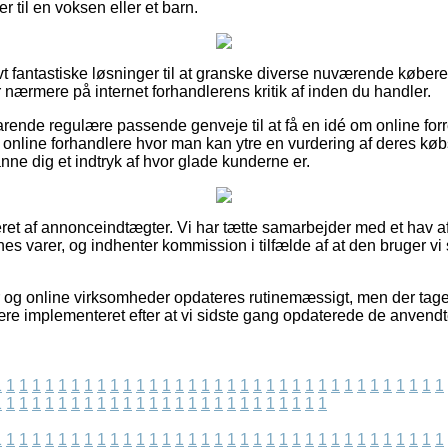
r til en voksen eller et barn.
ivt fantastiske løsninger til at granske diverse nuværende køber
er nærmere på internet forhandlerens kritik af inden du handler.
rende regulære passende genveje til at få en idé om online forr
 online forhandlere hvor man kan ytre en vurdering af deres køb
anne dig et indtryk af hvor glade kunderne er.
ret af annonceindtægter. Vi har tætte samarbejder med et hav af 
ernes varer, og indhenter kommission i tilfælde af at den bruger v
 og online virksomheder opdateres rutinemæssigt, men der tage
ære implementeret efter at vi sidste gang opdaterede de anvendt
1
1
1
1
1
1
1
1
1
1
1
1
1
1
1
1
1
1
1
1
1
1
1
1
1
1
1
1
1
1
1
1
1
1
1
1
1
1
1
1
1
1
1
1
1
1
1
1
1
1
1
1
1
1
1
1
1
1
1
1
1
1
1
1
1
1
1
1
1
1
1
1
1
1
1
1
1
1
1
1
1
1
1
1
1
1
1
1
1
1
1
1
1
1
1
1