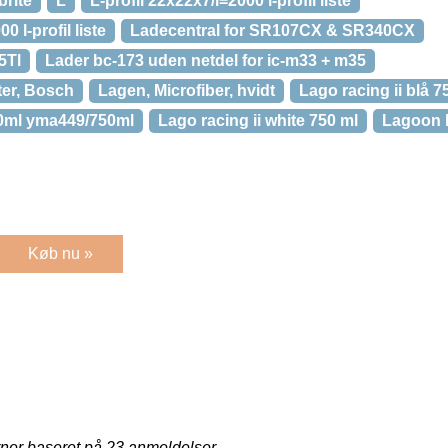
brite
L
L-profil 22x22x7/l=2000 l-profil liste
0 l-profil liste
Ladecentral for SR107CX & SR340CX
5Tl
Lader bc-173 uden netdel for ic-m33 + m35
ter, Bosch
Lagen, Microfiber, hvidt
Lago racing ii blå 
750ml yma449/750ml
Lago racing ii white 750 ml
Lagoon b
Køb nu »
rner baseret på
23
anmeldelser