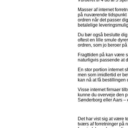
Masser af internet forretn
på nuværende tidspunkt at 
ordren når det passer di
betalelige leveringsmuli
Du bør også beslutte dig f
oftest en lille smule dyr
ordren, som jo beroer på
Fragttiden på kan være sæ
naturligvis passende at 
En stor portion internet
men som imidlertid er be
kan nå at få bestillingen
Visse internet firmaer til
kunne du overveje den pr
Sønderborg eller Aars – e
Det har vist sig at være
tværs af forretninger på 