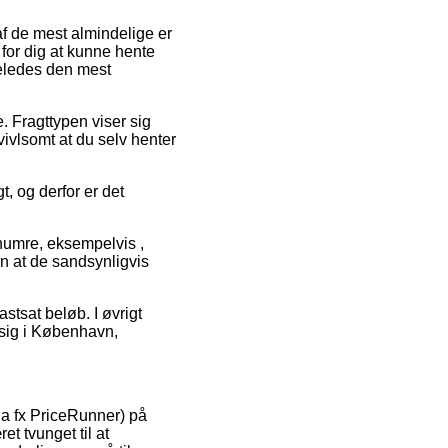
 af de mest almindelige er
t for dig at kunne hente
geledes den mest
e. Fragttypen viser sig
vivlsomt at du selv henter
t, og derfor er det
enumre, eksempelvis ,
an at de sandsynligvis
astsat beløb. I øvrigt
 sig i København,
ia fx PriceRunner) på
t tvunget til at