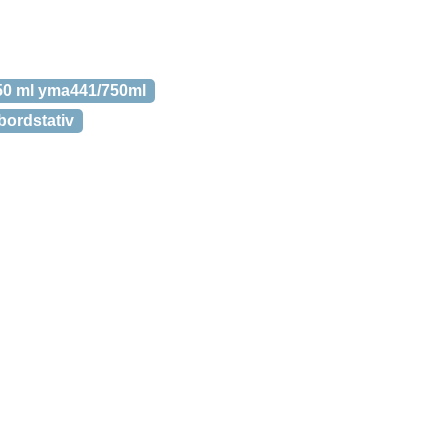
750 ml yma441/750ml
ordstativ