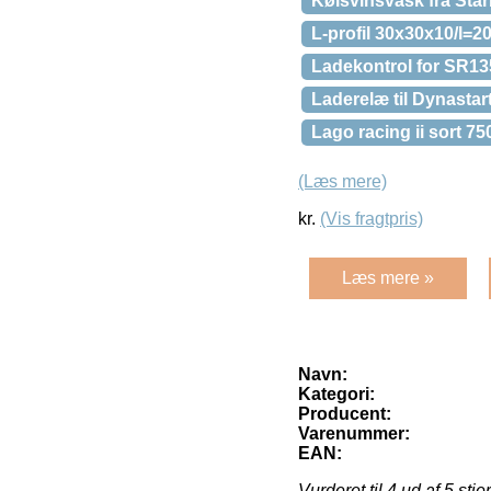
Kølsvinsvask fra Star
L-profil 30x30x10/l=200
Ladekontrol for SR13
Laderelæ til Dynastar
Lago racing ii sort 
(Læs mere)
kr.
(Vis fragtpris)
Læs mere »
Navn:
Kategori:
Producent:
Varenummer:
EAN:
Vurderet til
4
ud af 5 stje