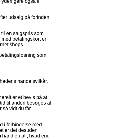
 yderligere også til
fter udsalg på forinden
 til en salgspris som
b med betalingskort er
rnet shops.
afbetalingsløsning som
mhedens handelsvilkår,
relt er et bevis på at
id til anden besøges af
så vidt du får
nd i forbindelse med
det er det desuden
m handlen af , hvad end