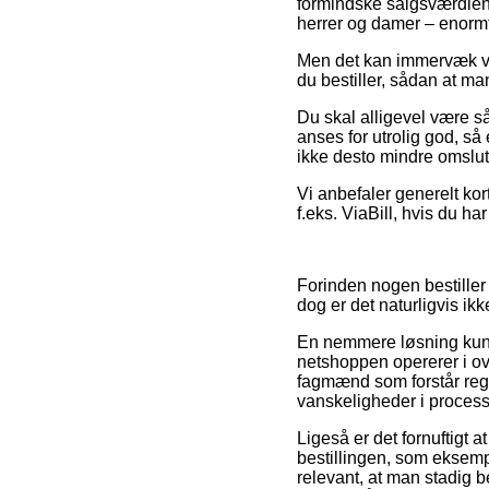
formindske salgsværdien p
herrer og damer – enormt
Men det kan immervæk vis
du bestiller, sådan at man
Du skal alligevel være så 
anses for utrolig god, så
ikke desto mindre omslut
Vi anbefaler generelt ko
f.eks. ViaBill, hvis du ha
Forinden nogen bestiller
dog er det naturligvis ikk
En nemmere løsning kunne
netshoppen opererer i ov
fagmænd som forstår regl
vanskeligheder i process
Ligeså er det fornuftigt 
bestillingen, som eksempe
relevant, at man stadig b