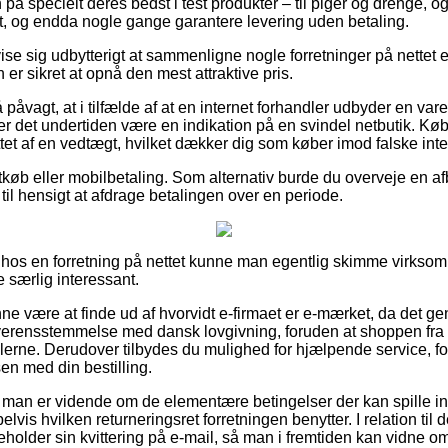
å specielt deres bedst i test produkter – til piger og drenge, og
, og endda nogle gange garantere levering uden betaling.
e sig udbytterigt at sammenligne nogle forretninger på nettet e
 er sikret at opnå den mest attraktive pris.
påvagt, at i tilfælde af at en internet forhandler udbyder en vare
 er det undertiden være en indikation på en svindel netbutik. Kø
tet af en vedtægt, hvilket dækker dig som køber imod falske inte
rtkøb eller mobilbetaling. Som alternativ burde du overveje en 
r til hensigt at afdrage betalingen over en periode.
 hos en forretning på nettet kunne man egentlig skimme virkso
e særlig interessant.
 være at finde ud af hvorvidt e-firmaet er e-mærket, da det gene
erensstemmelse med dansk lovgivning, foruden at shoppen fra t
erne. Derudover tilbydes du mulighed for hjælpende service, for 
en med din bestilling.
at man er vidende om de elementære betingelser der kan spille i
lvis hvilken returneringsret forretningen benytter. I relation til 
eholder sin kvittering på e-mail, så man i fremtiden kan vidne o