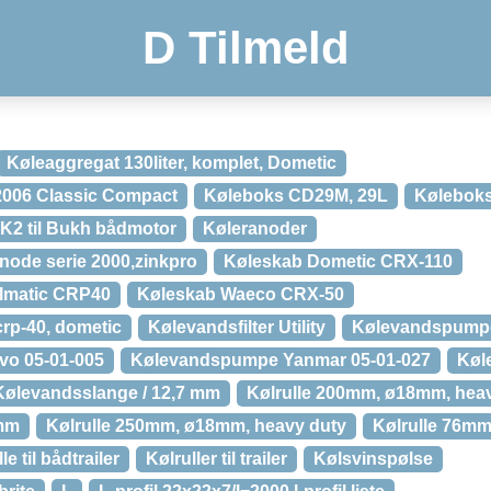
D Tilmeld
Køleaggregat 130liter, komplet, Dometic
2006 Classic Compact
Køleboks CD29M, 29L
Kølebok
K2 til Bukh bådmotor
Køleranoder
anode serie 2000,zinkpro
Køleskab Dometic CRX-110
lmatic CRP40
Køleskab Waeco CRX-50
crp-40, dometic
Kølevandsfilter Utility
Kølevandspump
vo 05-01-005
Kølevandspumpe Yanmar 05-01-027
Køl
Kølevandsslange / 12,7 mm
Kølrulle 200mm, ø18mm, hea
2mm
Kølrulle 250mm, ø18mm, heavy duty
Kølrulle 76m
le til bådtrailer
Kølruller til trailer
Kølsvinspølse