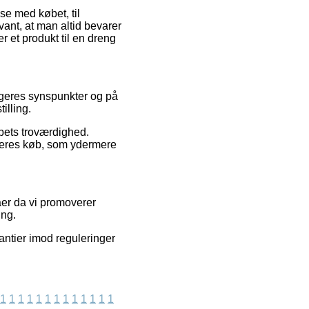
lse med købet, til
vant, at man altid bevarer
r et produkt til en dreng
rugeres synspunkter og på
illing.
abets troværdighed.
deres køb, som ydermere
er da vi promoverer
ing.
antier imod reguleringer
1
1
1
1
1
1
1
1
1
1
1
1
1