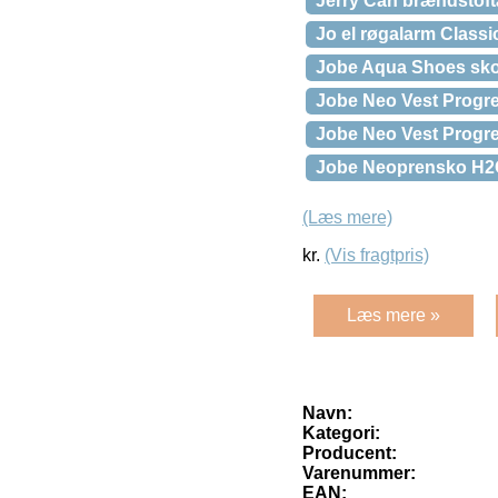
Jerry Can brændstofta
Jo el røgalarm Classi
Jobe Aqua Shoes sko 
Jobe Neo Vest Progres
Jobe Neo Vest Progress
Jobe Neoprensko H2
(Læs mere)
kr.
(Vis fragtpris)
Læs mere »
Navn:
Kategori:
Producent:
Varenummer:
EAN: