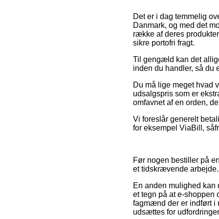
Det er i dag temmelig ove
Danmark, og med det motiv
række af deres produkter
sikre portofri fragt.
Til gengæld kan det allig
inden du handler, så du er
Du må lige meget hvad v
udsalgspris som er ekstra
omfavnet af en orden, d
Vi foreslår generelt bet
for eksempel ViaBill, så
Før nogen bestiller på e
et tidskrævende arbejde.
En anden mulighed kan d
et tegn på at e-shoppen o
fagmænd der er indført i
udsættes for udfordringe