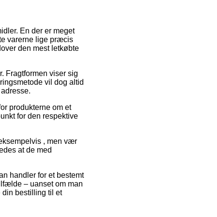
idler. En der er meget
te varerne lige præcis
udover den mest letkøbte
r. Fragtformen viser sig
ringsmetode vil dog altid
 adresse.
for produkterne om et
punkt for den respektive
 eksempelvis , men vær
åledes at de med
man handler for et bestemt
tilfælde – uanset om man
in bestilling til et