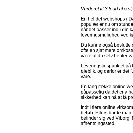
Vurderet til
3.8
ud af 5 st
En hel del webshops i Da
populær er nu om stunder 
når det passer ind i din 
leveringsmulighed ved kø
Du kunne også beslutte dig
ofte en sjat mere omkost
være at du selv henter v
Leveringstidspunktet på 
øjeblik, og derfor er det 
vare.
En lang række online web
påpasselig da det er afhæ
sikkerhed kan nå at få pro
Indtil flere online virks
beløb. Ellers burde man 
befinder sig ved Viborg, N
afhentningssted.