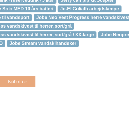
nk / reservedunk / 5 liter
Jerry can pip kit Scepter
c Solo MED 10 års batteri
Jo-El Goliath arbejdslampe
til vandsport
Jobe Neo Vest Progress herre vandskivest,
s vandskivest til herrer, sort/grå
 vandskivest til herrer, sort/grå / XX-large
Jobe Neopr
O
Jobe Stream vandskihandsker
Køb nu »