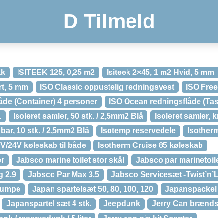
D Tilmeld
ak
ISITEEK 125, 0,25 m2
Isiteek 2×45, 1 m2 Hvid, 5 mm
rt, 5 mm
ISO Classic oppustelig redningsvest
ISO Fre
åde (Container) 4 personer
ISO Ocean redningsflåde (Tas
.
Isoleret samler, 50 stk. / 2,5mm2 Blå
Isoleret samler, 
bar, 10 stk. / 2,5mm2 Blå
Isotemp reservedele
Isother
V/24V køleskab til både
Isotherm Cruise 85 køleskab
er
Jabsco marine toilet stor skål
Jabsco par marinetoil
g 2.9
Jabsco Par Max 3.5
Jabsco Servicesæt -Twist’n’
 pumpe
Japan spartelsæt 50, 80, 100, 120
Japanspackel
Japanspartel sæt 4 stk.
Jeepdunk
Jerry Can brænds