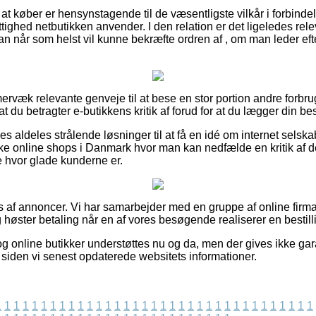
r at køber er hensynstagende til de væsentligste vilkår i forbinde
tighed netbutikken anvender. I den relation er det ligeledes rele
an når som helst vil kunne bekræfte ordren af , om man leder efte
mervæk relevante genveje til at bese en stor portion andre forb
 at du betragter e-butikkens kritik af forud for at du lægger din best
des aldeles strålende løsninger til at få en idé om internet selsk
ke online shops i Danmark hvor man kan nedfælde en kritik af 
re hvor glade kunderne er.
 af annoncer. Vi har samarbejder med en gruppe af online firma
 høster betaling når en af vores besøgende realiserer en bestill
g online butikker understøttes nu og da, men der gives ikke gar
t siden vi senest opdaterede websitets informationer.
1
1
1
1
1
1
1
1
1
1
1
1
1
1
1
1
1
1
1
1
1
1
1
1
1
1
1
1
1
1
1
1
1
1
1