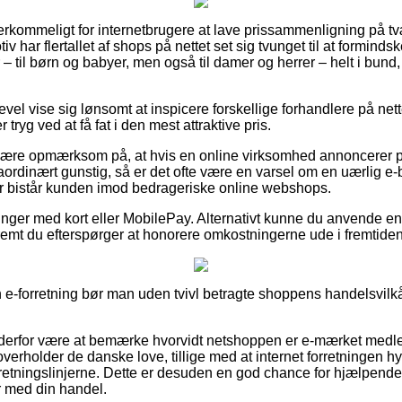
rkommeligt for internetbrugere at lave prissammenligning på tvær
 har flertallet af shops på nettet set sig tvunget til at forminds
 – til børn og babyer, men også til damer og herrer – helt i bun
evel vise sig lønsomt at inspicere forskellige forhandlere på nett
 tryg ved at få fat i den mest attraktive pris.
ære opmærksom på, at hvis en online virksomhed annoncerer pr
ordinært gunstig, så er det ofte være en varsel om en uærlig e-
er bistår kunden imod bedrageriske online webshops.
alinger med kort eller MobilePay. Alternativt kunne du anvende e
fremt du efterspørger at honorere omkostningerne ude i fremtiden
n e-forretning bør man uden tvivl betragte shoppens handelsvilk
erfor være at bemærke hvorvidt netshoppen er e-mærket medlem
verholder de danske love, tillige med at internet forretningen h
 retningslinjerne. Dette er desuden en god chance for hjælpende
r med din handel.