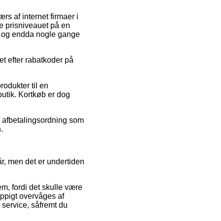
s af internet firmaer i
ke prisniveauet på en
d, og endda nogle gange
et efter rabatkoder på
odukter til en
butik. Kortkøb er dog
n afbetalingsordning som
.
år, men det er undertiden
, fordi det skulle være
yppigt overvåges af
 service, såfremt du