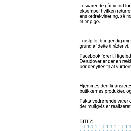
Tilsvarende går vi ind fo
eksempel hvilken returret
ens ordrekvittering, så m
eller pige.
Trustpilot bringer dig im
grund af dette tilråder vi,
Facebook fører til ligele
Derudover er der en ræk
bør benyttes til at vurde
Hjemmesiden finansieres
butikkernes produkter, og
Fakta vedrørende varer o
der muligvis er realisere
BITLY:
1
1
1
1
1
1
1
1
1
1
1
1
1