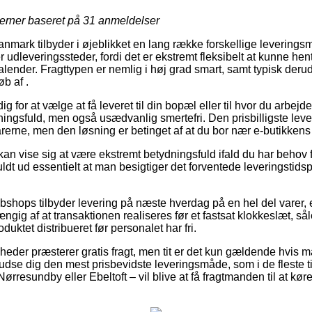
jerner baseret på
31
anmeldelser
nmark tilbyder i øjeblikket en lang række forskellige leveringsm
udleveringssteder, fordi det er ekstremt fleksibelt at kunne hen
kalender. Fragttypen er nemlig i høj grad smart, samt typisk der
b af .
 for at vælge at få leveret til din bopæl eller til hvor du arbejde
ningsfuld, men også usædvanlig smertefri. Den prisbilligste leve
arerne, men den løsning er betinget af at du bor nær e-butikkens
kan vise sig at være ekstremt betydningsfuld ifald du har behov 
fuldt ud essentielt at man besigtiger det forventede leveringstids
shops tilbyder levering på næste hverdag på en hel del varer,
ngig af at transaktionen realiseres før et fastsat klokkeslæt, s
duktet distribueret før personalet har fri.
omheder præsterer gratis fragt, men tit er det kun gældende hvis 
udse dig den mest prisbevidste leveringsmåde, som i de fleste 
ørresundby eller Ebeltoft – vil blive at få fragtmanden til at køre d