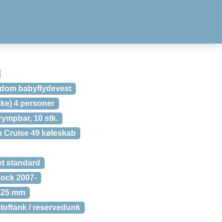
edom babyflydevest
ke) 4 personer
krympbar, 10 stk.
m Cruise 49 køleskab
et standard
Lock 2007-
 25 mm
toftank / reservedunk