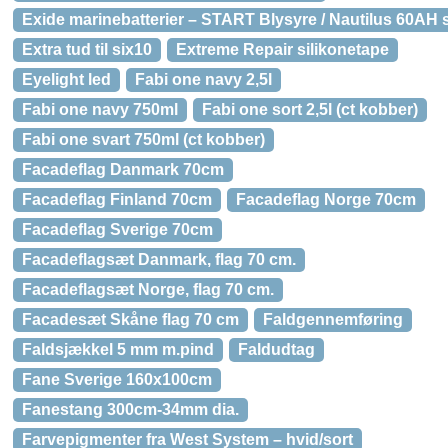
Exide marinebatterier – START Blysyre / Nautilus 60AH st
Extra tud til six10
Extreme Repair silikonetape
Eyelight led
Fabi one navy 2,5l
Fabi one navy 750ml
Fabi one sort 2,5l (ct kobber)
Fabi one svart 750ml (ct kobber)
Facadeflag Danmark 70cm
Facadeflag Finland 70cm
Facadeflag Norge 70cm
Facadeflag Sverige 70cm
Facadeflagsæt Danmark, flag 70 cm.
Facadeflagsæt Norge, flag 70 cm.
Facadesæt Skåne flag 70 cm
Faldgennemføring
Faldsjækkel 5 mm m.pind
Faldudtag
Fane Sverige 160x100cm
Fanestang 300cm-34mm dia.
Farvepigmenter fra West System – hvid/sort