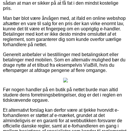
sådan at man er sikker på at få fat i den mindst kostelige
pris.
Man bør blot være årvågen med, at ifald en online webshop
afsætter en vare til salg for en pris der kan virke enormt lav,
kunne det tit være et fingerpeg om en uoprigtig e-handler.
Betalinger med kort er ikke desto mindre omsluttet af et
reglement, som garanterer dig som kunde overfor uærlige
forhandlere på nettet.
Generelt anbefaler vi bestillinger med betalingskort eller
betalinger med mobilen. Som en alternativ mulighed bør du
drage nytte af et tilbud fra eksempelvis ViaBill, hvis du
efterspørger at afdrage pengene af flere omgange.
Før nogen handler på en butik på nettet burde man altid
studere dens forretningsbetingelser, dog er det i reglen en
tidskrævende opgave.
Et alternativt forslag kan derfor være at tjekke hvorvidt e-
forhandleren er støttet af e-mærket, grundet at det
almindeligvis er en garanti for at webbutikken forsvarer de
officielle danske regler, samt at e-forhandleren en gang i