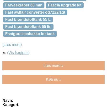
Farveskraber 60 mm
Fascia upgrade kit
Fast awlfair converter od7222/1qt
Fast brændstofftank 55 L
Fast brændstoftank 55 ltr.
Fastgørelsesbakke for tank
(Læs mere)
kr.
(Vis fragtpris)
Læs mere »
Køb nu »
Navn:
Kategori: