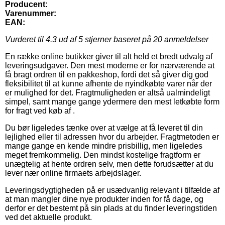
Producent:
Varenummer:
EAN:
Vurderet til
4.3
ud af 5 stjerner baseret på
20
anmeldelser
En række online butikker giver til alt held et bredt udvalg af
leveringsudgaver. Den mest moderne er for nærværende at
få bragt ordren til en pakkeshop, fordi det så giver dig god
fleksibilitet til at kunne afhente de nyindkøbte varer når der
er mulighed for det. Fragtmuligheden er altså ualmindeligt
simpel, samt mange gange ydermere den mest letkøbte form
for fragt ved køb af .
Du bør ligeledes tænke over at vælge at få leveret til din
lejlighed eller til adressen hvor du arbejder. Fragtmetoden er
mange gange en kende mindre prisbillig, men ligeledes
meget fremkommelig. Den mindst kostelige fragtform er
unægtelig at hente ordren selv, men dette forudsætter at du
lever nær online firmaets arbejdslager.
Leveringsdygtigheden på er usædvanlig relevant i tilfælde af
at man mangler dine nye produkter inden for få dage, og
derfor er det bestemt på sin plads at du finder leveringstiden
ved det aktuelle produkt.