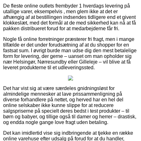
De fleste online outlets frembyder 1 hverdags levering på
utallige varer, eksempelvis , men glem ikke at det er
afhængig af at bestillingen indsendes tidligere end et givent
klokkeslæt, med det formål at de med sikkerhed kan nå at få
pakken distribueret forud for at medarbejderne får fri.
Nogle få online forretninger præsterer fri fragt, men i mange
tilfælde er det under forudsætning af at du shopper for en
fastsat sum. I øvrigt burde man udse dig den mest betalelige
form for levering, der gerne – uanset om man opholder sig
nær Helsingør, Nørresundby eller Gilleleje – vil blive at få
leveret produkterne til et udleveringssted.
Det har vist sig at være særdeles gnidningsløst for
almindelige mennesker at lave prissammenligning på
diverse forhandlere på nettet, og herved har en hel del
online selskaber ikke kunne slippe for at reducere
salgspriserne på specielt deres bedst i test produkter – til
børn og babyer, og tillige også til damer og herrer – drastisk,
og endda nogle gange love fragt uden betaling.
Det kan imidlertid vise sig indbringende at tjekke en række
online varehuse efter udsalg på forud for at du handler,