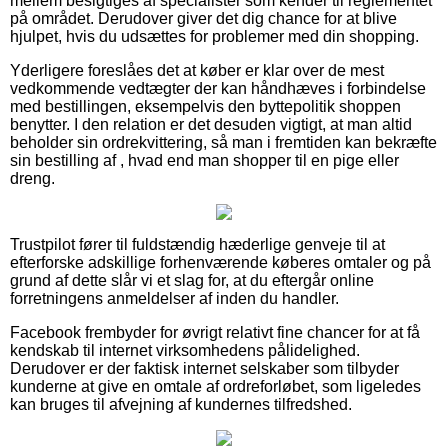
mellem besigtiges af specialister som kender til reglementet
på området. Derudover giver det dig chance for at blive
hjulpet, hvis du udsættes for problemer med din shopping.
Yderligere foreslåes det at køber er klar over de mest
vedkommende vedtægter der kan håndhæves i forbindelse
med bestillingen, eksempelvis den byttepolitik shoppen
benytter. I den relation er det desuden vigtigt, at man altid
beholder sin ordrekvittering, så man i fremtiden kan bekræfte
sin bestilling af , hvad end man shopper til en pige eller
dreng.
Trustpilot fører til fuldstændig hæderlige genveje til at
efterforske adskillige forhenværende køberes omtaler og på
grund af dette slår vi et slag for, at du eftergår online
forretningens anmeldelser af inden du handler.
Facebook frembyder for øvrigt relativt fine chancer for at få
kendskab til internet virksomhedens pålidelighed.
Derudover er der faktisk internet selskaber som tilbyder
kunderne at give en omtale af ordreforløbet, som ligeledes
kan bruges til afvejning af kundernes tilfredshed.