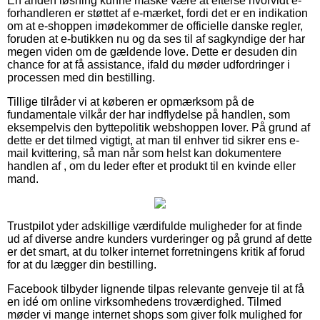
En anden løsning kunne måske være at efterse hvorvidt e-
forhandleren er støttet af e-mærket, fordi det er en indikation
om at e-shoppen imødekommer de officielle danske regler,
foruden at e-butikken nu og da ses til af sagkyndige der har
megen viden om de gældende love. Dette er desuden din
chance for at få assistance, ifald du møder udfordringer i
processen med din bestilling.
Tillige tilråder vi at køberen er opmærksom på de
fundamentale vilkår der har indflydelse på handlen, som
eksempelvis den byttepolitik webshoppen lover. På grund af
dette er det tilmed vigtigt, at man til enhver tid sikrer ens e-
mail kvittering, så man når som helst kan dokumentere
handlen af , om du leder efter et produkt til en kvinde eller
mand.
Trustpilot yder adskillige værdifulde muligheder for at finde
ud af diverse andre kunders vurderinger og på grund af dette
er det smart, at du tolker internet forretningens kritik af forud
for at du lægger din bestilling.
Facebook tilbyder lignende tilpas relevante genveje til at få
en idé om online virksomhedens troværdighed. Tilmed
møder vi mange internet shops som giver folk mulighed for