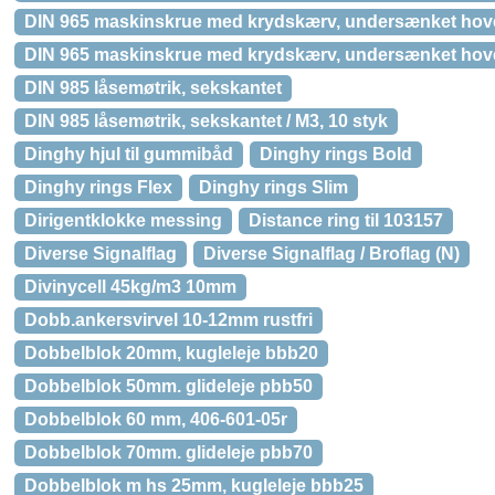
DIN 965 maskinskrue med krydskærv, undersænket hov
DIN 965 maskinskrue med krydskærv, undersænket hove
DIN 985 låsemøtrik, sekskantet
DIN 985 låsemøtrik, sekskantet / M3, 10 styk
Dinghy hjul til gummibåd
Dinghy rings Bold
Dinghy rings Flex
Dinghy rings Slim
Dirigentklokke messing
Distance ring til 103157
Diverse Signalflag
Diverse Signalflag / Broflag (N)
Divinycell 45kg/m3 10mm
Dobb.ankersvirvel 10-12mm rustfri
Dobbelblok 20mm, kugleleje bbb20
Dobbelblok 50mm. glideleje pbb50
Dobbelblok 60 mm, 406-601-05r
Dobbelblok 70mm. glideleje pbb70
Dobbelblok m hs 25mm, kugleleje bbb25