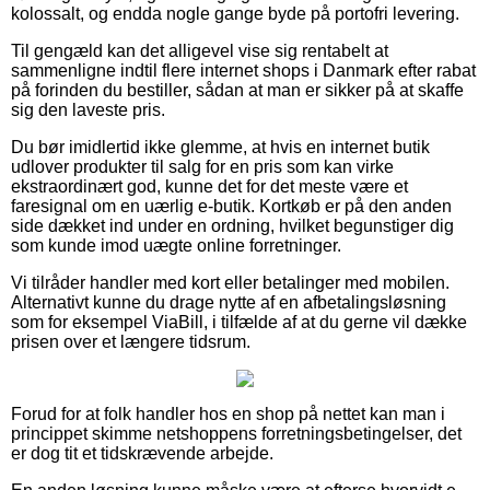
kolossalt, og endda nogle gange byde på portofri levering.
Til gengæld kan det alligevel vise sig rentabelt at
sammenligne indtil flere internet shops i Danmark efter rabat
på forinden du bestiller, sådan at man er sikker på at skaffe
sig den laveste pris.
Du bør imidlertid ikke glemme, at hvis en internet butik
udlover produkter til salg for en pris som kan virke
ekstraordinært god, kunne det for det meste være et
faresignal om en uærlig e-butik. Kortkøb er på den anden
side dækket ind under en ordning, hvilket begunstiger dig
som kunde imod uægte online forretninger.
Vi tilråder handler med kort eller betalinger med mobilen.
Alternativt kunne du drage nytte af en afbetalingsløsning
som for eksempel ViaBill, i tilfælde af at du gerne vil dække
prisen over et længere tidsrum.
Forud for at folk handler hos en shop på nettet kan man i
princippet skimme netshoppens forretningsbetingelser, det
er dog tit et tidskrævende arbejde.