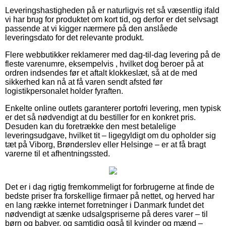
Leveringshastigheden på er naturligvis ret så væsentlig ifald
vi har brug for produktet om kort tid, og derfor er det selvsagt
passende at vi kigger nærmere på den anslåede
leveringsdato for det relevante produkt.
Flere webbutikker reklamerer med dag-til-dag levering på de
fleste varenumre, eksempelvis , hvilket dog beroer på at
ordren indsendes før et aftalt klokkeslæt, så at de med
sikkerhed kan nå at få varen sendt afsted før
logistikpersonalet holder fyraften.
Enkelte online outlets garanterer portofri levering, men typisk
er det så nødvendigt at du bestiller for en konkret pris.
Desuden kan du foretrække den mest betalelige
leveringsudgave, hvilket tit – ligegyldigt om du opholder sig
tæt på Viborg, Brønderslev eller Helsinge – er at få bragt
varerne til et afhentningssted.
Det er i dag rigtig fremkommeligt for forbrugerne at finde de
bedste priser fra forskellige firmaer på nettet, og herved har
en lang række internet forretninger i Danmark fundet det
nødvendigt at sænke udsalgspriserne på deres varer – til
børn og babyer, og samtidig også til kvinder og mænd –