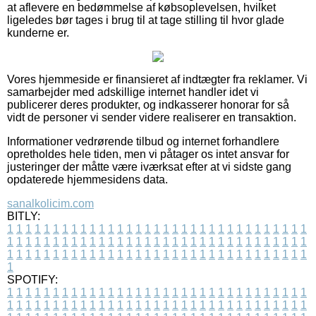
at aflevere en bedømmelse af købsoplevelsen, hvilket
ligeledes bør tages i brug til at tage stilling til hvor glade
kunderne er.
Vores hjemmeside er finansieret af indtægter fra reklamer. Vi
samarbejder med adskillige internet handler idet vi
publicerer deres produkter, og indkasserer honorar for så
vidt de personer vi sender videre realiserer en transaktion.
Informationer vedrørende tilbud og internet forhandlere
opretholdes hele tiden, men vi påtager os intet ansvar for
justeringer der måtte være iværksat efter at vi sidste gang
opdaterede hjemmesidens data.
sanalkolicim.com
BITLY:
1
1
1
1
1
1
1
1
1
1
1
1
1
1
1
1
1
1
1
1
1
1
1
1
1
1
1
1
1
1
1
1
1
1
1
1
1
1
1
1
1
1
1
1
1
1
1
1
1
1
1
1
1
1
1
1
1
1
1
1
1
1
1
1
1
1
1
1
1
1
1
1
1
1
1
1
1
1
1
1
1
1
1
1
1
1
1
1
1
1
1
1
1
1
1
1
1
1
1
1
SPOTIFY:
1
1
1
1
1
1
1
1
1
1
1
1
1
1
1
1
1
1
1
1
1
1
1
1
1
1
1
1
1
1
1
1
1
1
1
1
1
1
1
1
1
1
1
1
1
1
1
1
1
1
1
1
1
1
1
1
1
1
1
1
1
1
1
1
1
1