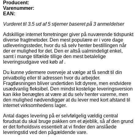
Producent:
Varenummer:
EAN:
Vurderet til
3.5
ud af 5 stjerner baseret på
3
anmeldelser
Adskillige internet forretninger giver på nuværende tidspunkt
diverse fragtmetoder. Den mest populære er i vore dage
udleveringssteder, hvor du så selv henter bestillingen når
der er mulighed for det. Den er altså ualmindeligt enkel,
samt i mange tilfælde tillige den mest betalelige
leveringsudgave ved køb af .
Du kunne ydermere overveje at vælge at få sendt til din
privatbolig eller til adressen hvor du arbejder.
Fragtløsningen bliver undertiden lidt dyrere, men endvidere
usædvanlig fleksibel. Den mindst kostelige leveringsversion
kan ikke benægtes at være at du selv henter varerne, men
den mulighed nødvendiggør at du lever med kort afstand til
internet virksomhedens lager.
Antal dages levering på er selvfølgelig vældig central
forudsat du skal bruge pakken om et øjeblik, så af den grund
er det forholdsvis essentielt at vi finder den anslåede
leveringstid ved den pågældende vare.