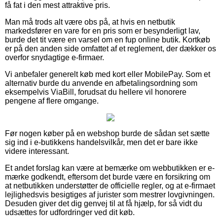
få fat i den mest attraktive pris.
Man må trods alt være obs på, at hvis en netbutik
markedsfører en vare for en pris som er besynderligt lav,
burde det tit være en varsel om en fup online butik. Kortkøb
er på den anden side omfattet af et reglement, der dækker os
overfor snydagtige e-firmaer.
Vi anbefaler generelt køb med kort eller MobilePay. Som et
alternativ burde du anvende en afbetalingsordning som
eksempelvis ViaBill, forudsat du hellere vil honorere
pengene af flere omgange.
Før nogen køber på en webshop burde de sådan set sætte
sig ind i e-butikkens handelsvilkår, men det er bare ikke
videre interessant.
Et andet forslag kan være at bemærke om webbutikken er e-
mærke godkendt, eftersom det burde være en forsikring om
at netbutikken understøtter de officielle regler, og at e-firmaet
lejlighedsvis besigtiges af jurister som mestrer lovgivningen.
Desuden giver det dig genvej til at få hjælp, for så vidt du
udsættes for udfordringer ved dit køb.