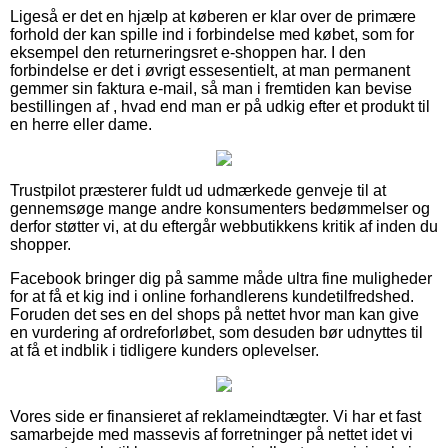
Ligeså er det en hjælp at køberen er klar over de primære
forhold der kan spille ind i forbindelse med købet, som for
eksempel den returneringsret e-shoppen har. I den
forbindelse er det i øvrigt essesentielt, at man permanent
gemmer sin faktura e-mail, så man i fremtiden kan bevise
bestillingen af , hvad end man er på udkig efter et produkt til
en herre eller dame.
Trustpilot præsterer fuldt ud udmærkede genveje til at
gennemsøge mange andre konsumenters bedømmelser og
derfor støtter vi, at du eftergår webbutikkens kritik af inden du
shopper.
Facebook bringer dig på samme måde ultra fine muligheder
for at få et kig ind i online forhandlerens kundetilfredshed.
Foruden det ses en del shops på nettet hvor man kan give
en vurdering af ordreforløbet, som desuden bør udnyttes til
at få et indblik i tidligere kunders oplevelser.
Vores side er finansieret af reklameindtægter. Vi har et fast
samarbejde med massevis af forretninger på nettet idet vi