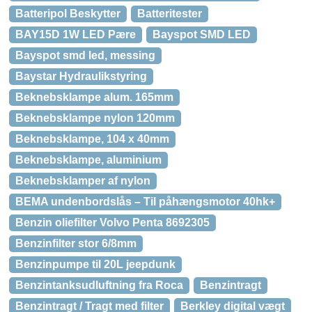
Batteripol Beskytter
Batteritester
BAY15D 1W LED Pære
Bayspot SMD LED
Bayspot smd led, messing
Baystar Hydraulikstyring
Beknebsklampe alum. 165mm
Beknebsklampe nylon 120mm
Beknebsklampe, 104 x 40mm
Beknebsklampe, aluminium
Beknebsklamper af nylon
BEMA undenbordslås – Til påhængsmotor 40hk+
Benzin oliefilter Volvo Penta 8692305
Benzinfilter stor 6/8mm
Benzinpumpe til 20L jeepdunk
Benzintanksudluftning fra Roca
Benzintragt
Benzintragt / Tragt med filter
Berkley digital vægt