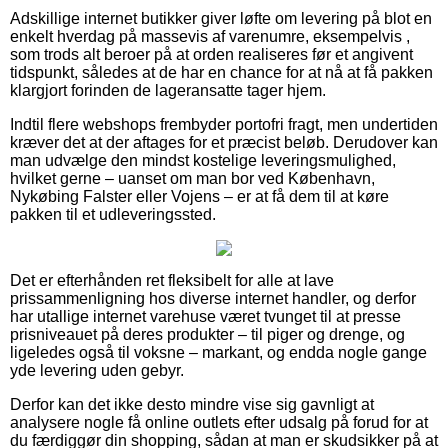
Adskillige internet butikker giver løfte om levering på blot en
enkelt hverdag på massevis af varenumre, eksempelvis ,
som trods alt beroer på at orden realiseres før et angivent
tidspunkt, således at de har en chance for at nå at få pakken
klargjort forinden de lageransatte tager hjem.
Indtil flere webshops frembyder portofri fragt, men undertiden
kræver det at der aftages for et præcist beløb. Derudover kan
man udvælge den mindst kostelige leveringsmulighed,
hvilket gerne – uanset om man bor ved København,
Nykøbing Falster eller Vojens – er at få dem til at køre
pakken til et udleveringssted.
Det er efterhånden ret fleksibelt for alle at lave
prissammenligning hos diverse internet handler, og derfor
har utallige internet varehuse været tvunget til at presse
prisniveauet på deres produkter – til piger og drenge, og
ligeledes også til voksne – markant, og endda nogle gange
yde levering uden gebyr.
Derfor kan det ikke desto mindre vise sig gavnligt at
analysere nogle få online outlets efter udsalg på forud for at
du færdiggør din shopping, sådan at man er skudsikker på at