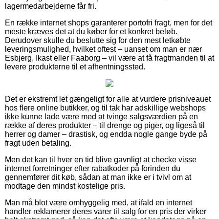
lagermedarbejderne får fri.
En række internet shops garanterer portofri fragt, men for det
meste kræves det at du køber for et konkret beløb.
Derudover skulle du beslutte sig for den mest letkøbte
leveringsmulighed, hvilket oftest – uanset om man er nær
Esbjerg, Ikast eller Faaborg – vil være at få fragtmanden til at
levere produkterne til et afhentningssted.
Det er ekstremt let gængeligt for alle at vurdere prisniveauet
hos flere online butikker, og til tak har adskillige webshops
ikke kunne lade være med at tvinge salgsværdien på en
række af deres produkter – til drenge og piger, og ligeså til
herrer og damer – drastisk, og endda nogle gange byde på
fragt uden betaling.
Men det kan til hver en tid blive gavnligt at checke visse
internet forretninger efter rabatkoder på forinden du
gennemfører dit køb, sådan at man ikke er i tvivl om at
modtage den mindst kostelige pris.
Man må blot være omhyggelig med, at ifald en internet
handler reklamerer deres varer til salg for en pris der virker