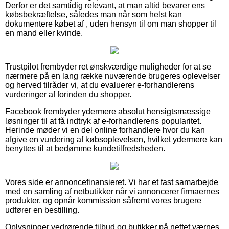
Derfor er det samtidig relevant, at man altid bevarer ens
købsbekræftelse, således man når som helst kan
dokumentere købet af , uden hensyn til om man shopper til
en mand eller kvinde.
Trustpilot frembyder ret ønskværdige muligheder for at se
nærmere på en lang række nuværende brugeres oplevelser
og herved tilråder vi, at du evaluerer e-forhandlerens
vurderinger af forinden du shopper.
Facebook frembyder ydermere absolut hensigtsmæssige
løsninger til at få indtryk af e-forhandlerens popularitet.
Herinde møder vi en del online forhandlere hvor du kan
afgive en vurdering af købsoplevelsen, hvilket ydermere kan
benyttes til at bedømme kundetilfredsheden.
Vores side er annoncefinansieret. Vi har et fast samarbejde
med en samling af netbutikker når vi annoncerer firmaernes
produkter, og opnår kommission såfremt vores brugere
udfører en bestilling.
Oplysninger vedrørende tilbud og butikker på nettet værnes