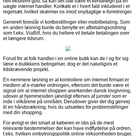
helt ekstremt god, så kan det ofte være et kendetegn på en
uægte internet handler. Kortkøb er i hvert fald inkluderet i et
regelsæt, hvilket skærmer os imod snydagtige e-forretninger.
Generelt foreslår vi kortbestillinger eller mobilbetaling. Som
en anden løsning burde du benytte en afbetalingsordning
som f.eks. ViaBill, hvis du hellere vil betale betalingen over
et længere tidsrum.
Forud for at folk handler i en online butik kan de i og for sig
læse e-butikkens betingelser, dog er det naturligvis et
tidskrævende projekt.
En nemmere løsning er at kontrollere om internet firmaet er
medlem af e-mærke ordningen, eftersom det burde være et
signal om at internet shoppen anerkender dansk lovgivning,
udover at hjemmesiden jævnligt efterses af jurister som er
inde i vilkårene på området. Derudover giver det dig genvej
til en håndsrækning, hvis du udsættes for problemstillinger
med din shopping.
For øvrigt er det smart at køberen er obs på de mest
relevante bestemmelser der kan have indflydelse på ordren,
f.eks. hvilken ombytningspolitik online virksomheden bruger.