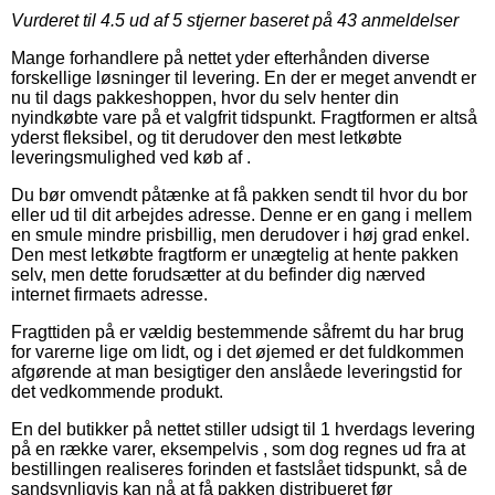
Vurderet til
4.5
ud af 5 stjerner baseret på
43
anmeldelser
Mange forhandlere på nettet yder efterhånden diverse
forskellige løsninger til levering. En der er meget anvendt er
nu til dags pakkeshoppen, hvor du selv henter din
nyindkøbte vare på et valgfrit tidspunkt. Fragtformen er altså
yderst fleksibel, og tit derudover den mest letkøbte
leveringsmulighed ved køb af .
Du bør omvendt påtænke at få pakken sendt til hvor du bor
eller ud til dit arbejdes adresse. Denne er en gang i mellem
en smule mindre prisbillig, men derudover i høj grad enkel.
Den mest letkøbte fragtform er unægtelig at hente pakken
selv, men dette forudsætter at du befinder dig nærved
internet firmaets adresse.
Fragttiden på er vældig bestemmende såfremt du har brug
for varerne lige om lidt, og i det øjemed er det fuldkommen
afgørende at man besigtiger den anslåede leveringstid for
det vedkommende produkt.
En del butikker på nettet stiller udsigt til 1 hverdags levering
på en række varer, eksempelvis , som dog regnes ud fra at
bestillingen realiseres forinden et fastslået tidspunkt, så de
sandsynligvis kan nå at få pakken distribueret før