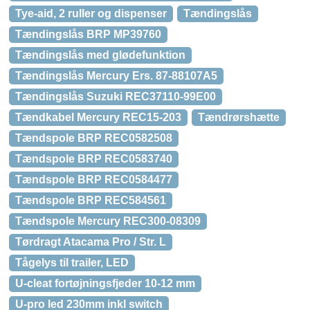
Tye-aid, 2 ruller og dispenser
Tændingslås
Tændingslås BRP MP39760
Tændingslås med glødefunktion
Tændingslås Mercury Ers. 87-88107A5
Tændingslås Suzuki REC37110-99E00
Tændkabel Mercury REC15-203
Tændrørshætte
Tændspole BRP REC0582508
Tændspole BRP REC0583740
Tændspole BRP REC0584477
Tændspole BRP REC584561
Tændspole Mercury REC300-08309
Tørdragt Atacama Pro / Str. L
Tågelys til trailer, LED
U-cleat fortøjningsfjeder 10-12 mm
U-pro led 230mm inkl switch