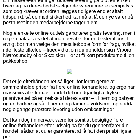
En masse e-forretninger udlover levering på blot en enkelt
hverdag på deres bedst sælgende varenumre, eksempelvis ,
som dog kræver at ordren lægges tidligere end et aftalt
tidspunkt, så de med sikkerhed kan nå at få de nye varer på
posthuset inden medarbejderne tager hjem.
Nogle enkelte online outlets garanterer gratis levering, men i
reglen påkræves det at man bestiller for en bestemt pris. I
øvrigt bør man vælge den mest letkøbte form for fragt, hvilket
i de fleste tilfælde – ligegyldigt om du opholder sig i Viborg,
Nørresundby eller Skælskør – er at få kørt produkterne til en
pakkeshop.
Det er jo efterhånden ret så ligetil for forbrugerne at
sammenholde priser fra flere online forhandlere, og ergo har
massevis af e-firmaer fundet det uundgåeligt at trykke
prisniveauet på en række af deres varer – til børn og babyer,
og endvidere også til herrer og damer – voldsomt, og endda
nogle gange præstere levering uden omkostninger.
Det kan dog immervæk være lønsomt at besigtige flere
online forhandlere efter udsalg på før du gennemfører din
handel, sådan at du er garanteret at få fat i den prisbilligste
pris.