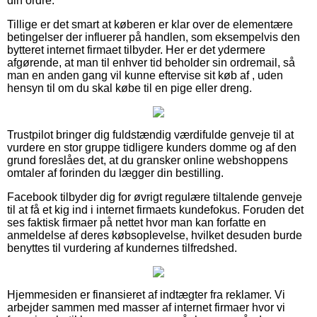
din ordre.
Tillige er det smart at køberen er klar over de elementære
betingelser der influerer på handlen, som eksempelvis den
bytteret internet firmaet tilbyder. Her er det ydermere
afgørende, at man til enhver tid beholder sin ordremail, så
man en anden gang vil kunne eftervise sit køb af , uden
hensyn til om du skal købe til en pige eller dreng.
Trustpilot bringer dig fuldstændig værdifulde genveje til at
vurdere en stor gruppe tidligere kunders domme og af den
grund foreslåes det, at du gransker online webshoppens
omtaler af forinden du lægger din bestilling.
Facebook tilbyder dig for øvrigt regulære tiltalende genveje
til at få et kig ind i internet firmaets kundefokus. Foruden det
ses faktisk firmaer på nettet hvor man kan forfatte en
anmeldelse af deres købsoplevelse, hvilket desuden burde
benyttes til vurdering af kundernes tilfredshed.
Hjemmesiden er finansieret af indtægter fra reklamer. Vi
arbejder sammen med masser af internet firmaer hvor vi