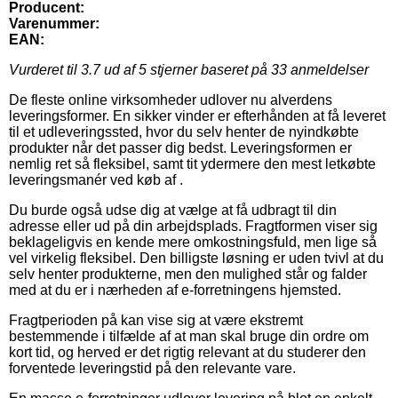
Producent:
Varenummer:
EAN:
Vurderet til
3.7
ud af 5 stjerner baseret på
33
anmeldelser
De fleste online virksomheder udlover nu alverdens
leveringsformer. En sikker vinder er efterhånden at få leveret
til et udleveringssted, hvor du selv henter de nyindkøbte
produkter når det passer dig bedst. Leveringsformen er
nemlig ret så fleksibel, samt tit ydermere den mest letkøbte
leveringsmanér ved køb af .
Du burde også udse dig at vælge at få udbragt til din
adresse eller ud på din arbejdsplads. Fragtformen viser sig
beklageligvis en kende mere omkostningsfuld, men lige så
vel virkelig fleksibel. Den billigste løsning er uden tvivl at du
selv henter produkterne, men den mulighed står og falder
med at du er i nærheden af e-forretningens hjemsted.
Fragtperioden på kan vise sig at være ekstremt
bestemmende i tilfælde af at man skal bruge din ordre om
kort tid, og herved er det rigtig relevant at du studerer den
forventede leveringstid på den relevante vare.