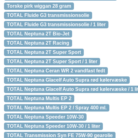
Torske pirk wiggan 28 gram
TOTAL Fluide G3 transmissionsolie
TOTAL Fluide G3 transmissionsolie / 1 liter
TOTAL Neptuna 2T Bio-Jet
TOTAL Neptuna 2T Racing
TOTAL Neptuna 2T Super Sport
TOTAL Neptuna 2T Super Sport / 1 liter
TOTAL Neptuna Ceran WR 2 vandfast fedt
TOTAL Neptuna Glacelf Auto Supra rød kølervæske
TOTAL Neptuna Glacelf Auto Supra rød kølervæske / 1 li
TOTAL Neptuna Multis EP 2
TOTAL Neptuna Multis EP 2 / Spray 400 ml.
TOTAL Neptuna Speeder 10W-30
TOTAL Neptuna Speeder 10W-30 / 1 liter
TOTAL Transmission Syn FE 75W-90 gearolie