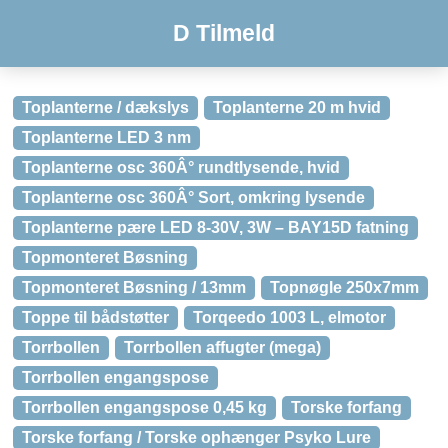
D Tilmeld
Toplanterne / dækslys
Toplanterne 20 m hvid
Toplanterne LED 3 nm
Toplanterne osc 360Â° rundtlysende, hvid
Toplanterne osc 360Â° Sort, omkring lysende
Toplanterne pære LED 8-30V, 3W – BAY15D fatning
Topmonteret Bøsning
Topmonteret Bøsning / 13mm
Topnøgle 250x7mm
Toppe til bådstøtter
Torqeedo 1003 L, elmotor
Torrbollen
Torrbollen affugter (mega)
Torrbollen engangspose
Torrbollen engangspose 0,45 kg
Torske forfang
Torske forfang / Torske ophænger Psyko Lure