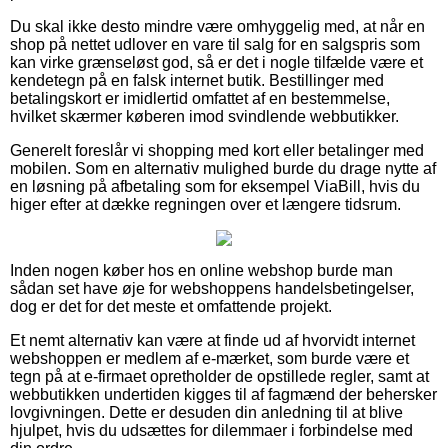
Du skal ikke desto mindre være omhyggelig med, at når en
shop på nettet udlover en vare til salg for en salgspris som
kan virke grænseløst god, så er det i nogle tilfælde være et
kendetegn på en falsk internet butik. Bestillinger med
betalingskort er imidlertid omfattet af en bestemmelse,
hvilket skærmer køberen imod svindlende webbutikker.
Generelt foreslår vi shopping med kort eller betalinger med
mobilen. Som en alternativ mulighed burde du drage nytte af
en løsning på afbetaling som for eksempel ViaBill, hvis du
higer efter at dække regningen over et længere tidsrum.
Inden nogen køber hos en online webshop burde man
sådan set have øje for webshoppens handelsbetingelser,
dog er det for det meste et omfattende projekt.
Et nemt alternativ kan være at finde ud af hvorvidt internet
webshoppen er medlem af e-mærket, som burde være et
tegn på at e-firmaet opretholder de opstillede regler, samt at
webbutikken undertiden kigges til af fagmænd der behersker
lovgivningen. Dette er desuden din anledning til at blive
hjulpet, hvis du udsættes for dilemmaer i forbindelse med