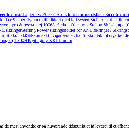
eerflex rustfri agterfæste
Steerflex rustfri motorbrøndsfæste
Steerflex rus
 kikkert
Steiner flyderem til kikkert med kliksystem
Steiner marinekikker
rescyou pro & rescyou ej 100681
Stelton Olielampe
Stelton Skibslampe (
NL sikringer
Sterling Power sikringsholder for ANL sikringer / Sikri
trin
Stikkontakt
Stikkontakt til cigartænder, han
Stikkontakt til cigartænde
Stinger (4-300HK)
Stingray XRIII Junior
af de mest anvendte er på nuværende tidspunkt at få leveret til et afhentn