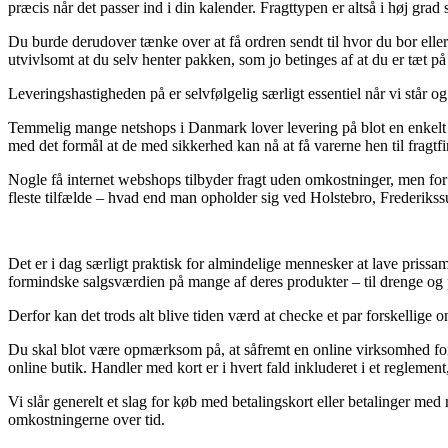
præcis når det passer ind i din kalender. Fragttypen er altså i høj grad
Du burde derudover tænke over at få ordren sendt til hvor du bor eller 
utvivlsomt at du selv henter pakken, som jo betinges af at du er tæt 
Leveringshastigheden på er selvfølgelig særligt essentiel når vi står o
Temmelig mange netshops i Danmark lover levering på blot en enkelt h
med det formål at de med sikkerhed kan nå at få varerne hen til fragt
Nogle få internet webshops tilbyder fragt uden omkostninger, men for
fleste tilfælde – hvad end man opholder sig ved Holstebro, Frederikssu
Det er i dag særligt praktisk for almindelige mennesker at lave prissa
formindske salgsværdien på mange af deres produkter – til drenge og p
Derfor kan det trods alt blive tiden værd at checke et par forskellige o
Du skal blot være opmærksom på, at såfremt en online virksomhed forhan
online butik. Handler med kort er i hvert fald inkluderet i et reglemen
Vi slår generelt et slag for køb med betalingskort eller betalinger me
omkostningerne over tid.