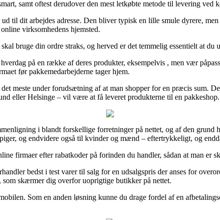
 smart, samt oftest derudover den mest letkøbte metode til levering ved k
ud til dit arbejdes adresse. Den bliver typisk en lille smule dyrere, me
på online virksomhedens hjemsted.
g skal bruge din ordre straks, og herved er det temmelig essentielt at du
verdag på en række af deres produkter, eksempelvis , men vær påpasseli
firmaet før pakkemedarbejderne tager hjem.
 det meste under forudsætning af at man shopper for en præcis sum. Der
nd eller Helsinge – vil være at få leveret produkterne til en pakkeshop.
mmenligning i blandt forskellige forretninger på nettet, og af den grund
iger, og endvidere også til kvinder og mænd – eftertrykkeligt, og endda
nline firmaer efter rabatkoder på forinden du handler, sådan at man er skr
dler bedst i test varer til salg for en udsalgspris der anses for overo
t, som skærmer dig overfor uoprigtige butikker på nettet.
d mobilen. Som en anden løsning kunne du drage fordel af en afbetalingso