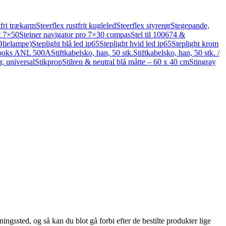
tfri trækarm
Steerflex rustfrit kugleled
Steerflex styrerør
Stegepande,
t 7×50
Steiner navigator pro 7×30 compas
Stel til 100674 &
Olielampe)
Steplight blå led ip65
Steplight hvid led ip65
Steplight krom
ngsboks ANL 500A
Stiftkabelsko, han, 50 stk.
Stiftkabelsko, han, 50 stk. /
r, universal
Stikprop
Stilren & neutral blå måtte – 60 x 40 cm
Stingray
ingssted, og så kan du blot gå forbi efter de bestilte produkter lige