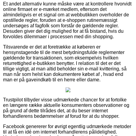
Et andet alternativ kunne måske være at kontrollere hvorvidt
online firmaet er e-mærket medlem, eftersom det
almindeligvis er et signal om at webbutikken overholder de
opstillede regler, foruden at e-shoppen rutinemæssigt
undersøges af fagfolk som forstår de gældende regler.
Desuden giver det dig mulighed for at få bistand, hvis du
forvoldes dilemmaer i processen med din shopping.
Tilsvarende er det at foretrække at køberen er
hensynstagende til de mest betydningsfulde reglementer
gældende for transaktionen, som eksempelvis hvilken
returrettighed e-butikken benytter. I relation til det er det
tillige vigtigt, at man altid beholder sin e-mail kvittering, så
man når som helst kan dokumentere købet af , hvad end
man er på gaveindkøb til en herre eller dame.
Trustpilot tilbyder visse udmærkede chancer for at fortolke
en længere række aktuelle konsumenters observationer og
på grund af dette tilrådes det, at du beser internet
forhandlerens bedømmelser af forud for at du shopper.
Facebook genererer for øvrigt egentlig udmærkede metoder
til at få en idé om internet forhandlerens pålidelighed.