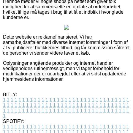
Herinde møder vi nogle shops på nettet som giver folk
mulighed for at sammensætte en omtale af ordreforløbet,
hvilket tillige må tages i brug til at få et indblik i hvor glade
kunderne er.
Dette website er reklamefinansieret. Vi har
samarbejdsaftaler med diverse internet forretninger i form af
at vi publicerer butikkernes tilbud, og får kommission såfremt
de personer vi sender videre laver et køb.
Oplysninger angående produkter og internet handler
vedligeholdes rutinemæssigt, men vi tager forbehold for
modifikationer der er udarbejdet efter at vi sidst opdaterede
hjemmesidens informationer.
BITLY:
1
1
1
1
1
1
1
1
1
1
1
1
1
1
1
1
1
1
1
1
1
1
1
1
1
1
1
1
1
1
1
1
1
1
1
1
1
1
1
1
1
1
1
1
1
1
1
1
1
1
1
1
1
1
1
1
1
1
1
1
1
1
1
1
1
1
1
1
1
1
1
1
1
1
1
1
1
1
1
1
1
1
1
1
1
1
1
1
1
1
1
1
1
1
1
1
1
1
1
1
SPOTIFY:
1
1
1
1
1
1
1
1
1
1
1
1
1
1
1
1
1
1
1
1
1
1
1
1
1
1
1
1
1
1
1
1
1
1
1
1
1
1
1
1
1
1
1
1
1
1
1
1
1
1
1
1
1
1
1
1
1
1
1
1
1
1
1
1
1
1