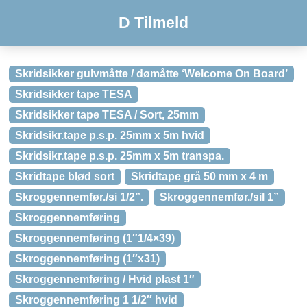
D Tilmeld
Skridsikker gulvmåtte / dømåtte ‘Welcome On Board’
Skridsikker tape TESA
Skridsikker tape TESA / Sort, 25mm
Skridsikr.tape p.s.p. 25mm x 5m hvid
Skridsikr.tape p.s.p. 25mm x 5m transpa.
Skridtape blød sort
Skridtape grå 50 mm x 4 m
Skroggennemfør./si 1/2”.
Skroggennemfør./sil 1”
Skroggennemføring
Skroggennemføring (1″1/4×39)
Skroggennemføring (1″x31)
Skroggennemføring / Hvid plast 1″
Skroggennemføring 1 1/2″ hvid