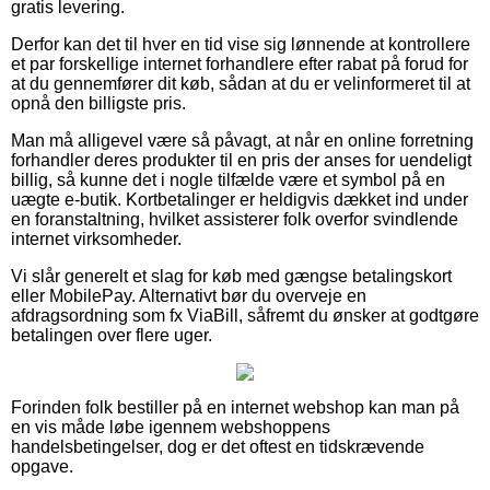
gratis levering.
Derfor kan det til hver en tid vise sig lønnende at kontrollere
et par forskellige internet forhandlere efter rabat på forud for
at du gennemfører dit køb, sådan at du er velinformeret til at
opnå den billigste pris.
Man må alligevel være så påvagt, at når en online forretning
forhandler deres produkter til en pris der anses for uendeligt
billig, så kunne det i nogle tilfælde være et symbol på en
uægte e-butik. Kortbetalinger er heldigvis dækket ind under
en foranstaltning, hvilket assisterer folk overfor svindlende
internet virksomheder.
Vi slår generelt et slag for køb med gængse betalingskort
eller MobilePay. Alternativt bør du overveje en
afdragsordning som fx ViaBill, såfremt du ønsker at godtgøre
betalingen over flere uger.
Forinden folk bestiller på en internet webshop kan man på
en vis måde løbe igennem webshoppens
handelsbetingelser, dog er det oftest en tidskrævende
opgave.