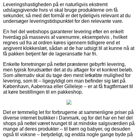
Leveringshastigheden på er naturligvis ekstremt
udslagsgivende hvis vi skal bruge produkterne om få
sekunder, så med det formål er det tydeligvis relevant at du
undersøger leveringstidspunktet for den relevante vare.
En hel del webshops garanterer levering efter en enkelt
hverdag på massevis af varenumre, eksempelvis , hvilket
regnes ud fra at ordren køres igennem tidligere end et
angivent klokkeslæt, sådan at de har udsigt til at kunne nå at
få pakken betjent før de lageransatte har fri.
Enkelte forretninger på nettet præsterer gebyrfri levering,
men typisk forudsætter det at du aftager for et konkret beløb.
Som alternativ skal du tage den mest letkøbte mulighed for
levering, som tit – ligegyldigt om man befinder sig tæt på
København, Aabenraa eller Gilleleje – er at få fragtfirmaet til
at køre bestillingen til en pakkeshop.
Det er temmelig let for forbrugerne at sammenligne priser på
diverse internet butikker i Danmark, og for det har en hel del
shops på nettet været tvunget til at mindske salgsværdien på
mange af deres produkter – til børn og babyer, og desuden
også til voksne – betydeligt, og endda nogle gange byde på