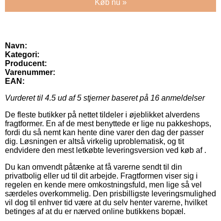
Køb nu »
Navn:
Kategori:
Producent:
Varenummer:
EAN:
Vurderet til
4.5
ud af 5 stjerner baseret på
16
anmeldelser
De fleste butikker på nettet tildeler i øjeblikket alverdens
fragtformer. En af de mest benyttede er lige nu pakkeshops,
fordi du så nemt kan hente dine varer den dag der passer
dig. Løsningen er altså virkelig uproblematisk, og tit
endvidere den mest letkøbte leveringsversion ved køb af .
Du kan omvendt påtænke at få varerne sendt til din
privatbolig eller ud til dit arbejde. Fragtformen viser sig i
regelen en kende mere omkostningsfuld, men lige så vel
særdeles overkommelig. Den prisbilligste leveringsmulighed
vil dog til enhver tid være at du selv henter varerne, hvilket
betinges af at du er nærved online butikkens bopæl.