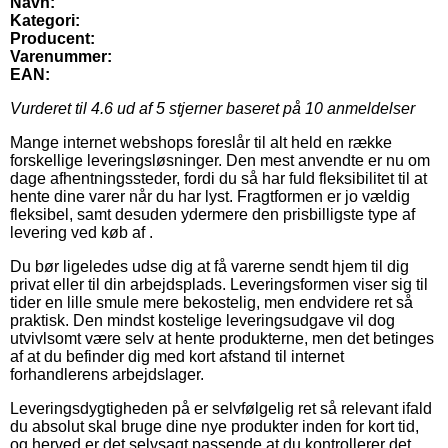
Navn:
Kategori:
Producent:
Varenummer:
EAN:
Vurderet til
4.6
ud af 5 stjerner baseret på
10
anmeldelser
Mange internet webshops foreslår til alt held en række
forskellige leveringsløsninger. Den mest anvendte er nu om
dage afhentningssteder, fordi du så har fuld fleksibilitet til at
hente dine varer når du har lyst. Fragtformen er jo vældig
fleksibel, samt desuden ydermere den prisbilligste type af
levering ved køb af .
Du bør ligeledes udse dig at få varerne sendt hjem til dig
privat eller til din arbejdsplads. Leveringsformen viser sig til
tider en lille smule mere bekostelig, men endvidere ret så
praktisk. Den mindst kostelige leveringsudgave vil dog
utvivlsomt være selv at hente produkterne, men det betinges
af at du befinder dig med kort afstand til internet
forhandlerens arbejdslager.
Leveringsdygtigheden på er selvfølgelig ret så relevant ifald
du absolut skal bruge dine nye produkter inden for kort tid,
og herved er det selvsagt passende at du kontrollerer det