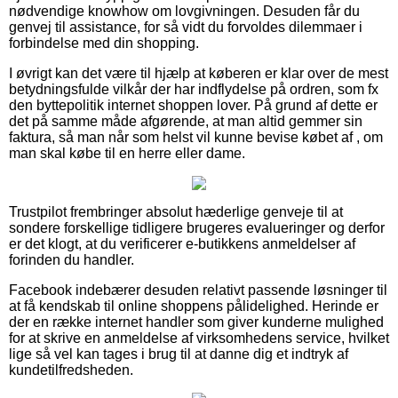
nødvendige knowhow om lovgivningen. Desuden får du
genvej til assistance, for så vidt du forvoldes dilemmaer i
forbindelse med din shopping.
I øvrigt kan det være til hjælp at køberen er klar over de mest
betydningsfulde vilkår der har indflydelse på ordren, som fx
den byttepolitik internet shoppen lover. På grund af dette er
det på samme måde afgørende, at man altid gemmer sin
faktura, så man når som helst vil kunne bevise købet af , om
man skal købe til en herre eller dame.
Trustpilot frembringer absolut hæderlige genveje til at
sondere forskellige tidligere brugeres evalueringer og derfor
er det klogt, at du verificerer e-butikkens anmeldelser af
forinden du handler.
Facebook indebærer desuden relativt passende løsninger til
at få kendskab til online shoppens pålidelighed. Herinde er
der en række internet handler som giver kunderne mulighed
for at skrive en anmeldelse af virksomhedens service, hvilket
lige så vel kan tages i brug til at danne dig et indtryk af
kundetilfredsheden.