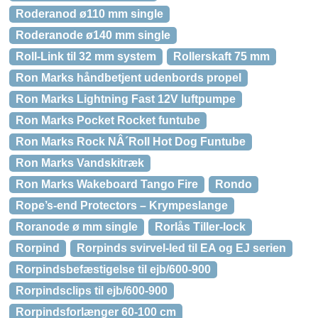
Roderanod ø110 mm single
Roderanode ø140 mm single
Roll-Link til 32 mm system
Rollerskaft 75 mm
Ron Marks håndbetjent udenbords propel
Ron Marks Lightning Fast 12V luftpumpe
Ron Marks Pocket Rocket funtube
Ron Marks Rock NÂ´Roll Hot Dog Funtube
Ron Marks Vandskitræk
Ron Marks Wakeboard Tango Fire
Rondo
Rope’s-end Protectors – Krympeslange
Roranode ø mm single
Rorlås Tiller-lock
Rorpind
Rorpinds svirvel-led til EA og EJ serien
Rorpindsbefæstigelse til ejb/600-900
Rorpindsclips til ejb/600-900
Rorpindsforlænger 60-100 cm