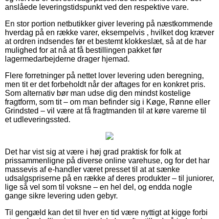
anslåede leveringstidspunkt ved den respektive vare.
En stor portion netbutikker giver levering på næstkommende
hverdag på en række varer, eksempelvis , hvilket dog kræver
at ordren indsendes før et bestemt klokkeslæt, så at de har
mulighed for at nå at få bestillingen pakket før
lagermedarbejderne drager hjemad.
Flere forretninger på nettet lover levering uden beregning,
men tit er det forbeholdt når der aftages for en konkret pris.
Som alternativ bør man udse dig den mindst kostelige
fragtform, som tit – om man befinder sig i Køge, Rønne eller
Grindsted – vil være at få fragtmanden til at køre varerne til
et udleveringssted.
Det har vist sig at være i høj grad praktisk for folk at
prissammenligne på diverse online varehuse, og for det har
massevis af e-handler været presset til at at sænke
udsalgspriserne på en række af deres produkter – til juniorer,
lige så vel som til voksne – en hel del, og endda nogle
gange sikre levering uden gebyr.
Til gengæld kan det til hver en tid være nyttigt at kigge forbi