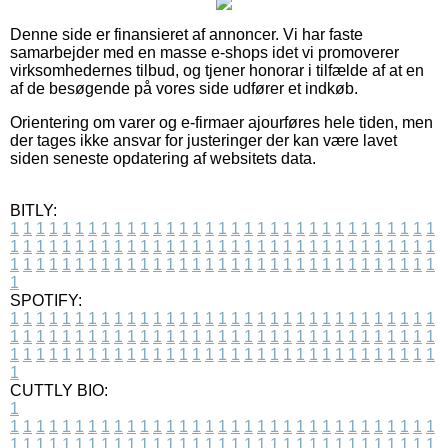
Denne side er finansieret af annoncer. Vi har faste
samarbejder med en masse e-shops idet vi promoverer
virksomhedernes tilbud, og tjener honorar i tilfælde af at en
af de besøgende på vores side udfører et indkøb.
Orientering om varer og e-firmaer ajourføres hele tiden, men
der tages ikke ansvar for justeringer der kan være lavet
siden seneste opdatering af websitets data.
BITLY:
1
1
1
1
1
1
1
1
1
1
1
1
1
1
1
1
1
1
1
1
1
1
1
1
1
1
1
1
1
1
1
1
1
1
1
1
1
1
1
1
1
1
1
1
1
1
1
1
1
1
1
1
1
1
1
1
1
1
1
1
1
1
1
1
1
1
1
1
1
1
1
1
1
1
1
1
1
1
1
1
1
1
1
1
1
1
1
1
1
1
1
1
1
1
1
1
1
1
1
1
SPOTIFY:
1
1
1
1
1
1
1
1
1
1
1
1
1
1
1
1
1
1
1
1
1
1
1
1
1
1
1
1
1
1
1
1
1
1
1
1
1
1
1
1
1
1
1
1
1
1
1
1
1
1
1
1
1
1
1
1
1
1
1
1
1
1
1
1
1
1
1
1
1
1
1
1
1
1
1
1
1
1
1
1
1
1
1
1
1
1
1
1
1
1
1
1
1
1
1
1
1
1
1
1
CUTTLY BIO:
1
1
1
1
1
1
1
1
1
1
1
1
1
1
1
1
1
1
1
1
1
1
1
1
1
1
1
1
1
1
1
1
1
1
1
1
1
1
1
1
1
1
1
1
1
1
1
1
1
1
1
1
1
1
1
1
1
1
1
1
1
1
1
1
1
1
1