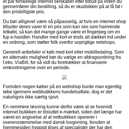
et par forskellige internet selskaber efter tilbud på inden du
gennemfører din bestilling, så du er skudsikker på at få fat i
den prisbilligste pris.
Du bør alligevel være så påpasselig, at hvis en internet shop
tilbyder deres varer til en pris som kan ses som hamrende
letkøbt, så kan det mange gange være et fingerpeg om en
fup e-handler. Handler med kort er trods alt dækket ind under
en ordning, som støtter folk overfor uoprigtige netshops.
Generelt anbefaler vi køb med kort eller mobilbetaling. Som
en alternativ mulighed bør du vælge en afdragsordning fra
f.eks. ViaBill, for så vidt du foretrækker at finansiere
omkostningerne over en periode.
Forinden nogen køber på en webshop burde man egentlig
løbe igennem webbutikkens handelsaftale, dog er det
naturligvis ikke særlig sjovt.
En nemmere løsning kunne derfor være at se hvorvidt
internet butikken er tilsluttet e-mærket, siden det længe har
været en angivelse af at netbutikken opererer i
overensstemmelse med dansk lovgivning, foruden at
hjemmesiden hyppigt tilses af specialister der har den