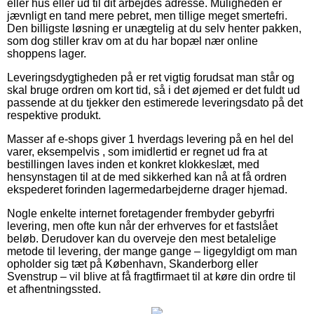
eller hus eller ud til dit arbejdes adresse. Muligheden er
jævnligt en tand mere pebret, men tillige meget smertefri.
Den billigste løsning er unægtelig at du selv henter pakken,
som dog stiller krav om at du har bopæl nær online
shoppens lager.
Leveringsdygtigheden på er ret vigtig forudsat man står og
skal bruge ordren om kort tid, så i det øjemed er det fuldt ud
passende at du tjekker den estimerede leveringsdato på det
respektive produkt.
Masser af e-shops giver 1 hverdags levering på en hel del
varer, eksempelvis , som imidlertid er regnet ud fra at
bestillingen laves inden et konkret klokkeslæt, med
hensynstagen til at de med sikkerhed kan nå at få ordren
ekspederet forinden lagermedarbejderne drager hjemad.
Nogle enkelte internet foretagender frembyder gebyrfri
levering, men ofte kun når der erhverves for et fastslået
beløb. Derudover kan du overveje den mest betalelige
metode til levering, der mange gange – ligegyldigt om man
opholder sig tæt på København, Skanderborg eller
Svenstrup – vil blive at få fragtfirmaet til at køre din ordre til
et afhentningssted.