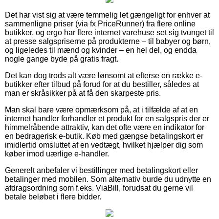
Det har vist sig at være temmelig let gængeligt for enhver at
sammenligne priser (via fx PriceRunner) fra flere online
butikker, og ergo har flere internet varehuse set sig tvunget til
at presse salgspriserne på produkterne – til babyer og børn,
og ligeledes til mænd og kvinder – en hel del, og endda
nogle gange byde på gratis fragt.
Det kan dog trods alt være lønsomt at efterse en række e-
butikker efter tilbud på forud for at du bestiller, således at
man er skråsikker på at få den skarpeste pris.
Man skal bare være opmærksom på, at i tilfælde af at en
internet handler forhandler et produkt for en salgspris der er
himmelråbende attraktiv, kan det ofte være en indikator for
en bedragerisk e-butik. Køb med gængse betalingskort er
imidlertid omsluttet af en vedtægt, hvilket hjælper dig som
køber imod uærlige e-handler.
Generelt anbefaler vi bestillinger med betalingskort eller
betalinger med mobilen. Som alternativ burde du udnytte en
afdragsordning som f.eks. ViaBill, forudsat du gerne vil
betale beløbet i flere bidder.