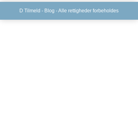
D Tilmeld -
Blog
- Alle rettigheder forbeholdes