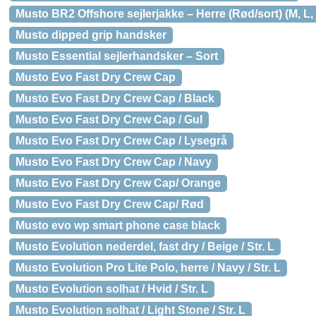
Musto BR2 Offshore sejlerjakke – Herre (Rød/sort) (M, L,
Musto dipped grip handsker
Musto Essential sejlerhandsker – Sort
Musto Evo Fast Dry Crew Cap
Musto Evo Fast Dry Crew Cap / Black
Musto Evo Fast Dry Crew Cap / Gul
Musto Evo Fast Dry Crew Cap / Lysegrå
Musto Evo Fast Dry Crew Cap / Navy
Musto Evo Fast Dry Crew Cap/ Orange
Musto Evo Fast Dry Crew Cap/ Rød
Musto evo wp smart phone case black
Musto Evolution nederdel, fast dry / Beige / Str. L
Musto Evolution Pro Lite Polo, herre / Navy / Str. L
Musto Evolution solhat / Hvid / Str. L
Musto Evolution solhat / Light Stone / Str. L