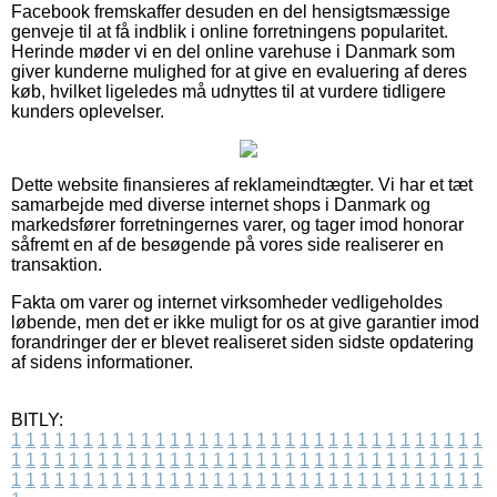
Facebook fremskaffer desuden en del hensigtsmæssige
genveje til at få indblik i online forretningens popularitet.
Herinde møder vi en del online varehuse i Danmark som
giver kunderne mulighed for at give en evaluering af deres
køb, hvilket ligeledes må udnyttes til at vurdere tidligere
kunders oplevelser.
Dette website finansieres af reklameindtægter. Vi har et tæt
samarbejde med diverse internet shops i Danmark og
markedsfører forretningernes varer, og tager imod honorar
såfremt en af de besøgende på vores side realiserer en
transaktion.
Fakta om varer og internet virksomheder vedligeholdes
løbende, men det er ikke muligt for os at give garantier imod
forandringer der er blevet realiseret siden sidste opdatering
af sidens informationer.
BITLY:
1
1
1
1
1
1
1
1
1
1
1
1
1
1
1
1
1
1
1
1
1
1
1
1
1
1
1
1
1
1
1
1
1
1
1
1
1
1
1
1
1
1
1
1
1
1
1
1
1
1
1
1
1
1
1
1
1
1
1
1
1
1
1
1
1
1
1
1
1
1
1
1
1
1
1
1
1
1
1
1
1
1
1
1
1
1
1
1
1
1
1
1
1
1
1
1
1
1
1