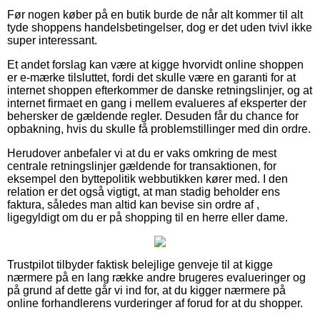
Før nogen køber på en butik burde de når alt kommer til alt
tyde shoppens handelsbetingelser, dog er det uden tvivl ikke
super interessant.
Et andet forslag kan være at kigge hvorvidt online shoppen
er e-mærke tilsluttet, fordi det skulle være en garanti for at
internet shoppen efterkommer de danske retningslinjer, og at
internet firmaet en gang i mellem evalueres af eksperter der
behersker de gældende regler. Desuden får du chance for
opbakning, hvis du skulle få problemstillinger med din ordre.
Herudover anbefaler vi at du er vaks omkring de mest
centrale retningslinjer gældende for transaktionen, for
eksempel den byttepolitik webbutikken kører med. I den
relation er det også vigtigt, at man stadig beholder ens
faktura, således man altid kan bevise sin ordre af ,
ligegyldigt om du er på shopping til en herre eller dame.
Trustpilot tilbyder faktisk belejlige genveje til at kigge
nærmere på en lang række andre brugeres evalueringer og
på grund af dette går vi ind for, at du kigger nærmere på
online forhandlerens vurderinger af forud for at du shopper.