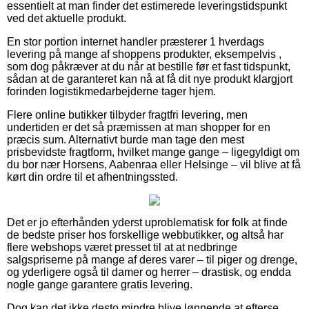
essentielt at man finder det estimerede leveringstidspunkt
ved det aktuelle produkt.
En stor portion internet handler præsterer 1 hverdags
levering på mange af shoppens produkter, eksempelvis ,
som dog påkræver at du når at bestille før et fast tidspunkt,
sådan at de garanteret kan nå at få dit nye produkt klargjort
forinden logistikmedarbejderne tager hjem.
Flere online butikker tilbyder fragtfri levering, men
undertiden er det så præmissen at man shopper for en
præcis sum. Alternativt burde man tage den mest
prisbevidste fragtform, hvilket mange gange – ligegyldigt om
du bor nær Horsens, Aabenraa eller Helsinge – vil blive at få
kørt din ordre til et afhentningssted.
Det er jo efterhånden yderst uproblematisk for folk at finde
de bedste priser hos forskellige webbutikker, og altså har
flere webshops været presset til at at nedbringe
salgspriserne på mange af deres varer – til piger og drenge,
og yderligere også til damer og herrer – drastisk, og endda
nogle gange garantere gratis levering.
Dog kan det ikke desto mindre blive lønnende at efterse