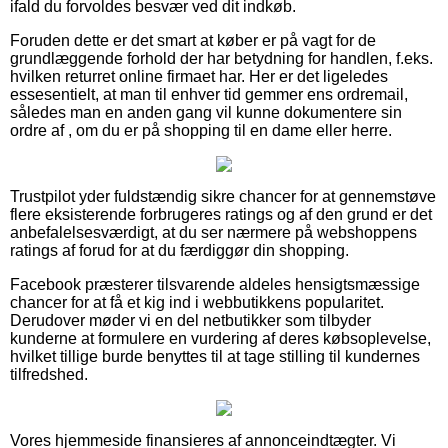
ifald du forvoldes besvær ved dit indkøb.
Foruden dette er det smart at køber er på vagt for de
grundlæggende forhold der har betydning for handlen, f.eks.
hvilken returret online firmaet har. Her er det ligeledes
essesentielt, at man til enhver tid gemmer ens ordremail,
således man en anden gang vil kunne dokumentere sin
ordre af , om du er på shopping til en dame eller herre.
Trustpilot yder fuldstændig sikre chancer for at gennemstøve
flere eksisterende forbrugeres ratings og af den grund er det
anbefalelsesværdigt, at du ser nærmere på webshoppens
ratings af forud for at du færdiggør din shopping.
Facebook præsterer tilsvarende aldeles hensigtsmæssige
chancer for at få et kig ind i webbutikkens popularitet.
Derudover møder vi en del netbutikker som tilbyder
kunderne at formulere en vurdering af deres købsoplevelse,
hvilket tillige burde benyttes til at tage stilling til kundernes
tilfredshed.
Vores hjemmeside finansieres af annonceindtægter. Vi