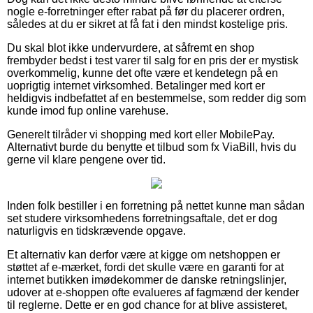
nogle e-forretninger efter rabat på før du placerer ordren,
således at du er sikret at få fat i den mindst kostelige pris.
Du skal blot ikke undervurdere, at såfremt en shop
frembyder bedst i test varer til salg for en pris der er mystisk
overkommelig, kunne det ofte være et kendetegn på en
uoprigtig internet virksomhed. Betalinger med kort er
heldigvis indbefattet af en bestemmelse, som redder dig som
kunde imod fup online varehuse.
Generelt tilråder vi shopping med kort eller MobilePay.
Alternativt burde du benytte et tilbud som fx ViaBill, hvis du
gerne vil klare pengene over tid.
Inden folk bestiller i en forretning på nettet kunne man sådan
set studere virksomhedens forretningsaftale, det er dog
naturligvis en tidskrævende opgave.
Et alternativ kan derfor være at kigge om netshoppen er
støttet af e-mærket, fordi det skulle være en garanti for at
internet butikken imødekommer de danske retningslinjer,
udover at e-shoppen ofte evalueres af fagmænd der kender
til reglerne. Dette er en god chance for at blive assisteret,