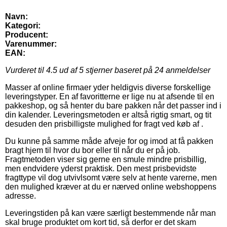
Navn:
Kategori:
Producent:
Varenummer:
EAN:
Vurderet til
4.5
ud af 5 stjerner baseret på
24
anmeldelser
Masser af online firmaer yder heldigvis diverse forskellige
leveringstyper. En af favoritterne er lige nu at afsende til en
pakkeshop, og så henter du bare pakken når det passer ind i
din kalender. Leveringsmetoden er altså rigtig smart, og tit
desuden den prisbilligste mulighed for fragt ved køb af .
Du kunne på samme måde afveje for og imod at få pakken
bragt hjem til hvor du bor eller til når du er på job.
Fragtmetoden viser sig gerne en smule mindre prisbillig,
men endvidere yderst praktisk. Den mest prisbevidste
fragttype vil dog utvivlsomt være selv at hente varerne, men
den mulighed kræver at du er nærved online webshoppens
adresse.
Leveringstiden på kan være særligt bestemmende når man
skal bruge produktet om kort tid, så derfor er det skam