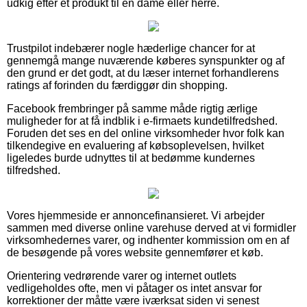
udkig efter et produkt til en dame eller herre.
Trustpilot indebærer nogle hæderlige chancer for at
gennemgå mange nuværende køberes synspunkter og af
den grund er det godt, at du læser internet forhandlerens
ratings af forinden du færdiggør din shopping.
Facebook frembringer på samme måde rigtig ærlige
muligheder for at få indblik i e-firmaets kundetilfredshed.
Foruden det ses en del online virksomheder hvor folk kan
tilkendegive en evaluering af købsoplevelsen, hvilket
ligeledes burde udnyttes til at bedømme kundernes
tilfredshed.
Vores hjemmeside er annoncefinansieret. Vi arbejder
sammen med diverse online varehuse derved at vi formidler
virksomhedernes varer, og indhenter kommission om en af
de besøgende på vores website gennemfører et køb.
Orientering vedrørende varer og internet outlets
vedligeholdes ofte, men vi påtager os intet ansvar for
korrektioner der måtte være iværksat siden vi senest