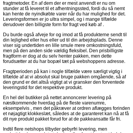
fragtmetoder. En af dem der er mest anvendt er nu om
stunder at få leveret til et afhentningssted, fordi du så nemt
kan hente de nyindkøbte varer når du har mulighed for det.
Leveringsformen er jo ultra simpel, og i mange tilfælde
derudover den billigste form for fragt ved køb af .
Du burde også afveje for og imod at få produkterne sendt til
din lejlighed eller hus eller ud til din arbejdsplads. Denne
viser sig undertiden en lille smule mere omkostningsfuld,
men på den anden side vældig fleksibel. Den prisbilligste
fragtform er dog at du selv henter pakken, men dette
forudsætter at du har bopæl tæt på webshoppens adresse.
Fragtperioden på kan i nogle tilfælde være særligt vigtig i
tilfælde af at vi absolut skal bruge pakken omgående, så af
den grund er det altså vigtigt at vi gransker den forventede
leveringstid for det respektive produkt.
En hel del butikker på nettet annoncerer levering på
næstkommende hverdag på de fleste varenumre,
eksempelvis , men det påkræver at ordren aflægges forinden
et nøjagtigt klokkeslæt, således at de garanteret kan nå at få
dit nye produkt pakket forud for at de pakkeansatte får fri.
Indtil flere netshops tilbyder gebyrfri levering, men