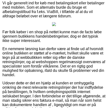
Vi går generelt ind for køb med betalingskort eller betalinger
med mobilen. Som et alternativ burde du bruge et
afbetalingstilbud fra f.eks. ViaBill, i tilfælde af at du vil
afdrage beløbet over et længere tidsrum.
Før folk køber i en shop på nettet kunne man de facto løbe
igennem butikkens handelsbetingelser, dog er det typisk
ikke super interessant.
En nemmere løsning kan derfor være at finde ud af hvorvidt
online butikken er støttet af e-mærket, hvilket skulle være et
tegn på at webbutikken retter sig efter de danske
retningslinjer, og at webshoppen regelmæssigt overværes af
specialister som forstår vilkårene. Det er en rigtig god
mulighed for opbakning, ifald du skulle få problemer ved din
handel.
Udover dette er det en hjælp at kunden er omhyggelig
omkring de mest relevante retningslinjer der har indflydelse
på bestillingen, fx hvilken ombytningspolitik internet
selskabet bruger. I den forbindelse er det tillige afgørende, at
man stadig sikrer ens faktura e-mail, så man når som helst
kan dokumentere handlen af , ligegyldigt om man er på