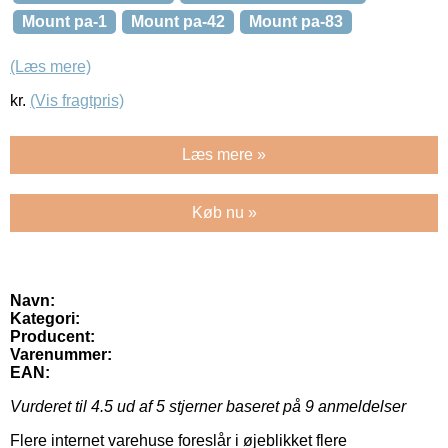
Mount pa-1
Mount pa-42
Mount pa-83
(Læs mere)
kr.
(Vis fragtpris)
Læs mere »
Køb nu »
Navn:
Kategori:
Producent:
Varenummer:
EAN:
Vurderet til
4.5
ud af 5 stjerner baseret på
9
anmeldelser
Flere internet varehuse foreslår i øjeblikket flere