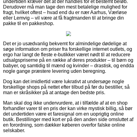
undertiden kræver det at der handles for et bestemt beløb.
Derudover må man tage den mest betalelige mulighed for
fragt, hvilket oftest – hvad end du er nær Aarhus, Værløse
eller Lemvig – vil være at få fragtmanden til at bringe din
pakke til en pakkeshop.
Det er jo usædvanlig bekvemt for almindelige dødelige at
søge information om priser fra forskellige internet outlets, og
ergo har langt de fleste e-butikker været nødt til at reducere
udsalgspriserne på en række af deres produkter – til børn og
babyer, og samtidig til mænd og kvinder – drastisk, og endda
nogle gange præstere levering uden beregning.
Dog kan det imidlertid være lukrativt at undersøge nogle
forskellige shops på nettet efter tilbud på før du bestiller, så
man er skråsikker på at antage den bedste pris.
Man skal dog ikke undervurdere, at i tilfælde af at en shop
forhandler varer til en pris der kan virke mystisk billig, så bør
det undertiden være et faresignal om en uoprigtig online
butik. Bestillinger med kort er på den anden side omsluttet af
en forordning, som dækker køberen overfor falske online
selskaber.