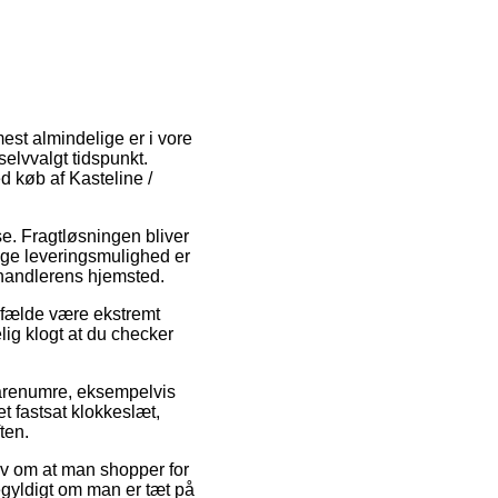
mest almindelige er i vore
elvvalgt tidspunkt.
d køb af Kasteline /
sse. Fragtløsningen bliver
lige leveringsmulighed er
orhandlerens hjemsted.
ilfælde være ekstremt
lig klogt at du checker
 varenumre, eksempelvis
t fastsat klokkeslæt,
ten.
av om at man shopper for
gegyldigt om man er tæt på