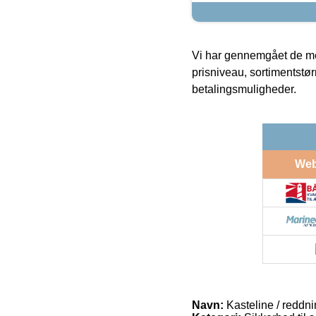
Vi har gennemgået de mes
prisniveau, sortimentstø
betalingsmuligheder.
We
Navn:
Kasteline / reddni