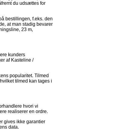
såfremt du udsættes for
å bestillingen, f.eks. den
e, at man stadig bevarer
ningsline, 23 m,
gere kunders
er af Kasteline /
kens popularitet. Tilmed
hvilket tilmed kan tages i
rhandlere hvori vi
re realiserer en ordre.
 gives ikke garantier
ens data.