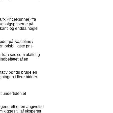
a fx PriceRunner) fra
e udsalgspriserne på
arkant, og endda nogle
oder på Kasteline /
 prisbilligste pris.
m kan ses som ufattelig
indbefattet af en
rnativ bør du bruge en
gningen i flere bidder.
et undertiden et
 generelt er en angivelse
 kigges til af eksperter