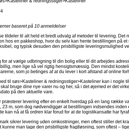
søs>Kasteliner & redningsstiger>Kasteliner
94
jerner baseret på
10
anmeldelser
ildeler til alt held et bredt udvalg af metoder til levering. Det 
en hos en pakkeshop, hvor du selv kan hente bestillingen på et s
ksibel, og typisk desuden den prisbilligste leveringsmulighed ve
g for at vælge udbringning til din bolig eller til dit arbejdes adre
risbillig, men lige så vel rigtig hensigtsmæssig. Den mindst koste
varerne, som jo betinges af at du lever i kort afstand af online f
ed til søs>Kasteliner & redningsstiger>Kasteliner kan i nogle t
 skal bruge dine nye varer nu og her, så i det øjemed er det virke
dato på den aktuelle vare.
ger præsterer levering efter en enkelt hverdag på en lang række
e, 23 m, som dog nødvendiggør at bestillingen indsendes inden e
 kan nå at få ordren klar forud for at de logistikansatte har fyraf
rk sikrer levering uden omkostninger, men oftest stiller det kr
vt kunne man tage den prisbilligste fragtløsning, som oftest – li