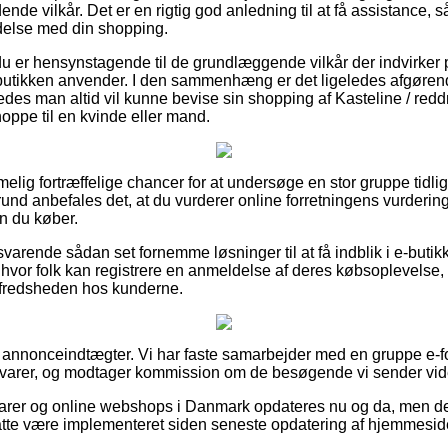
ende vilkår. Det er en rigtig god anledning til at få assistance, 
ndelse med din shopping.
 du er hensynstagende til de grundlæggende vilkår der indvirker p
butikken anvender. I den sammenhæng er det ligeledes afgørend
edes man altid vil kunne bevise sin shopping af Kasteline / redd
ppe til en kvinde eller mand.
elig fortræffelige chancer for at undersøge en stor gruppe tidli
und anbefales det, at du vurderer online forretningens vurdering
n du køber.
varende sådan set fornemme løsninger til at få indblik i e-butik
 hvor folk kan registrere en anmeldelse af deres købsoplevelse, 
i tilfredsheden hos kunderne.
f annonceindtægter. Vi har faste samarbejder med en gruppe e-fo
 varer, og modtager kommission om de besøgende vi sender vide
arer og online webshops i Danmark opdateres nu og da, men der
åtte være implementeret siden seneste opdatering af hjemmesid