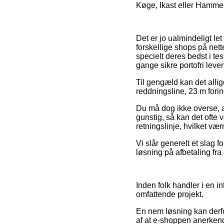
Køge, Ikast eller Hammel 
Det er jo ualmindeligt le
forskellige shops på nett
specielt deres bedst i te
gange sikre portofri lever
Til gengæld kan det alli
reddningsline, 23 m forind
Du må dog ikke overse, a
gunstig, så kan det ofte 
retningslinje, hvilket væ
Vi slår generelt et slag f
løsning på afbetaling fra 
Inden folk handler i en i
omfattende projekt.
En nem løsning kan derfo
af at e-shoppen anerkend