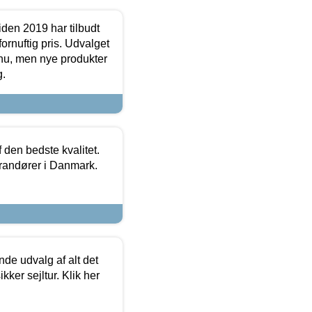
den 2019 har tilbudt
fornuftig pris. Udvalget
u, men nye produkter
g.
den bedste kvalitet.
erandører i Danmark.
de udvalg af alt det
kker sejltur. Klik her