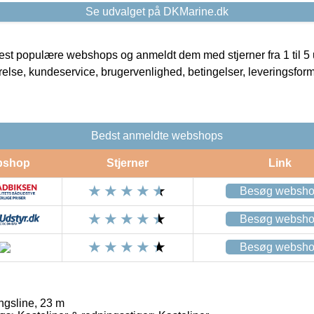
Se udvalget på DKMarine.dk
t populære webshops og anmeldt dem med stjerner fra 1 til 5 ud
rrelse, kundeservice, brugervenlighed, betingelser, leveringsfor
Bedst anmeldte webshops
bshop
Stjerner
Link
Besøg websh
Besøg websh
Besøg websh
ngsline, 23 m