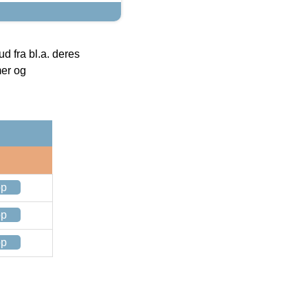
 fra bl.a. deres
mer og
op
op
op