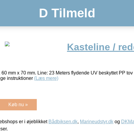
D Tilmeld
Kasteline / re
60 mm x 70 mm. Line: 23 Meters flydende UV beskyttet PP tov (
ige instruktioner
(Læs mere)
Køb nu »
bshops er i øjeblikket
Bådbiksen.dk
,
Marineudstyr.dk
og
DKMar
iser.