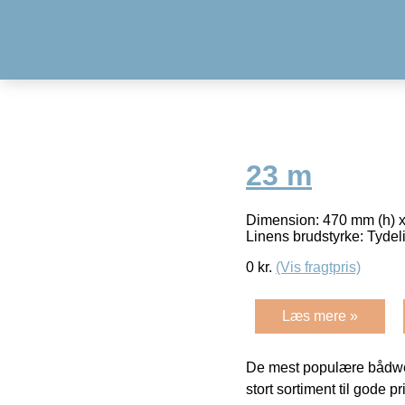
23 m
Dimension: 470 mm (h) x 
Linens brudstyrke: Tydel
0
kr.
(Vis fragtpris)
Læs mere »
De mest populære bådwe
stort sortiment til gode pr