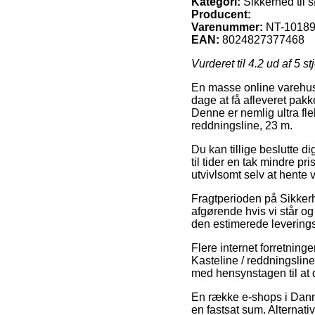
Kategori:
Sikkerhed til 
Producent:
Varenummer:
NT-1018
EAN:
8024827377468
Vurderet til
4.2
ud af 5 st
En masse online varehuse t
dage at få afleveret pakk
Denne er nemlig ultra fle
reddningsline, 23 m.
Du kan tillige beslutte di
til tider en tak mindre p
utvivlsomt selv at hente 
Fragtperioden på Sikkerh
afgørende hvis vi står og
den estimerede leverings
Flere internet forretnin
Kasteline / reddningslin
med hensynstagen til at de
En række e-shops i Danma
en fastsat sum. Alternati