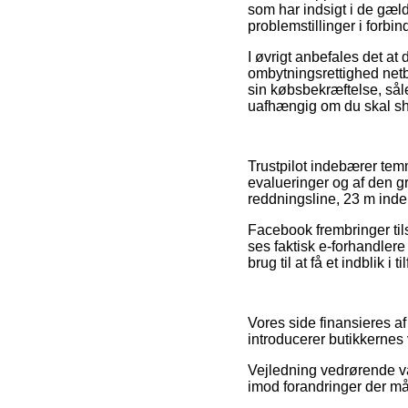
som har indsigt i de gæld
problemstillinger i forbi
I øvrigt anbefales det at
ombytningsrettighed net
sin købsbekræftelse, sål
uafhængig om du skal sho
Trustpilot indebærer temm
evalueringer og af den gr
reddningsline, 23 m inde
Facebook frembringer tils
ses faktisk e-forhandlere
brug til at få et indblik 
Vores side finansieres a
introducerer butikkernes
Vejledning vedrørende v
imod forandringer der m