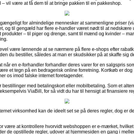
– vil være at få dem til at bringe pakken til en pakkeshop.
t gængeligt for almindelige mennesker at sammenligne priser (vi
et, og til gengæld har flere e-handler været nødt til at nedskær
st produkter – til piger og drenge, samt til mænd og kvinder – m
ing.
gevel være lønnende at se nærmere på flere e-shops efter rabatk
en du bestiller, således at man er skudsikker på at skaffe sig den
t når en e-forhandler forhandler deres varer for en salgspris so
være et tegn på en bedragerisk online forretning. Kortkøb er dog 
rner os imod falske internet foretagender.
or bestillinger med betalingskort eller mobilbetaling. Som et alte
eksempelvis ViaBill, for så vidt du har til hensigt at finansiere re
nternet virksomhed kan de ideelt set se på deres regler, dog er d
r være at kontrollere hvorvidt webshoppen er e-mærket, hvilket
er de opstillede regler, udover at hjemmesiden en gang i mellem