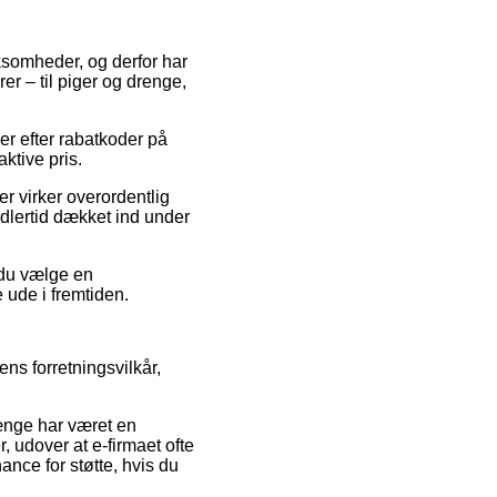
irksomheder, og derfor har
r – til piger og drenge,
er efter rabatkoder på
ktive pris.
r virker overordentlig
dlertid dækket ind under
 du vælge en
e ude i fremtiden.
ns forretningsvilkår,
ænge har været en
 udover at e-firmaet ofte
ance for støtte, hvis du