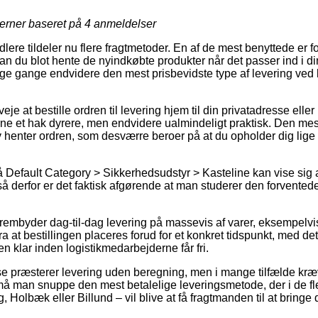
jerner baseret på
4
anmeldelser
lere tildeler nu flere fragtmetoder. En af de mest benyttede er for
kan du blot hente de nyindkøbte produkter når det passer ind i d
ange gange endvidere den mest prisbevidste type af levering ved
eje at bestille ordren til levering hjem til din privatadresse elle
rne et hak dyrere, men endvidere ualmindeligt praktisk. Den mest
v henter ordren, som desværre beroer på at du opholder dig lige
Default Category > Sikkerhedsudstyr > Kasteline kan vise sig a
å derfor er det faktisk afgørende at man studerer den forvented
frembyder dag-til-dag levering på massevis af varer, eksempelvi
ra at bestillingen placeres forud for et konkret tidspunkt, med de
en klar inden logistikmedarbejderne får fri.
e præsterer levering uden beregning, men i mange tilfælde kræve
t må man snuppe den mest betalelige leveringsmetode, der i de fl
 Holbæk eller Billund – vil blive at få fragtmanden til at bringe d