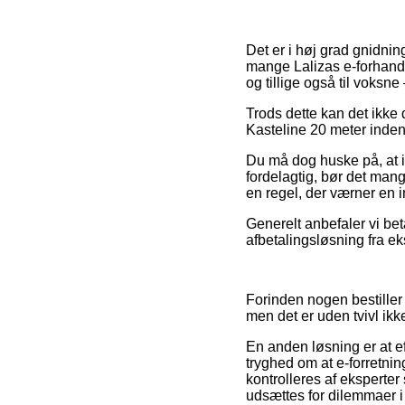
Det er i høj grad gnidning
mange Lalizas e-forhandle
og tillige også til voks
Trods dette kan det ikke
Kasteline 20 meter inden
Du må dog huske på, at if
fordelagtig, bør det man
en regel, der værner en i
Generelt anbefaler vi be
afbetalingsløsning fra ek
Forinden nogen bestiller
men det er uden tvivl ikk
En anden løsning er at e
tryghed om at e-forretnin
kontrolleres af eksperter
udsættes for dilemmaer i