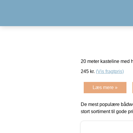
20 meter kasteline med 
245
kr.
(Vis fragtpris)
Læs mere »
De mest populære bådwe
stort sortiment til gode pr