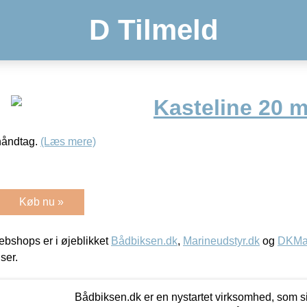
D Tilmeld
Kasteline 20 m
håndtag.
(Læs mere)
Køb nu »
bshops er i øjeblikket
Bådbiksen.dk
,
Marineudstyr.dk
og
DKMar
iser.
Bådbiksen.dk er en nystartet virksomhed, som si