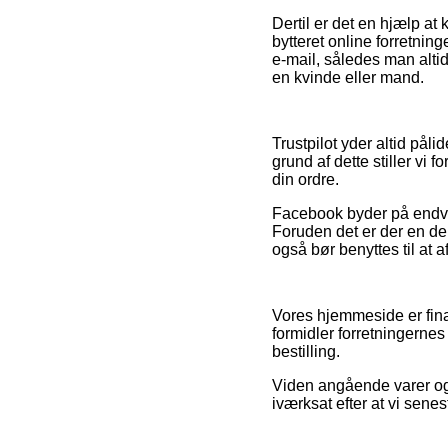
Dertil er det en hjælp a
bytteret online forretnin
e-mail, således man alti
en kvinde eller mand.
Trustpilot yder altid på
grund af dette stiller vi 
din ordre.
Facebook byder på endvide
Foruden det er der en de
også bør benyttes til at a
Vores hjemmeside er finan
formidler forretningernes
bestilling.
Viden angående varer og 
iværksat efter at vi sen