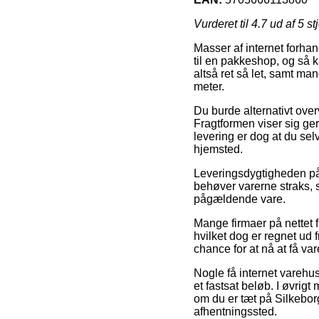
Vurderet til
4.7
ud af 5 st
Masser af internet forhand
til en pakkeshop, og så 
altså ret så let, samt m
meter.
Du burde alternativt overv
Fragtformen viser sig ge
levering er dog at du sel
hjemsted.
Leveringsdygtigheden på 
behøver varerne straks, s
pågældende vare.
Mange firmaer på nettet 
hvilket dog er regnet ud f
chance for at nå at få var
Nogle få internet varehus
et fastsat beløb. I øvrig
om du er tæt på Silkeborg,
afhentningssted.