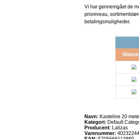
Vi har gennemgået de mes
prisniveau, sortimentstø
betalingsmuligheder.
Websh
Navn:
Kasteline 20 mete
Kategori:
Default Catego
Producent:
Lalizas
Varenummer:
4023224
EAN:
5705666113860