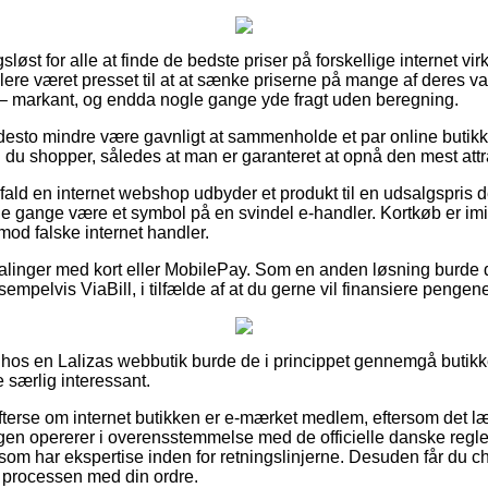
sløst for alle at finde de bedste priser på forskellige internet v
re været presset til at at sænke priserne på mange af deres vare
ne – markant, og endda nogle gange yde fragt uden beregning.
 desto mindre være gavnligt at sammenholde et par online butikk
 du shopper, således at man er garanteret at opnå den mest attra
ald en internet webshop udbyder et produkt til en udsalgspris de
ge gange være et symbol på en svindel e-handler. Kortkøb er imi
mod falske internet handler.
talinger med kort eller MobilePay. Som en anden løsning burde
sempelvis ViaBill, i tilfælde af at du gerne vil finansiere pengen
 hos en Lalizas webbutik burde de i princippet gennemgå butikke
e særlig interessant.
fterse om internet butikken er e-mærket medlem, eftersom det l
gen opererer i overensstemmelse med de officielle danske regler,
 som har ekspertise inden for retningslinjerne. Desuden får du ch
 processen med din ordre.