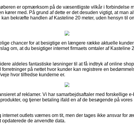
t køberen er opmærksom på de væsentligste vilkår i forbindelse 
gen kører med. På grund af dette er det desuden vigtigt, at man 
d kan bekræfte handlen af Kasteline 20 meter, uden hensyn til o
lidelige chancer for at besigtige en længere række aktuelle kun
forslag om, at du besigtiger internet firmaets omtaler af Kasteline
re aldeles fantastiske løsninger til at få indtryk af online sho
l forretninger på nettet hvor kunder kan registrere en bedømmel
fveje hvor tilfredse kunderne er.
sieret af reklamer. Vi har samarbejdsaftaler med forskellige e-b
 produkter, og tjener betaling ifald en af de besøgende på vores
internet outlets værnes om tit, men der tages ikke ansvar for æn
est opdaterede de anvendte data.