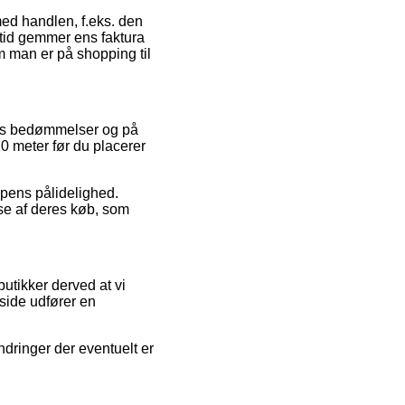
med handlen, f.eks. den
altid gemmer ens faktura
m man er på shopping til
ders bedømmelser og på
 20 meter før du placerer
ppens pålidelighed.
se af deres køb, som
utikker derved at vi
 side udfører en
dringer der eventuelt er