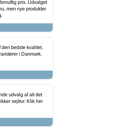
fornuftig pris. Udvalget
u, men nye produkter
g.
den bedste kvalitet.
erandører i Danmark.
de udvalg af alt det
kker sejltur. Klik her