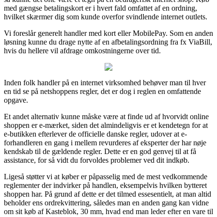
med gængse betalingskort er i hvert fald omfattet af en ordning,
hvilket skærmer dig som kunde overfor svindlende internet outlets.
Vi foreslår generelt handler med kort eller MobilePay. Som en anden
løsning kunne du drage nytte af en afbetalingsordning fra fx ViaBill,
hvis du hellere vil afdrage omkostningerne over tid.
Inden folk handler på en internet virksomhed behøver man til hver
en tid se på netshoppens regler, det er dog i reglen en omfattende
opgave.
Et andet alternativ kunne måske være at finde ud af hvorvidt online
shoppen er e-mærket, siden det almindeligvis er et kendetegn for at
e-butikken efterlever de officielle danske regler, udover at e-
forhandleren en gang i mellem revurderes af eksperter der har nøje
kendskab til de gældende regler. Dette er en god genvej til at få
assistance, for så vidt du forvoldes problemer ved dit indkøb.
Ligeså støtter vi at køber er påpasselig med de mest vedkommende
reglementer der indvirker på handlen, eksempelvis hvilken bytteret
shoppen har. På grund af dette er det tilmed essesentielt, at man altid
beholder ens ordrekvittering, således man en anden gang kan vidne
om sit køb af Kasteblok, 30 mm, hvad end man leder efter en vare til