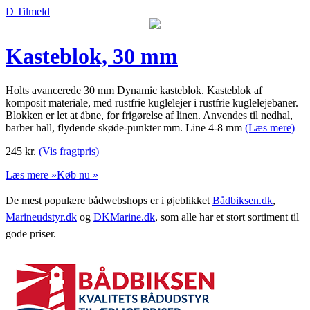
D Tilmeld
Kasteblok, 30 mm
Holts avancerede 30 mm Dynamic kasteblok. Kasteblok af
komposit materiale, med rustfrie kuglelejer i rustfrie kuglelejebaner.
Blokken er let at åbne, for frigørelse af linen. Anvendes til nedhal,
barber hall, flydende skøde-punkter mm. Line 4-8 mm
(Læs mere)
245
kr.
(Vis fragtpris)
Læs mere »
Køb nu »
De mest populære bådwebshops er i øjeblikket
Bådbiksen.dk
,
Marineudstyr.dk
og
DKMarine.dk
, som alle har et stort sortiment til
gode priser.