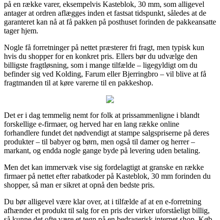
på en række varer, eksempelvis Kasteblok, 30 mm, som alligevel
antager at ordren aflægges inden et fastsat tidspunkt, således at de
garanteret kan nå at få pakken på posthuset forinden de pakkeansatte
tager hjem.
Nogle få forretninger på nettet præsterer fri fragt, men typisk kun
hvis du shopper for en konkret pris. Ellers bør du udvælge den
billigste fragtløsning, som i mange tilfælde – ligegyldigt om du
befinder sig ved Kolding, Farum eller Bjerringbro – vil blive at få
fragtmanden til at køre varerne til en pakkeshop.
Det er i dag temmelig nemt for folk at prissammenligne i blandt
forskellige e-firmaer, og herved har en lang række online
forhandlere fundet det nødvendigt at stampe salgspriserne på deres
produkter – til babyer og børn, men også til damer og herrer –
markant, og endda nogle gange byde på levering uden betaling.
Men det kan immervæk vise sig fordelagtigt at granske en række
firmaer på nettet efter rabatkoder på Kasteblok, 30 mm forinden du
shopper, så man er sikret at opnå den bedste pris.
Du bør alligevel være klar over, at i tilfælde af at en e-forretning
afhænder et produkt til salg for en pris der virker uforståeligt billig,
så kunne det ofte være et tegn på en bedragerisk internet shop. Køb