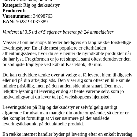
Kategori:
Rig og dæksudstyr
Producent:
Varenummer:
34698763
EAN:
5028191037389
Vurderet til
3.5
ud af 5 stjerner baseret på
24
anmeldelser
Masser af online shops tilbyder heldigvis en lang række forskellige
leveringstyper. En af de mest populære er efterhånden
afhentningssteder, hvor du selv henter de nyindkøbte produkter når
du har lyst. Fragtformen er jo ret simpel, samt oftest derudover den
prisbilligste fragttype ved køb af Kasteblok, 30 mm.
Du kan endvidere tænke over at vælge at få leveret hjem til dig selv
eller ud på din arbejdsplads. Den viser sig som oftest en lille smule
mindre prisbillig, men på den anden side ultra smart. Den mest
letkøbte løsning til levering er dog at hente varerne selv, som jo
nødvendiggør at du lever tæt på webshoppens hjemsted.
Leveringstiden på Rig og dæksudstyr er selvfølgelig særligt
afgørende forudsat man mangler din ordre omgående, så derfor er
det komplet fornuftigt at vi ser nærmere på det anslåede
leveringstidspunkt på det aktuelle produkt.
En række internet handler byder på levering efter en enkelt hverdag