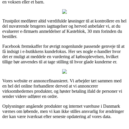
en voksen eller et barn.
Trustpilot medfører altid værdifulde løsninger til at kontrollere en hel
del nuværende brugeres iagttagelser og herved anbefaler vi, at du
evaluerer e-firmaets anmeldelser af Kasteblok, 30 mm forinden du
bestiller.
Facebook fremskaffer for øvrigt nogenlunde passende genveje til at
få indsigt i e-butikkens kundefokus. Her ses nogle e-handler hvor
det er muligt at meddele en vurdering af købsoplevelsen, hvilket
tillige bør anvendes til at tage stilling til hvor glade kunderne er.
Vores website er annoncefinansieret. Vi arbejder tæt sammen med
en hel del online forhandlere derved at vi annoncerer
virksomhedernes produkter, og høster betaling ifald de personer vi
sender videre udfører en ordre.
Oplysninger angående produkter og internet varehuse i Danmark
værnes om løbende, men vi kan ikke stilles ansvarlig for ændringer
der kan være iværksat efter seneste opdatering af vores data.