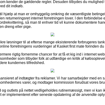
er som kender de gældende regler. Desuden tilbydes du mulighed 
ved dit indkøb.
il hjælp at man er omhyggelig omkring de væsentligste betingel
 returneringsret internet forretningen lover. I den forbindelse er 
ordrekvittering, så man til enhver tid vil kunne dokumentere hand
en dreng eller pige.
 sikre løsninger til at efterse mange eksisterende forbrugeres tan
line forretningens vurderinger af Kasket first mate forinden du
rmere rigtig fornemme chancer for at få et kig ind i internet we
ksomheder som tilbyder folk at udfærdige en kritik af købsople
rdere kundernes tilfredshed.
nsieret af indtægter fra reklamer. Vi har samarbejder med en sa
ksomhedernes varer, og modtager kommission forudsat vores brug
d og outlets på nettet vedligeholdes rutinemæssigt, men vi kan 
lt er implementeret efter seneste opdatering af de anvendte oply