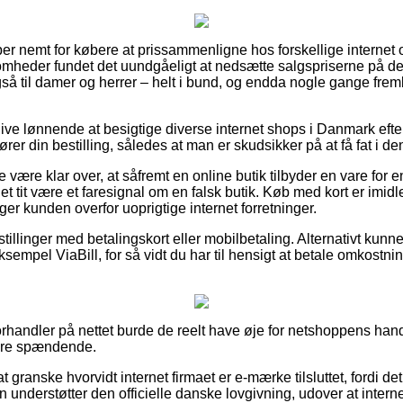
er nemt for købere at prissammenligne hos forskellige internet 
omheder fundet det uundgåeligt at nedsætte salgspriserne på der
gså til damer og herrer – helt i bund, og endda nogle gange fre
blive lønnende at besigtige diverse internet shops i Danmark eft
rer din bestilling, således at man er skudsikker på at få fat i de
være klar over, at såfremt en online butik tilbyder en vare for en
t tit være et faresignal om en falsk butik. Køb med kort er imidle
er kunden overfor uoprigtige internet forretninger.
stillinger med betalingskort eller mobilbetaling. Alternativt kunne
 eksempel ViaBill, for så vidt du har til hensigt at betale omkost
forhandler på nettet burde de reelt have øje for netshoppens han
dere spændende.
t granske hvorvidt internet firmaet er e-mærke tilsluttet, fordi d
n understøtter den officielle danske lovgivning, udover at interne