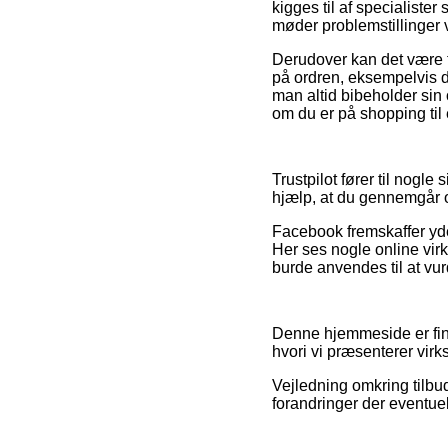
kigges til af specialist
møder problemstillinger 
Derudover kan det være t
på ordren, eksempelvis den
man altid bibeholder sin 
om du er på shopping til 
Trustpilot fører til nogle
hjælp, at du gennemgår on
Facebook fremskaffer yde
Her ses nogle online vir
burde anvendes til at vu
Denne hjemmeside er fina
hvori vi præsenterer vir
Vejledning omkring tilbu
forandringer der eventue