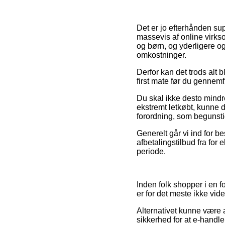
Det er jo efterhånden sup
massevis af online virks
og børn, og yderligere o
omkostninger.
Derfor kan det trods alt 
first mate før du gennemfø
Du skal ikke desto mindre 
ekstremt letkøbt, kunne de
forordning, som begunstig
Generelt går vi ind for be
afbetalingstilbud fra for
periode.
Inden folk shopper i en 
er for det meste ikke vi
Alternativet kunne være a
sikkerhed for at e-handle