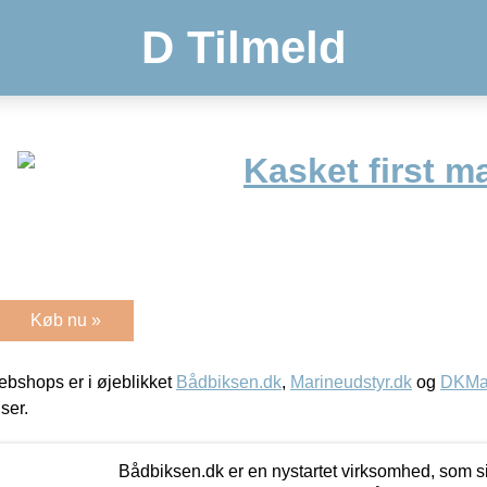
D Tilmeld
Kasket first m
Køb nu »
bshops er i øjeblikket
Bådbiksen.dk
,
Marineudstyr.dk
og
DKMar
iser.
Bådbiksen.dk er en nystartet virksomhed, som si