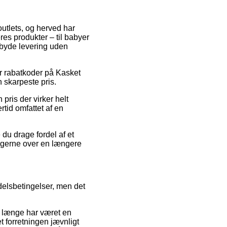
outlets, og herved har
es produkter – til babyer
mbyde levering uden
er rabatkoder på Kasket
n skarpeste pris.
 pris der virker helt
rtid omfattet af en
 du drage fordel af et
ningerne over en længere
delsbetingelser, men det
et længe har været en
t forretningen jævnligt