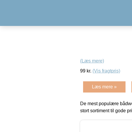
(Læs mere)
99
kr.
(Vis fragtpris)
Læs mere »
De mest populære bådwe
stort sortiment til gode pr