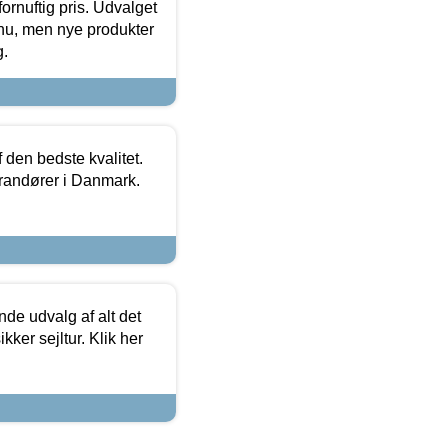
fornuftig pris. Udvalget
u, men nye produkter
g.
den bedste kvalitet.
erandører i Danmark.
de udvalg af alt det
kker sejltur. Klik her