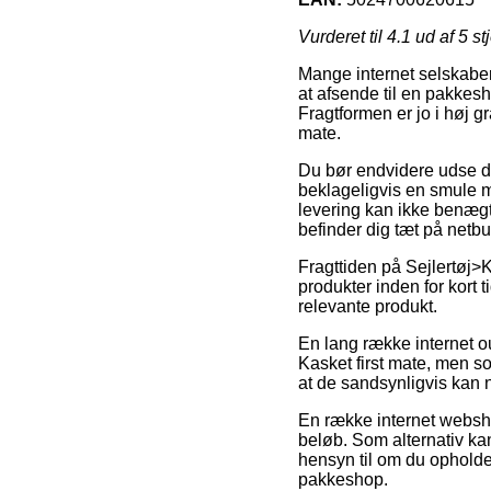
Vurderet til
4.1
ud af 5 st
Mange internet selskaber 
at afsende til en pakkesh
Fragtformen er jo i høj g
mate.
Du bør endvidere udse dig
beklageligvis en smule mi
levering kan ikke benægt
befinder dig tæt på netb
Fragttiden på Sejlertøj>
produkter inden for kort t
relevante produkt.
En lang række internet o
Kasket first mate, men so
at de sandsynligvis kan nå
En række internet webshop
beløb. Som alternativ kan
hensyn til om du opholder 
pakkeshop.