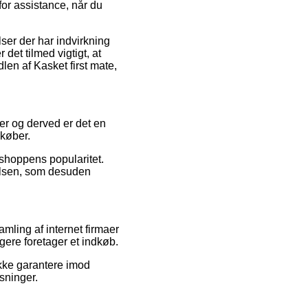
for assistance, når du
ser der har indvirkning
det tilmed vigtigt, at
len af Kasket first mate,
ker og derved er det en
 køber.
bshoppens popularitet.
velsen, som desuden
mling af internet firmaer
ere foretager et indkøb.
ikke garantere imod
sninger.