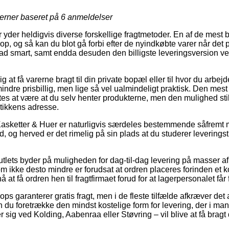
jerner baseret på
6
anmeldelser
yder heldigvis diverse forskellige fragtmetoder. En af de mest 
op, og så kan du blot gå forbi efter de nyindkøbte varer når det 
rad smart, samt endda desuden den billigste leveringsversion ved
 at få varerne bragt til din private bopæl eller til hvor du arbej
ndre prisbillig, men lige så vel ualmindeligt praktisk. Den mest 
es at være at du selv henter produkterne, men den mulighed still
utikkens adresse.
Kasketter & Huer er naturligvis særdeles bestemmende såfremt 
id, og herved er det rimelig på sin plads at du studerer leveringst
utlets byder på muligheden for dag-til-dag levering på masser a
m ikke desto mindre er forudsat at ordren placeres forinden et k
 at få ordren hen til fragtfirmaet forud for at lagerpersonalet får f
s garanterer gratis fragt, men i de fleste tilfælde afkræver det a
 du foretrække den mindst kostelige form for levering, der i ma
sig ved Kolding, Aabenraa eller Støvring – vil blive at få bragt d