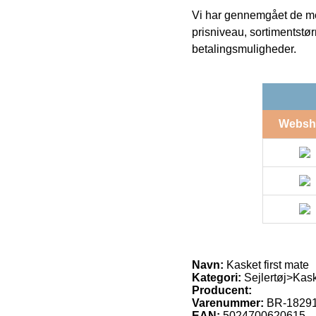
Vi har gennemgået de mes
prisniveau, sortimentstø
betalingsmuligheder.
Websh
Navn:
Kasket first mate
Kategori:
Sejlertøj>Kask
Producent:
Varenummer:
BR-1829
EAN:
5024700620615