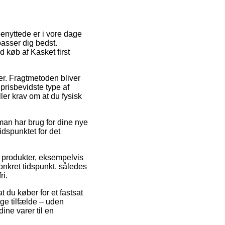
benyttede er i vore dage
passer dig bedst.
 køb af Kasket first
der. Fragtmetoden bliver
prisbevidste type af
er krav om at du fysisk
man har brug for dine nye
idspunktet for det
f produkter, eksempelvis
onkret tidspunkt, således
ri.
t du køber for et fastsat
nge tilfælde – uden
ine varer til en