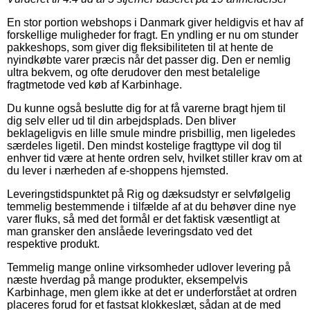
En stor portion webshops i Danmark giver heldigvis et hav af
forskellige muligheder for fragt. En yndling er nu om stunder
pakkeshops, som giver dig fleksibiliteten til at hente de
nyindkøbte varer præcis når det passer dig. Den er nemlig
ultra bekvem, og ofte derudover den mest betalelige
fragtmetode ved køb af Karbinhage.
Du kunne også beslutte dig for at få varerne bragt hjem til
dig selv eller ud til din arbejdsplads. Den bliver
beklageligvis en lille smule mindre prisbillig, men ligeledes
særdeles ligetil. Den mindst kostelige fragttype vil dog til
enhver tid være at hente ordren selv, hvilket stiller krav om at
du lever i nærheden af e-shoppens hjemsted.
Leveringstidspunktet på Rig og dæksudstyr er selvfølgelig
temmelig bestemmende i tilfælde af at du behøver dine nye
varer fluks, så med det formål er det faktisk væsentligt at
man gransker den anslåede leveringsdato ved det
respektive produkt.
Temmelig mange online virksomheder udlover levering på
næste hverdag på mange produkter, eksempelvis
Karbinhage, men glem ikke at det er underforstået at ordren
placeres forud for et fastsat klokkeslæt, sådan at de med