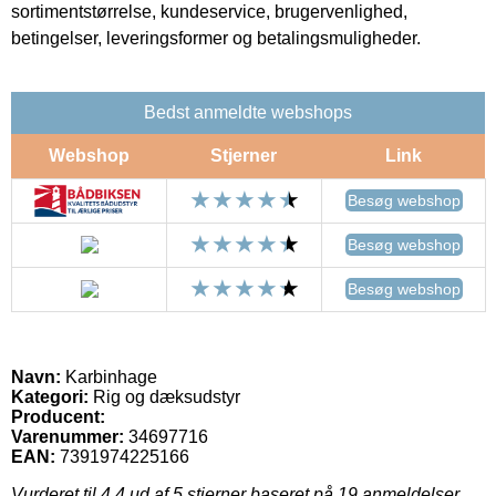
sortimentstørrelse, kundeservice, brugervenlighed,
betingelser, leveringsformer og betalingsmuligheder.
Bedst anmeldte webshops
Webshop
Stjerner
Link
Besøg webshop
Besøg webshop
Besøg webshop
Navn:
Karbinhage
Kategori:
Rig og dæksudstyr
Producent:
Varenummer:
34697716
EAN:
7391974225166
Vurderet til
4.4
ud af 5 stjerner baseret på
19
anmeldelser