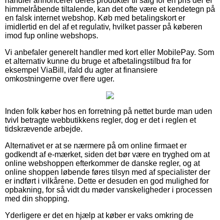
handler annoncerer deres produkter til salg for en pris der er
himmelråbende tiltalende, kan det ofte være et kendetegn på
en falsk internet webshop. Køb med betalingskort er
imidlertid en del af et regulativ, hvilket passer på køberen
imod fup online webshops.
Vi anbefaler generelt handler med kort eller MobilePay. Som
et alternativ kunne du bruge et afbetalingstilbud fra for
eksempel ViaBill, ifald du agter at finansiere
omkostningerne over flere uger.
Inden folk køber hos en forretning på nettet burde man uden
tvivl betragte webbutikkens regler, dog er det i reglen et
tidskrævende arbejde.
Alternativet er at se nærmere på om online firmaet er
godkendt af e-mærket, siden det bør være en tryghed om at
online webshoppen efterkommer de danske regler, og at
online shoppen løbende føres tilsyn med af specialister der
er indført i vilkårene. Dette er desuden en god mulighed for
opbakning, for så vidt du møder vanskeligheder i processen
med din shopping.
Yderligere er det en hjælp at køber er vaks omkring de