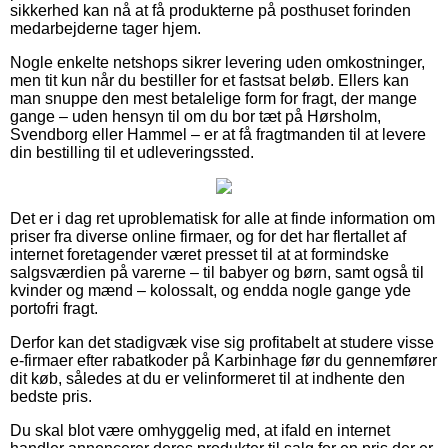
sikkerhed kan nå at få produkterne på posthuset forinden
medarbejderne tager hjem.
Nogle enkelte netshops sikrer levering uden omkostninger,
men tit kun når du bestiller for et fastsat beløb. Ellers kan
man snuppe den mest betalelige form for fragt, der mange
gange – uden hensyn til om du bor tæt på Hørsholm,
Svendborg eller Hammel – er at få fragtmanden til at levere
din bestilling til et udleveringssted.
Det er i dag ret uproblematisk for alle at finde information om
priser fra diverse online firmaer, og for det har flertallet af
internet foretagender været presset til at at formindske
salgsværdien på varerne – til babyer og børn, samt også til
kvinder og mænd – kolossalt, og endda nogle gange yde
portofri fragt.
Derfor kan det stadigvæk vise sig profitabelt at studere visse
e-firmaer efter rabatkoder på Karbinhage før du gennemfører
dit køb, således at du er velinformeret til at indhente den
bedste pris.
Du skal blot være omhyggelig med, at ifald en internet