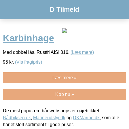
D Tilmeld
Karbinhage
Med dobbel lås. Rustfri AISI 316.
(Læs mere)
95
kr.
(Vis fragtpris)
Læs mere »
Køb nu »
De mest populære bådwebshops er i øjeblikket
Bådbiksen.dk
,
Marineudstyr.dk
og
DKMarine.dk
, som alle
har et stort sortiment til gode priser.