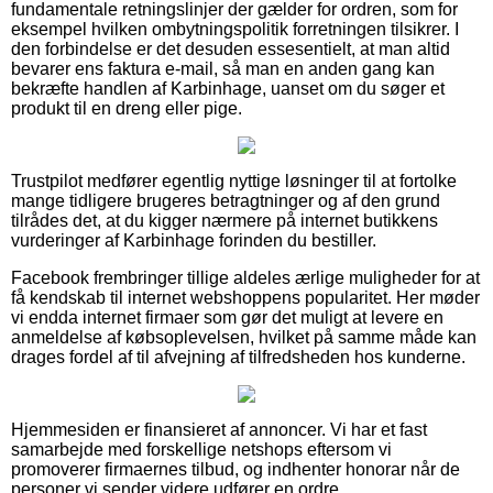
fundamentale retningslinjer der gælder for ordren, som for
eksempel hvilken ombytningspolitik forretningen tilsikrer. I
den forbindelse er det desuden essesentielt, at man altid
bevarer ens faktura e-mail, så man en anden gang kan
bekræfte handlen af Karbinhage, uanset om du søger et
produkt til en dreng eller pige.
Trustpilot medfører egentlig nyttige løsninger til at fortolke
mange tidligere brugeres betragtninger og af den grund
tilrådes det, at du kigger nærmere på internet butikkens
vurderinger af Karbinhage forinden du bestiller.
Facebook frembringer tillige aldeles ærlige muligheder for at
få kendskab til internet webshoppens popularitet. Her møder
vi endda internet firmaer som gør det muligt at levere en
anmeldelse af købsoplevelsen, hvilket på samme måde kan
drages fordel af til afvejning af tilfredsheden hos kunderne.
Hjemmesiden er finansieret af annoncer. Vi har et fast
samarbejde med forskellige netshops eftersom vi
promoverer firmaernes tilbud, og indhenter honorar når de
personer vi sender videre udfører en ordre.