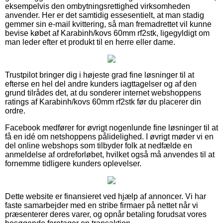
eksempelvis den ombytningsrettighed virksomheden
anvender. Her er det samtidig essesentielt, at man stadig
gemmer sin e-mail kvittering, så man fremadrettet vil kunne
bevise købet af Karabinh/kovs 60mm rf2stk, ligegyldigt om
man leder efter et produkt til en herre eller dame.
Trustpilot bringer dig i højeste grad fine løsninger til at
efterse en hel del andre kunders iagttagelser og af den
grund tilrådes det, at du sonderer internet webshoppens
ratings af Karabinh/kovs 60mm rf2stk før du placerer din
ordre.
Facebook medfører for øvrigt nogenlunde fine løsninger til at
få en idé om netshoppens pålidelighed. I øvrigt møder vi en
del online webshops som tilbyder folk at nedfælde en
anmeldelse af ordreforløbet, hvilket også må anvendes til at
fornemme tidligere kunders oplevelser.
Dette website er finansieret ved hjælp af annoncer. Vi har
faste samarbejder med en stribe firmaer på nettet når vi
præsenterer deres varer, og opnår betaling forudsat vores