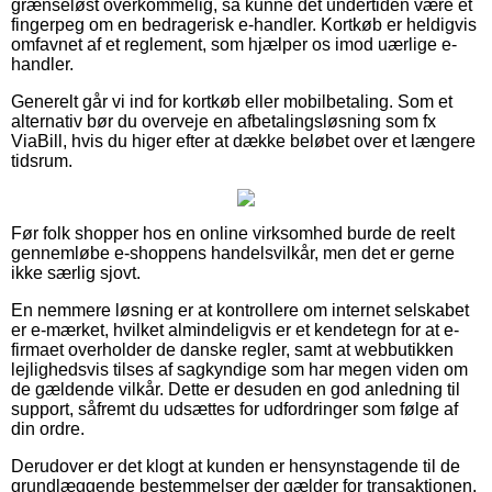
grænseløst overkommelig, så kunne det undertiden være et
fingerpeg om en bedragerisk e-handler. Kortkøb er heldigvis
omfavnet af et reglement, som hjælper os imod uærlige e-
handler.
Generelt går vi ind for kortkøb eller mobilbetaling. Som et
alternativ bør du overveje en afbetalingsløsning som fx
ViaBill, hvis du higer efter at dække beløbet over et længere
tidsrum.
Før folk shopper hos en online virksomhed burde de reelt
gennemløbe e-shoppens handelsvilkår, men det er gerne
ikke særlig sjovt.
En nemmere løsning er at kontrollere om internet selskabet
er e-mærket, hvilket almindeligvis er et kendetegn for at e-
firmaet overholder de danske regler, samt at webbutikken
lejlighedsvis tilses af sagkyndige som har megen viden om
de gældende vilkår. Dette er desuden en god anledning til
support, såfremt du udsættes for udfordringer som følge af
din ordre.
Derudover er det klogt at kunden er hensynstagende til de
grundlæggende bestemmelser der gælder for transaktionen,