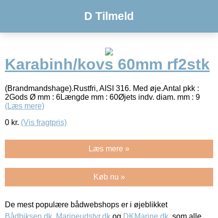
D Tilmeld
Karabinh/kovs 60mm rf2stk
(Brandmandshage).Rustfri, AISI 316. Med øje.Antal pkk :
2Gods Ø mm : 6Længde mm : 60Øjets indv. diam. mm : 9
(Læs mere)
0
kr.
(Vis fragtpris)
Læs mere »
Køb nu »
De mest populære bådwebshops er i øjeblikket
Bådbiksen.dk
,
Marineudstyr.dk
og
DKMarine.dk
, som alle