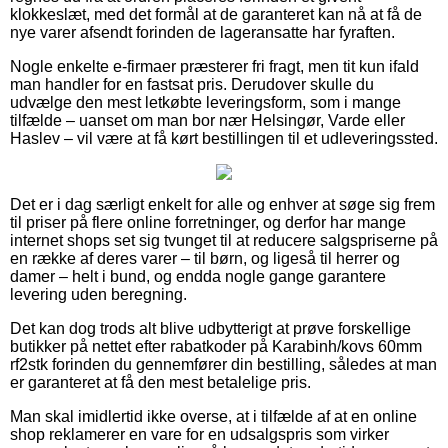
klokkeslæt, med det formål at de garanteret kan nå at få de
nye varer afsendt forinden de lageransatte har fyraften.
Nogle enkelte e-firmaer præsterer fri fragt, men tit kun ifald
man handler for en fastsat pris. Derudover skulle du
udvælge den mest letkøbte leveringsform, som i mange
tilfælde – uanset om man bor nær Helsingør, Varde eller
Haslev – vil være at få kørt bestillingen til et udleveringssted.
Det er i dag særligt enkelt for alle og enhver at søge sig frem
til priser på flere online forretninger, og derfor har mange
internet shops set sig tvunget til at reducere salgspriserne på
en række af deres varer – til børn, og ligeså til herrer og
damer – helt i bund, og endda nogle gange garantere
levering uden beregning.
Det kan dog trods alt blive udbytterigt at prøve forskellige
butikker på nettet efter rabatkoder på Karabinh/kovs 60mm
rf2stk forinden du gennemfører din bestilling, således at man
er garanteret at få den mest betalelige pris.
Man skal imidlertid ikke overse, at i tilfælde af at en online
shop reklamerer en vare for en udsalgspris som virker