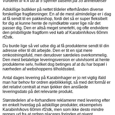
Vurderet til
4.4
ud af 5 stjerner baseret på
35
anmeldelser
Adskillige butikker på nettet tildeler efterhånden diverse
forskellige fragtløsninger. En af de mest almindelige er i dag
at få sendt til en pakkeshop, fordi det så er super fleksibelt
for dig at kunne hente de nyindkøbte varer lige når det
passer dig. Den er altså meget smertefri, og ofte endvidere
den prisbilligste fragtform ved køb af Karabinh/kovs 60mm
rf2stk.
Du burde lige så vel udse dig at få produkterne sendt til din
adresse eller til dit arbejde. Den er tit en sjat mere
omkostningsfuld, men derudover særdeles overkommelig.
Den mest betalelige leveringsversion er utvivlsomt at hente
produkterne selv, hvilket dog betinges af at du har bopæl i
nærheden af webshoppens tilholdssted.
Antal dages levering på Karabinhager er jo ret vigtig ifald
man har behov for ordren øjeblikkeligt, så med det formål er
det relativt centralt at man tjekker den anslåede
leveringsdato på det relevante produkt.
Størstedelen af e-forhandlere reklamerer med levering efter
en enkelt hverdag på adskillige produkter, eksempelvis
Karabinh/kovs 60mm rf2stk, men som ikke desto mindre
regnes ud fra at ordren placeres forinden et givent