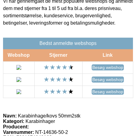
Vi har gennemgået de mest populære webshops og anmeldt
dem med stjerner fra 1 til 5 ud fra bl.a. deres prisniveau,
sortimentstørrelse, kundeservice, brugervenlighed,
betingelser, leveringsformer og betalingsmuligheder.
Bedst anmeldte webshops
Webshop
Stjerner
Link
Besøg webshop
Besøg webshop
Besøg webshop
Navn:
Karabinhage/kovs 50mm2stk
Kategori:
Karabinhager
Producent:
Varenummer:
NT-14636-50-2