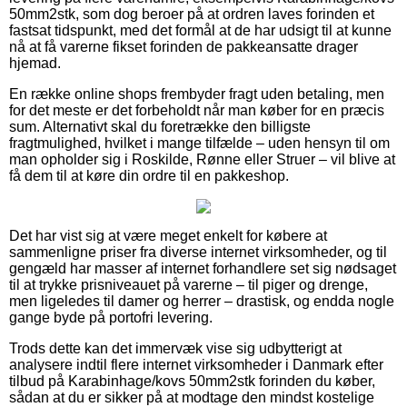
50mm2stk, som dog beroer på at ordren laves forinden et
fastsat tidspunkt, med det formål at de har udsigt til at kunne
nå at få varerne fikset forinden de pakkeansatte drager
hjemad.
En række online shops frembyder fragt uden betaling, men
for det meste er det forbeholdt når man køber for en præcis
sum. Alternativt skal du foretrække den billigste
fragtmulighed, hvilket i mange tilfælde – uden hensyn til om
man opholder sig i Roskilde, Rønne eller Struer – vil blive at
få dem til at køre din ordre til en pakkeshop.
Det har vist sig at være meget enkelt for købere at
sammenligne priser fra diverse internet virksomheder, og til
gengæld har masser af internet forhandlere set sig nødsaget
til at trykke prisniveauet på varerne – til piger og drenge,
men ligeledes til damer og herrer – drastisk, og endda nogle
gange byde på portofri levering.
Trods dette kan det immervæk vise sig udbytterigt at
analysere indtil flere internet virksomheder i Danmark efter
tilbud på Karabinhage/kovs 50mm2stk forinden du køber,
sådan at du er sikker på at modtage den mindst kostelige