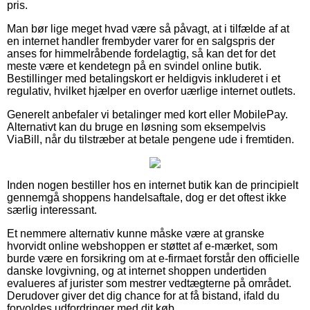
pris.
Man bør lige meget hvad være så påvagt, at i tilfælde af at
en internet handler frembyder varer for en salgspris der
anses for himmelråbende fordelagtig, så kan det for det
meste være et kendetegn på en svindel online butik.
Bestillinger med betalingskort er heldigvis inkluderet i et
regulativ, hvilket hjælper en overfor uærlige internet outlets.
Generelt anbefaler vi betalinger med kort eller MobilePay.
Alternativt kan du bruge en løsning som eksempelvis
ViaBill, når du tilstræber at betale pengene ude i fremtiden.
Inden nogen bestiller hos en internet butik kan de principielt
gennemgå shoppens handelsaftale, dog er det oftest ikke
særlig interessant.
Et nemmere alternativ kunne måske være at granske
hvorvidt online webshoppen er støttet af e-mærket, som
burde være en forsikring om at e-firmaet forstår den officielle
danske lovgivning, og at internet shoppen undertiden
evalueres af jurister som mestrer vedtægterne på området.
Derudover giver det dig chance for at få bistand, ifald du
forvoldes udfordringer med dit køb.