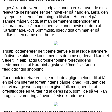
Ligeså kan det være til hjælp at kunden er klar over de mest
relevante bestemmelser der indvirker på handlen, f.eks. den
byttepolitik internet forretningen tilsikrer. Her er det på
samme måde vigtigt, at man permanent bibeholder ens
faktura e-mail, så man senere vil kunne bevise ordren af
Karabinhage/kovs 50mm2stk, ligegyldigt om man er på
indkøb til en dame eller herre.
Trustpilot genererer helt pæne genveje til at kigge nærmere
på diverse aktuelle konsumenters domme og derved kan det
være til hjælp, at du udforsker online forretningens
bedømmelser af Karabinhage/kovs 50mm2stk før du
færdiggør din shopping.
Facebook indebærer tillige ret fordelagtige metoder til at få
en idé om internet forretningens pålidelighed. Foruden det
ser vi mange webshops som giver folk mulighed for at
offentliggøre en vurdering af deres køb, som lige så vel kan
bruges til vurdering af hvor tilfredse kunderne er.