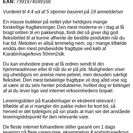
EAN:
7391974049168
Vurderet til
4.4
ud af 5 stjerner baseret på
19
anmeldelser
En masse butikker på nettet yder heldigvis mange
forskellige fragtløsninger. Den mest moderne er i dag at få
bragt ordren til en pakkeshop, fordi det så giver dig god
fleksibilitet til at kunne afhente de bestilte produkter når du
har tid. Metoden er altså temmelig nem, og i mange tilfælde
endda den mest prisbevidste fragttype ved køb af
Karabinhage/kovs 50mm2stk.
Du kan endvidere prøve at få ordren sendt til din
hjemmeadresse eller til når du er på job. Muligheden viser
sig uheldigvis en anelse mere pebret, men desuden særligt
fleksibel. Den mest betalelige fragttype vil dog altid vise sig
at være at du selv henter produkterne, hvilket dog er betinget
af at du lever lige ved internet virksomhedens bopæl.
Leveringstiden på Karabinhager er ekstremt relevant i
tilfælde af at vi mangler din pakke inden for kort tid, så
herved er det tydeligvis på sin plads at man ser det anslåede
leveringstidspunkt for den relevante vare.
De fleste internet forhandlere stiller garanti om 1 dags
levering på flere varenumre, eksempelvis Karabinhage/kovs