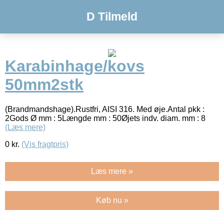
D Tilmeld
Karabinhage/kovs
50mm2stk
(Brandmandshage).Rustfri, AISI 316. Med øje.Antal pkk :
2Gods Ø mm : 5Længde mm : 50Øjets indv. diam. mm : 8
(Læs mere)
0
kr.
(Vis fragtpris)
Læs mere »
Køb nu »