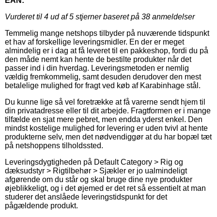
EAN:
Vurderet til
4
ud af 5 stjerner baseret på
38
anmeldelser
Temmelig mange netshops tilbyder på nuværende tidspunkt
et hav af forskellige leveringsmidler. En der er meget
almindelig er i dag at få leveret til en pakkeshop, fordi du på
den måde nemt kan hente de bestilte produkter når det
passer ind i din hverdag. Leveringsmetoden er nemlig
vældig fremkommelig, samt desuden derudover den mest
betalelige mulighed for fragt ved køb af Karabinhage stål.
Du kunne lige så vel foretrække at få varerne sendt hjem til
din privatadresse eller til dit arbejde. Fragtformen er i mange
tilfælde en sjat mere pebret, men endda yderst enkel. Den
mindst kostelige mulighed for levering er uden tvivl at hente
produkterne selv, men det nødvendiggør at du har bopæl tæt
på netshoppens tilholdssted.
Leveringsdygtigheden på Default Category > Rig og
dæksudstyr > Rigtilbehør > Sjækler er jo ualmindeligt
afgørende om du står og skal bruge dine nye produkter
øjeblikkeligt, og i det øjemed er det ret så essentielt at man
studerer det anslåede leveringstidspunkt for det
pågældende produkt.