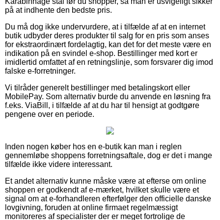
Karabinhage stål før du shopper, så man er usvigeligt sikker
på at indhente den bedste pris.
Du må dog ikke undervurdere, at i tilfælde af at en internet
butik udbyder deres produkter til salg for en pris som anses
for ekstraordinært fordelagtig, kan det for det meste være en
indikation på en svindel e-shop. Bestillinger med kort er
imidlertid omfattet af en retningslinje, som forsvarer dig imod
falske e-forretninger.
Vi tilråder generelt bestillinger med betalingskort eller
MobilePay. Som alternativ burde du anvende en løsning fra
f.eks. ViaBill, i tilfælde af at du har til hensigt at godtgøre
pengene over en periode.
Inden nogen køber hos en e-butik kan man i reglen
gennemløbe shoppens forretningsaftale, dog er det i mange
tilfælde ikke videre interessant.
Et andet alternativ kunne måske være at efterse om online
shoppen er godkendt af e-mærket, hvilket skulle være et
signal om at e-forhandleren efterfølger den officielle danske
lovgivning, foruden at online firmaet regelmæssigt
monitoreres af specialister der er meget fortrolige de