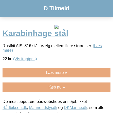
D Tilmeld
Karabinhage stål
Rustfrit AISI 316 stål. Vælg mellem flere størrelser.
(Læs
mere)
22
kr.
(Vis fragtpris)
Læs mere »
Køb nu »
De mest populære bådwebshops er i øjeblikket
Bådbiksen.dk
,
Marineudstyr.dk
og
DKMarine.dk
, som alle