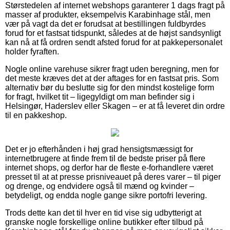
Størstedelen af internet webshops garanterer 1 dags fragt på
masser af produkter, eksempelvis Karabinhage stål, men
vær på vagt da det er forudsat at bestillingen fuldbyrdes
forud for et fastsat tidspunkt, således at de højst sandsynligt
kan nå at få ordren sendt afsted forud for at pakkepersonalet
holder fyraften.
Nogle online varehuse sikrer fragt uden beregning, men for
det meste kræves det at der aftages for en fastsat pris. Som
alternativ bør du beslutte sig for den mindst kostelige form
for fragt, hvilket tit – ligegyldigt om man befinder sig i
Helsingør, Haderslev eller Skagen – er at få leveret din ordre
til en pakkeshop.
Det er jo efterhånden i høj grad hensigtsmæssigt for
internetbrugere at finde frem til de bedste priser på flere
internet shops, og derfor har de fleste e-forhandlere været
presset til at at presse prisniveauet på deres varer – til piger
og drenge, og endvidere også til mænd og kvinder –
betydeligt, og endda nogle gange sikre portofri levering.
Trods dette kan det til hver en tid vise sig udbytterigt at
granske nogle forskellige online butikker efter tilbud på