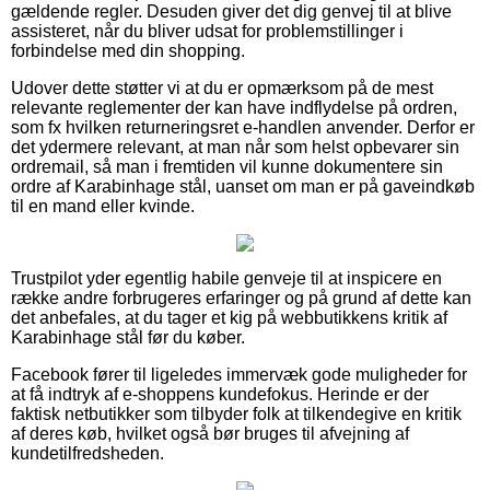
gældende regler. Desuden giver det dig genvej til at blive
assisteret, når du bliver udsat for problemstillinger i
forbindelse med din shopping.
Udover dette støtter vi at du er opmærksom på de mest
relevante reglementer der kan have indflydelse på ordren,
som fx hvilken returneringsret e-handlen anvender. Derfor er
det ydermere relevant, at man når som helst opbevarer sin
ordremail, så man i fremtiden vil kunne dokumentere sin
ordre af Karabinhage stål, uanset om man er på gaveindkøb
til en mand eller kvinde.
Trustpilot yder egentlig habile genveje til at inspicere en
række andre forbrugeres erfaringer og på grund af dette kan
det anbefales, at du tager et kig på webbutikkens kritik af
Karabinhage stål før du køber.
Facebook fører til ligeledes immervæk gode muligheder for
at få indtryk af e-shoppens kundefokus. Herinde er der
faktisk netbutikker som tilbyder folk at tilkendegive en kritik
af deres køb, hvilket også bør bruges til afvejning af
kundetilfredsheden.