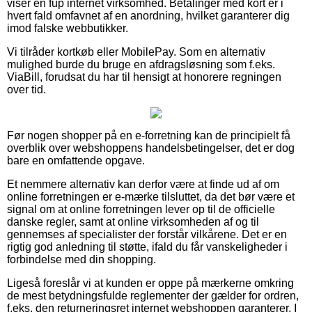
viser en fup internet virksomhed. Betalinger med kort er i
hvert fald omfavnet af en anordning, hvilket garanterer dig
imod falske webbutikker.
Vi tilråder kortkøb eller MobilePay. Som en alternativ
mulighed burde du bruge en afdragsløsning som f.eks.
ViaBill, forudsat du har til hensigt at honorere regningen
over tid.
Før nogen shopper på en e-forretning kan de principielt få
overblik over webshoppens handelsbetingelser, det er dog
bare en omfattende opgave.
Et nemmere alternativ kan derfor være at finde ud af om
online forretningen er e-mærke tilsluttet, da det bør være et
signal om at online forretningen lever op til de officielle
danske regler, samt at online virksomheden af og til
gennemses af specialister der forstår vilkårene. Det er en
rigtig god anledning til støtte, ifald du får vanskeligheder i
forbindelse med din shopping.
Ligeså foreslår vi at kunden er oppe på mærkerne omkring
de mest betydningsfulde reglementer der gælder for ordren,
f.eks. den returneringsret internet webshoppen garanterer. I