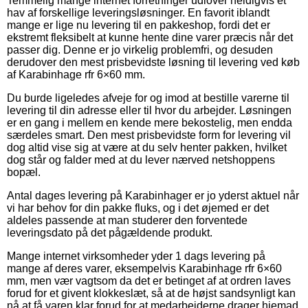
Temmelig mange internet forretninger udlover heldigvis et
hav af forskellige leveringsløsninger. En favorit iblandt
mange er lige nu levering til en pakkeshop, fordi det er
ekstremt fleksibelt at kunne hente dine varer præcis når det
passer dig. Denne er jo virkelig problemfri, og desuden
derudover den mest prisbevidste løsning til levering ved køb
af Karabinhage rfr 6×60 mm.
Du burde ligeledes afveje for og imod at bestille varerne til
levering til din adresse eller til hvor du arbejder. Løsningen
er en gang i mellem en kende mere bekostelig, men endda
særdeles smart. Den mest prisbevidste form for levering vil
dog altid vise sig at være at du selv henter pakken, hvilket
dog står og falder med at du lever nærved netshoppens
bopæl.
Antal dages levering på Karabinhager er jo yderst aktuel når
vi har behov for din pakke fluks, og i det øjemed er det
aldeles passende at man studerer den forventede
leveringsdato på det pågældende produkt.
Mange internet virksomheder yder 1 dags levering på
mange af deres varer, eksempelvis Karabinhage rfr 6×60
mm, men vær vagtsom da det er betinget af at ordren laves
forud for et givent klokkeslæt, så at de højst sandsynligt kan
nå at få varen klar forud for at medarbejderne drager hjemad.