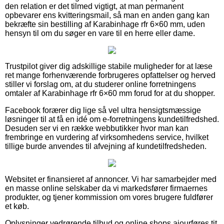
den relation er det tilmed vigtigt, at man permanent
opbevarer ens kvitteringsmail, så man en anden gang kan
bekræfte sin bestilling af Karabinhage rfr 6×60 mm, uden
hensyn til om du søger en vare til en herre eller dame.
Trustpilot giver dig adskillige stabile muligheder for at læse
ret mange forhenværende forbrugeres opfattelser og herved
stiller vi forslag om, at du studerer online forretningens
omtaler af Karabinhage rfr 6×60 mm forud for at du shopper.
Facebook forærer dig lige så vel ultra hensigtsmæssige
løsninger til at få en idé om e-forretningens kundetilfredshed.
Desuden ser vi en række webbutikker hvor man kan
frembringe en vurdering af virksomhedens service, hvilket
tillige burde anvendes til afvejning af kundetilfredsheden.
Websitet er finansieret af annoncer. Vi har samarbejder med
en masse online selskaber da vi markedsfører firmaernes
produkter, og tjener kommission om vores brugere fuldfører
et køb.
Oplysninger vedrørende tilbud og online shops ajourføres tit,