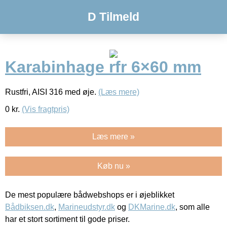
D Tilmeld
Karabinhage rfr 6×60 mm
Rustfri, AISI 316 med øje.
(Læs mere)
0
kr.
(Vis fragtpris)
Læs mere »
Køb nu »
De mest populære bådwebshops er i øjeblikket
Bådbiksen.dk
,
Marineudstyr.dk
og
DKMarine.dk
, som alle
har et stort sortiment til gode priser.