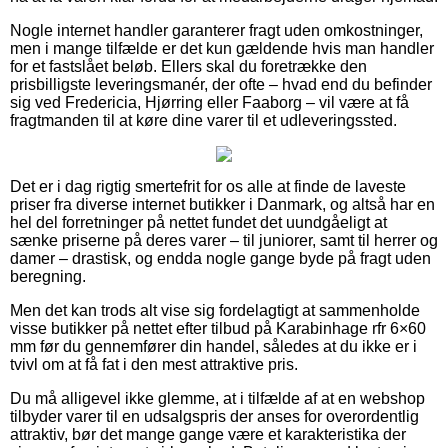
Nogle internet handler garanterer fragt uden omkostninger,
men i mange tilfælde er det kun gældende hvis man handler
for et fastslået beløb. Ellers skal du foretrække den
prisbilligste leveringsmanér, der ofte – hvad end du befinder
sig ved Fredericia, Hjørring eller Faaborg – vil være at få
fragtmanden til at køre dine varer til et udleveringssted.
Det er i dag rigtig smertefrit for os alle at finde de laveste
priser fra diverse internet butikker i Danmark, og altså har en
hel del forretninger på nettet fundet det uundgåeligt at
sænke priserne på deres varer – til juniorer, samt til herrer og
damer – drastisk, og endda nogle gange byde på fragt uden
beregning.
Men det kan trods alt vise sig fordelagtigt at sammenholde
visse butikker på nettet efter tilbud på Karabinhage rfr 6×60
mm før du gennemfører din handel, således at du ikke er i
tvivl om at få fat i den mest attraktive pris.
Du må alligevel ikke glemme, at i tilfælde af at en webshop
tilbyder varer til en udsalgspris der anses for overordentlig
attraktiv, bør det mange gange være et karakteristika der