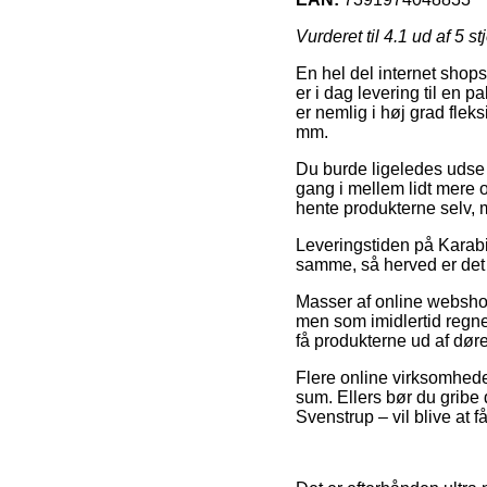
Vurderet til
4.1
ud af 5 st
En hel del internet shops 
er i dag levering til en 
er nemlig i høj grad fle
mm.
Du burde ligeledes udse di
gang i mellem lidt mere o
hente produkterne selv, m
Leveringstiden på Karab
samme, så herved er det r
Masser af online websho
men som imidlertid regnes
få produkterne ud af dør
Flere online virksomheder
sum. Ellers bør du gribe 
Svenstrup – vil blive at få