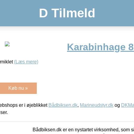
D Tilmeld
Karabinhage 
rniklet
(Læs mere)
Køb nu »
bshops er i øjeblikket
Bådbiksen.dk
,
Marineudstyr.dk
og
DKMar
iser.
Bådbiksen.dk er en nystartet virksomhed, som si