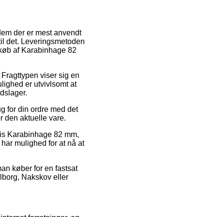
f dem der er mest anvendt
 til det. Leveringsmetoden
d køb af Karabinhage 82
. Fragttypen viser sig en
lighed er utvivlsomt at
jdslager.
 for din ordre med det
r den aktuelle vare.
vis Karabinhage 82 mm,
 har mulighed for at nå at
man køber for en fastsat
alborg, Nakskov eller