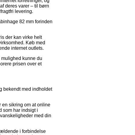
nternet forretninger, og
f deres varer – til børn
agtfri levering.
Karabinhage 82 mm forinden
is der kan virke helt
et virksomhed. Køb med
ende internet outlets.
iv mulighed kunne du
norere prisen over et
ig bekendt med indholdet
en sikring om at online
d som har indsigt i
 vanskeligheder med din
ældende i forbindelse