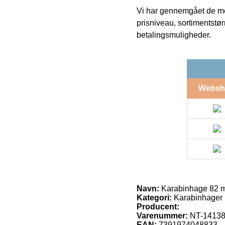
Vi har gennemgået de mes
prisniveau, sortimentstø
betalingsmuligheder.
Websh
Navn:
Karabinhage 82 
Kategori:
Karabinhager
Producent:
Varenummer:
NT-14138
EAN:
7391974048833