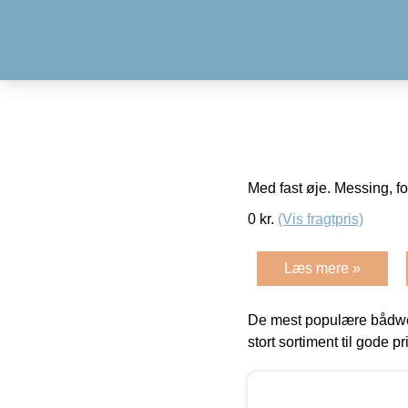
Med fast øje. Messing, fo
0
kr.
(Vis fragtpris)
Læs mere »
De mest populære bådwe
stort sortiment til gode pr