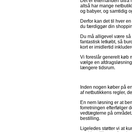
Det er efterhånden ultra 
altså har mange netbutikk
og babyer, og samtidig og
Derfor kan det til hver e
du færdiggør din shopping
Du må alligevel være så p
fantastisk letkøbt, så bu
kort er imidlertid inklude
Vi foreslår generelt køb
vælge en afdragsløsning s
længere tidsrum.
Inden nogen køber på en 
af netbutikkens regler, de
En nem løsning er at be
forretningen efterfølger 
vedtægterne på området.
bestilling.
Ligeledes støtter vi at 