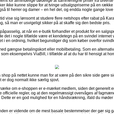
nemt for almindelige dødelige at sammenligne priser fra diverse i
er ikke kunne slippe for at tvinge udsalgspriserne på en række a
så til herrer og damer – en hel del, og endda nogle gange love fr
n tid vise sig lønsomt at studere flere netshops efter rabat på 
, så man er usvigeligt sikker på at skaffe sig den bedste pris.
åpasselig, at når en e-butik forhandler et produkt for en salgspr
rde det i nogle tilfælde være et kendetegn på en svindel intern
ret i en ordning, hvilket begunstiger dig som køber overfor svindl
 med gængse betalingskort eller mobilbetaling. Som en alternat
om eksempelvis ViaBill, i tilfælde af at du har til hensigt at ho
shop på nettet kunne man for at være på den sikre side gøre s
t er dog normalt ikke særlig sjovt.
mærke om e-shoppen er e-mærket medlem, siden det generelt er 
de officielle regler, og at den regelmæssigt overvåges af fagmæn
 Dette er en god mulighed for en håndsrækning, ifald du møder
kunden er vidende om de mest basale bestemmelser der gør sig g