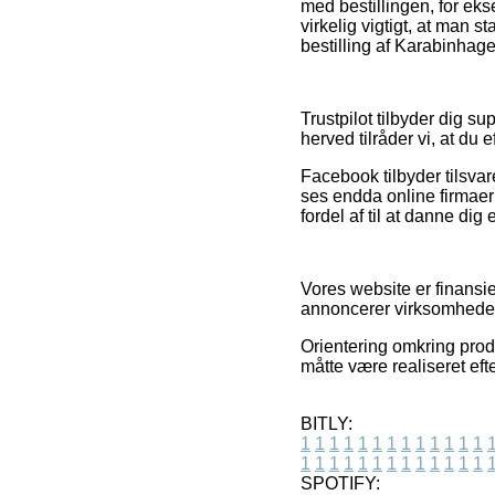
med bestillingen, for eks
virkelig vigtigt, at man
bestilling af Karabinhage
Trustpilot tilbyder dig 
herved tilråder vi, at d
Facebook tilbyder tilsvar
ses endda online firmaer
fordel af til at danne dig
Vores website er finansie
annoncerer virksomhedern
Orientering omkring produ
måtte være realiseret eft
BITLY:
1
1
1
1
1
1
1
1
1
1
1
1
1
1
1
1
1
1
1
1
1
1
1
1
1
1
SPOTIFY: