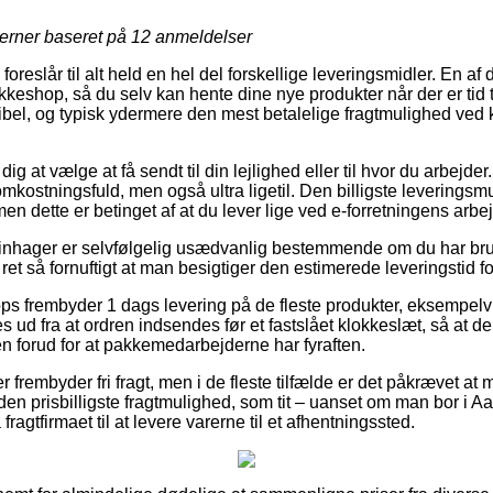
jerner baseret på
12
anmeldelser
foreslår til alt held en hel del forskellige leveringsmidler. En a
pakkeshop, så du selv kan hente dine nye produkter når der er tid
ksibel, og typisk ydermere den mest betalelige fragtmulighed ve
g at vælge at få sendt til din lejlighed eller til hvor du arbejder
mkostningsfuld, men også ultra ligetil. Den billigste leveringsmu
en dette er betinget af at du lever lige ved e-forretningens arbe
inhager er selvfølgelig usædvanlig bestemmende om du har brug
et så fornuftigt at man besigtiger den estimerede leveringstid fo
ps frembyder 1 dags levering på de fleste produkter, eksempel
 ud fra at ordren indsendes før et fastslået klokkeslæt, så at de
en forud for at pakkemedarbejderne har fyraften.
 frembyder fri fragt, men i de fleste tilfælde er det påkrævet at 
den prisbilligste fragtmulighed, som tit – uanset om man bor i A
 fragtfirmaet til at levere varerne til et afhentningssted.