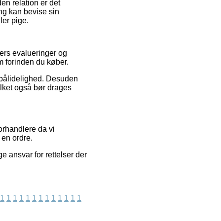
en relation er det
ng kan bevise sin
ler pige.
ders evalueringer og
m forinden du køber.
s pålidelighed. Desuden
ilket også bør drages
forhandlere da vi
 en ordre.
e ansvar for rettelser der
1
1
1
1
1
1
1
1
1
1
1
1
1