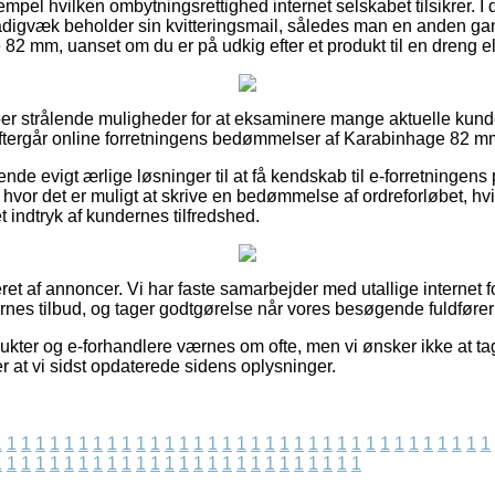
empel hvilken ombytningsrettighed internet selskabet tilsikrer. I d
 stadigvæk beholder sin kvitteringsmail, således man en anden ga
 82 mm, uanset om du er på udkig efter et produkt til en dreng el
super strålende muligheder for at eksaminere mange aktuelle kun
u eftergår online forretningens bedømmelser af Karabinhage 82 m
ende evigt ærlige løsninger til at få kendskab til e-forretningen
 hvor det er muligt at skrive en bedømmelse af ordreforløbet, hv
 et indtryk af kundernes tilfredshed.
ret af annoncer. Vi har faste samarbejder med utallige internet 
es tilbud, og tager godtgørelse når vores besøgende fuldfører
kter og e-forhandlere værnes om ofte, men vi ønsker ikke at tag
er at vi sidst opdaterede sidens oplysninger.
1
1
1
1
1
1
1
1
1
1
1
1
1
1
1
1
1
1
1
1
1
1
1
1
1
1
1
1
1
1
1
1
1
1
1
1
1
1
1
1
1
1
1
1
1
1
1
1
1
1
1
1
1
1
1
1
1
1
1
1
1