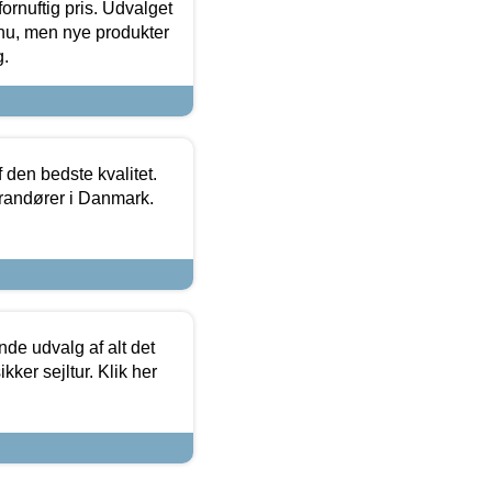
fornuftig pris. Udvalget
u, men nye produkter
g.
den bedste kvalitet.
erandører i Danmark.
de udvalg af alt det
kker sejltur. Klik her