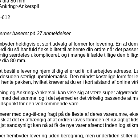
w dia 80 mm
Ankring>Ankerspil
-612
jerner baseret på
27
anmeldelser
yder heldigvis et stort udvalg af former for levering. En af dem
di du så har fuld fleksibilitet til at hente din ordre når det passe
ig særdeles ukompliceret, og i mange tilfælde tillige den billi
w dia 80 mm.
t bestille levering hjem til dig eller ud til dit arbejdes adresse.
esuden særligt uproblematisk. Den mindst kostelige form for le
hente pakken, hvilket kræver at du er i kort afstand af online v
ning og Ankring>Ankerspil kan vise sig at være super afgørend
r med det samme, og i det øjemed er det virkelig passende at 
stidspunkt for den vedkommende vare.
erer med dag-til-dag fragt på de fleste af deres varenumre, ek
 at det er afhængig af at ordren laves forinden et nøjagtigt ti
jst sandsynligt kan nå at få de nye varer afsendt inden logistikm
ber frembyder levering uden beregning, men undertiden stiller de