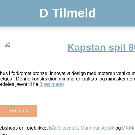
D Tilmeld
Kapstan spil 8
 hus i forkromet bronze. Innovativt design med moteren vertikal
lanetgear. Denne konstruktion minimerer krafttab, og mindsker d
rdeles jævnt til fle
(Læs mere)
Køb nu »
bshops er i øjeblikket
Bådbiksen.dk
,
Marineudstyr.dk
og
DKMar