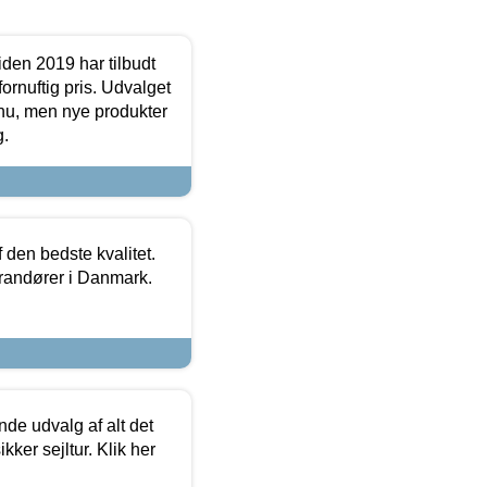
den 2019 har tilbudt
fornuftig pris. Udvalget
u, men nye produkter
g.
den bedste kvalitet.
erandører i Danmark.
de udvalg af alt det
kker sejltur. Klik her