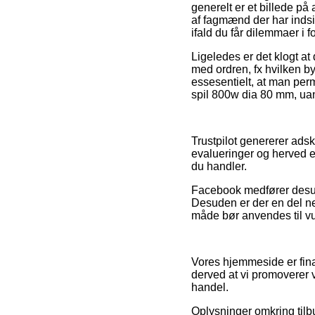
generelt er et billede 
af fagmænd der har inds
ifald du får dilemmaer i 
Ligeledes er det klogt a
med ordren, fx hvilken b
essesentielt, at man per
spil 800w dia 80 mm, uan
Trustpilot genererer adsk
evalueringer og herved er
du handler.
Facebook medfører desude
Desuden er der en del 
måde bør anvendes til vu
Vores hjemmeside er fina
derved at vi promoverer v
handel.
Oplysninger omkring tilbu