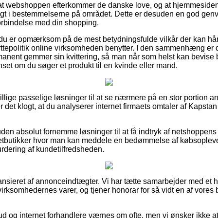
på at webshoppen efterkommer de danske love, og at hjemmesid
igt i bestemmelserne på området. Dette er desuden en god genv
forbindelse med din shopping.
t du er opmærksom på de mest betydningsfulde vilkår der kan h
yttepolitik online virksomheden benytter. I den sammenhæng er
manent gemmer sin kvittering, så man når som helst kan bevise 
set om du søger et produkt til en kvinde eller mand.
illige passelige løsninger til at se nærmere på en stor portion 
 det klogt, at du analyserer internet firmaets omtaler af Kapsta
n absolut fornemme løsninger til at få indtryk af netshoppens 
netbutikker hvor man kan meddele en bedømmelse af købsople
rdering af kundetilfredsheden.
nsieret af annonceindtægter. Vi har tætte samarbejder med et ho
irksomhedernes varer, og tjener honorar for så vidt en af vores 
d og internet forhandlere værnes om ofte, men vi ønsker ikke at bl