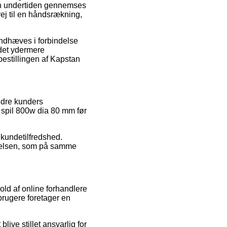
en undertiden gennemses
ej til en håndsrækning,
åndhæves i forbindelse
 det ydermere
bestillingen af Kapstan
andre kunders
n spil 800w dia 80 mm før
kundetilfredshed.
velsen, som på samme
ld af online forhandlere
brugere foretager en
ive stillet ansvarlig for