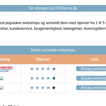
Se udvalget på DKMarine.dk
t populære webshops og anmeldt dem med stjerner fra 1 til 5 ud
rrelse, kundeservice, brugervenlighed, betingelser, leveringsfor
Bedst anmeldte webshops
bshop
Stjerner
Link
Besøg websh
Besøg websh
Besøg websh