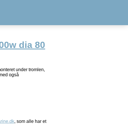
00w dia 80
monteret under tromlen,
ermed også
ine.dk
, som alle har et