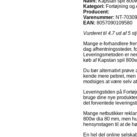
Navn:
Kapstan spil 800
Kategori:
Fortøjning og 
Producent:
Varenummer:
NT-70309
EAN:
8057090109580
Vurderet til
4.7
ud af 5 st
Mange e-forhandlere fremb
dag afhentningssteder, for
Leveringsmetoden er neml
køb af Kapstan spil 800
Du bør alternativt prøve a
kende mere pebret, men d
modsiges at være selv at 
Leveringstiden på Fortøj
bruge dine nye produkte
det forventede levering
Mange netbutikker reklam
800w dia 80 mm, men husk
hensynstagen til at de hø
En hel del online selska