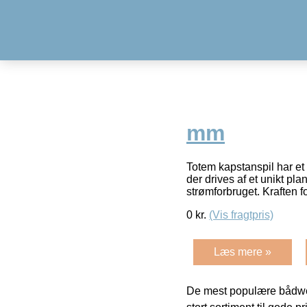
mm
Totem kapstanspil har et
der drives af et unikt p
strømforbruget. Kraften fo
0
kr.
(Vis fragtpris)
Læs mere »
De mest populære bådwe