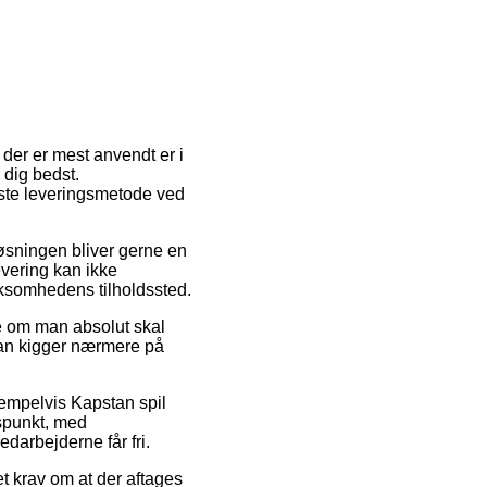
 der er mest anvendt er i
r dig bedst.
gste leveringsmetode ved
 Løsningen bliver gerne en
vering kan ikke
irksomhedens tilholdssted.
e om man absolut skal
man kigger nærmere på
sempelvis Kapstan spil
dspunkt, med
edarbejderne får fri.
t krav om at der aftages