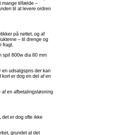
 i mange tilfælde –
nden til at levere ordren
kker på nettet, og af
ukterne – til drenge og
 fragt.
tan spil 800w dia 80 mm
or en udsalgspris der kan
 kort er dog en del af en
te af en afbetalingsløsning
det er dog ofte ikke
ket, grundet at det