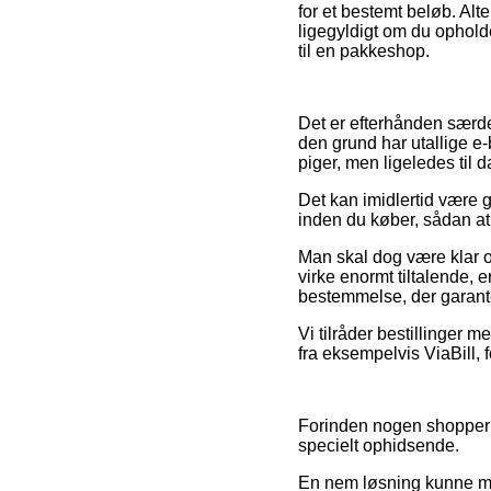
for et bestemt beløb. Alt
ligegyldigt om du opholde
til en pakkeshop.
Det er efterhånden særde
den grund har utallige e
piger, men ligeledes til 
Det kan imidlertid være g
inden du køber, sådan at du
Man skal dog være klar ov
virke enormt tiltalende, 
bestemmelse, der garante
Vi tilråder bestillinger m
fra eksempelvis ViaBill, 
Forinden nogen shopper h
specielt ophidsende.
En nem løsning kunne mås