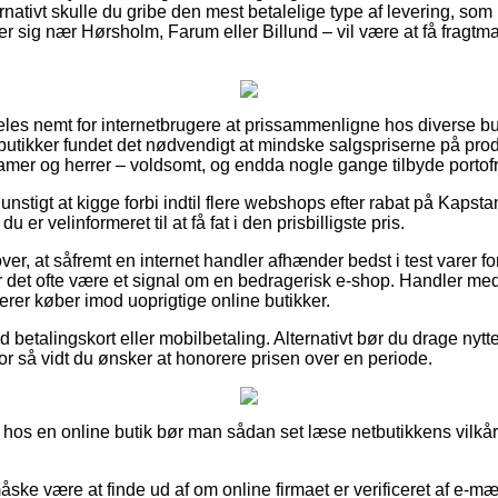
ernativt skulle du gribe den mest betalelige type af levering, som
r sig nær Hørsholm, Farum eller Billund – vil være at få fragtma
les nemt for internetbrugere at prissammenligne hos diverse buti
-butikker fundet det nødvendigt at mindske salgspriserne på prod
damer og herrer – voldsomt, og endda nogle gange tilbyde portofri
unstigt at kigge forbi indtil flere webshops efter rabat på Kaps
 er velinformeret til at få fat i den prisbilligste pris.
er, at såfremt en internet handler afhænder bedst i test varer f
er det ofte være et signal om en bedragerisk e-shop. Handler med
rer køber imod uoprigtige online butikker.
ed betalingskort eller mobilbetaling. Alternativt bør du drage nyt
for så vidt du ønsker at honorere prisen over en periode.
os en online butik bør man sådan set læse netbutikkens vilkår, 
ke være at finde ud af om online firmaet er verificeret af e-mær