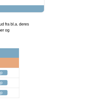
 fra bl.a. deres
mer og
op
op
op