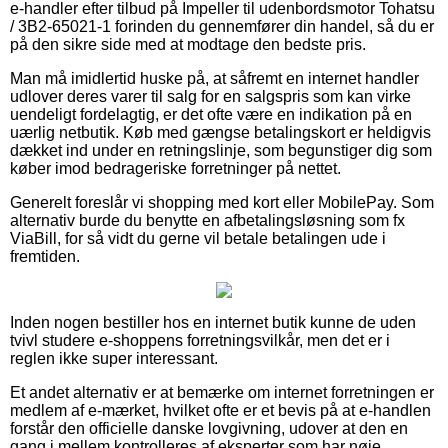
e-handler efter tilbud på Impeller til udenbordsmotor Tohatsu
/ 3B2-65021-1 forinden du gennemfører din handel, så du er
på den sikre side med at modtage den bedste pris.
Man må imidlertid huske på, at såfremt en internet handler
udlover deres varer til salg for en salgspris som kan virke
uendeligt fordelagtig, er det ofte være en indikation på en
uærlig netbutik. Køb med gængse betalingskort er heldigvis
dækket ind under en retningslinje, som begunstiger dig som
køber imod bedrageriske forretninger på nettet.
Generelt foreslår vi shopping med kort eller MobilePay. Som
alternativ burde du benytte en afbetalingsløsning som fx
ViaBill, for så vidt du gerne vil betale betalingen ude i
fremtiden.
Inden nogen bestiller hos en internet butik kunne de uden
tvivl studere e-shoppens forretningsvilkår, men det er i
reglen ikke super interessant.
Et andet alternativ er at bemærke om internet forretningen er
medlem af e-mærket, hvilket ofte er et bevis på at e-handlen
forstår den officielle danske lovgivning, udover at den en
gang i mellem kontrolleres af eksperter som har nøje