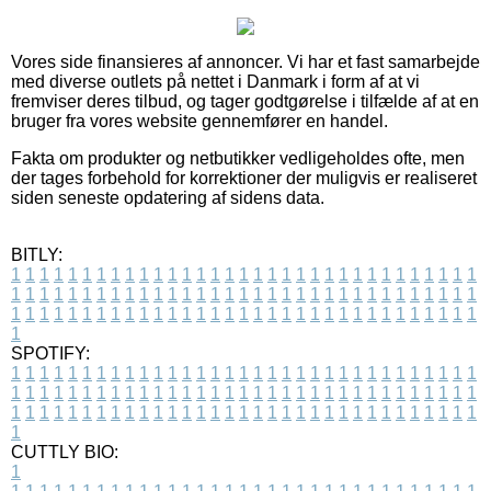
Vores side finansieres af annoncer. Vi har et fast samarbejde
med diverse outlets på nettet i Danmark i form af at vi
fremviser deres tilbud, og tager godtgørelse i tilfælde af at en
bruger fra vores website gennemfører en handel.
Fakta om produkter og netbutikker vedligeholdes ofte, men
der tages forbehold for korrektioner der muligvis er realiseret
siden seneste opdatering af sidens data.
BITLY:
1
1
1
1
1
1
1
1
1
1
1
1
1
1
1
1
1
1
1
1
1
1
1
1
1
1
1
1
1
1
1
1
1
1
1
1
1
1
1
1
1
1
1
1
1
1
1
1
1
1
1
1
1
1
1
1
1
1
1
1
1
1
1
1
1
1
1
1
1
1
1
1
1
1
1
1
1
1
1
1
1
1
1
1
1
1
1
1
1
1
1
1
1
1
1
1
1
1
1
1
SPOTIFY:
1
1
1
1
1
1
1
1
1
1
1
1
1
1
1
1
1
1
1
1
1
1
1
1
1
1
1
1
1
1
1
1
1
1
1
1
1
1
1
1
1
1
1
1
1
1
1
1
1
1
1
1
1
1
1
1
1
1
1
1
1
1
1
1
1
1
1
1
1
1
1
1
1
1
1
1
1
1
1
1
1
1
1
1
1
1
1
1
1
1
1
1
1
1
1
1
1
1
1
1
CUTTLY BIO:
1