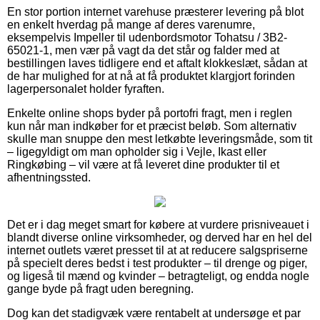
En stor portion internet varehuse præsterer levering på blot
en enkelt hverdag på mange af deres varenumre,
eksempelvis Impeller til udenbordsmotor Tohatsu / 3B2-
65021-1, men vær på vagt da det står og falder med at
bestillingen laves tidligere end et aftalt klokkeslæt, sådan at
de har mulighed for at nå at få produktet klargjort forinden
lagerpersonalet holder fyraften.
Enkelte online shops byder på portofri fragt, men i reglen
kun når man indkøber for et præcist beløb. Som alternativ
skulle man snuppe den mest letkøbte leveringsmåde, som tit
– ligegyldigt om man opholder sig i Vejle, Ikast eller
Ringkøbing – vil være at få leveret dine produkter til et
afhentningssted.
Det er i dag meget smart for købere at vurdere prisniveauet i
blandt diverse online virksomheder, og derved har en hel del
internet outlets været presset til at at reducere salgspriserne
på specielt deres bedst i test produkter – til drenge og piger,
og ligeså til mænd og kvinder – betragteligt, og endda nogle
gange byde på fragt uden beregning.
Dog kan det stadigvæk være rentabelt at undersøge et par