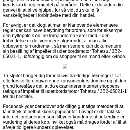
kendskab til reglementet på området. Dette er desuden din
genvej til at blive hjulpet, for så vidt du skulle få
vanskeligheder i forbindelse med din handel.
For øvrigt er det klogt at man er klar over de elementære
regler der kan have betydning for ordren, som for eksempel
den byttepolitik online forhandleren kører med. I den
forbindelse er det ydermere afgørende, at man altid
opbevarer sin ordremail, så man senere kan dokumentere
sin bestilling af Impeller til udenbordsmotor Tohatsu / 3B2-
65021-1, uafhængig om du shopper til en mand eller kvinde.
Trustpilot bringer dig forholdsvis hæderlige løsninger til at
efterforske flere nuværende konsumenters domme og af den
grund foreslåes det, at du eksaminerer internet shoppens
ratings af Impeller til udenbordsmotor Tohatsu / 3B2-65021-1
før du bestiller.
Facebook yder derudover adskillige gunstige metoder til at
få indtryk af netbutikkens popularitet. I øvrigt er der faktisk
internet foretagender som tilbyder kunderne at udfærdige en
vurdering af deres køb, hvilket også må drages fordel af til at
afveje tidligere kunders oplevelser.