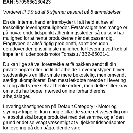
EAN:
5705666130423
Vurderet til
3.9
ud af 5 stjerner baseret på
8
anmeldelser
En del internet handler frembyder til alt held et hav af
forskellige leveringsmuligheder. Førstevalget hos mange er
på nuværende tidspunkt afhentningssteder, så du selv har
mulighed for at hente produkterne når det passer dig.
Fragttypen er altså rigtig problemfri, samt desuden
derudover den prisbilligste mulighed for levering ved køb af
Impeller til udenbordsmotor Tohatsu / 3B2-65021-1.
Du kan lige så vel foretrække at få pakken sendt til din
private bopæl eller ud til dit arbejde. Leveringstypen bliver
sædvanligvis en lille smule mere bekostelig, men omvendt
særligt ukompliceret. Den mest letkøbte metode til levering
vil dog altid være selv at hente ordren, men dette stiller krav
om at du har bopæl nærved online forhandlerens
arbejdslager.
Leveringshastigheden på Default Category > Motor og
styring > Impeller kan i nogle tilfælde være ret væsentlig om
vi absolut skal bruge produktet med det samme, og af den
grund er det selvsagt væsentligt at vi tjekker tidshorisonten
for levering på den pågældende vare.