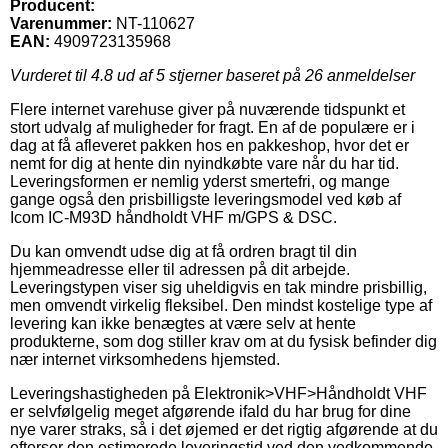
Producent:
Varenummer:
NT-110627
EAN:
4909723135968
Vurderet til
4.8
ud af 5 stjerner baseret på
26
anmeldelser
Flere internet varehuse giver på nuværende tidspunkt et
stort udvalg af muligheder for fragt. En af de populære er i
dag at få afleveret pakken hos en pakkeshop, hvor det er
nemt for dig at hente din nyindkøbte vare når du har tid.
Leveringsformen er nemlig yderst smertefri, og mange
gange også den prisbilligste leveringsmodel ved køb af
Icom IC-M93D håndholdt VHF m/GPS & DSC.
Du kan omvendt udse dig at få ordren bragt til din
hjemmeadresse eller til adressen på dit arbejde.
Leveringstypen viser sig uheldigvis en tak mindre prisbillig,
men omvendt virkelig fleksibel. Den mindst kostelige type af
levering kan ikke benægtes at være selv at hente
produkterne, som dog stiller krav om at du fysisk befinder dig
nær internet virksomhedens hjemsted.
Leveringshastigheden på Elektronik>VHF>Håndholdt VHF
er selvfølgelig meget afgørende ifald du har brug for dine
nye varer straks, så i det øjemed er det rigtig afgørende at du
efterser den estimerede leveringstid ved den vedkommende