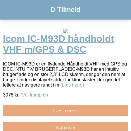
D Tilmeld
Icom IC-M93D håndholdt
VHF m/GPS & DSC
ICOM IC-M93D er en flydende Håndholdt VHF med GPS og
DSC.INTUITIV BRUGERFLADEIC-M93D har en intuitiv
brugerflade og en stor 2,3″ LCD skærm, der gør den nem at
bruge. Under displayet sidder funktionstaster, der gør det
lettere at navigere rundt i m
(Læs mere)
3078
kr.
(Vis fragtpris)
Læs mere »
Køb nu »