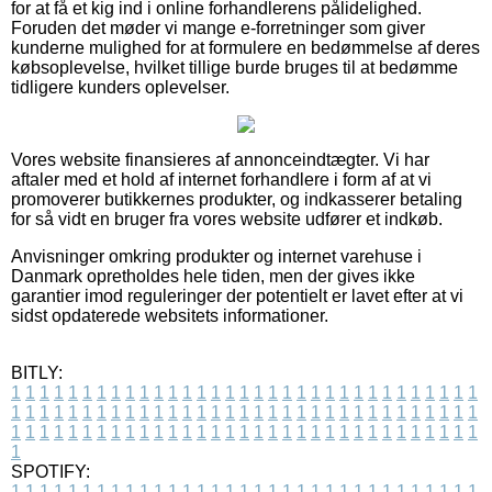
for at få et kig ind i online forhandlerens pålidelighed.
Foruden det møder vi mange e-forretninger som giver
kunderne mulighed for at formulere en bedømmelse af deres
købsoplevelse, hvilket tillige burde bruges til at bedømme
tidligere kunders oplevelser.
Vores website finansieres af annonceindtægter. Vi har
aftaler med et hold af internet forhandlere i form af at vi
promoverer butikkernes produkter, og indkasserer betaling
for så vidt en bruger fra vores website udfører et indkøb.
Anvisninger omkring produkter og internet varehuse i
Danmark opretholdes hele tiden, men der gives ikke
garantier imod reguleringer der potentielt er lavet efter at vi
sidst opdaterede websitets informationer.
BITLY:
1
1
1
1
1
1
1
1
1
1
1
1
1
1
1
1
1
1
1
1
1
1
1
1
1
1
1
1
1
1
1
1
1
1
1
1
1
1
1
1
1
1
1
1
1
1
1
1
1
1
1
1
1
1
1
1
1
1
1
1
1
1
1
1
1
1
1
1
1
1
1
1
1
1
1
1
1
1
1
1
1
1
1
1
1
1
1
1
1
1
1
1
1
1
1
1
1
1
1
1
SPOTIFY:
1
1
1
1
1
1
1
1
1
1
1
1
1
1
1
1
1
1
1
1
1
1
1
1
1
1
1
1
1
1
1
1
1