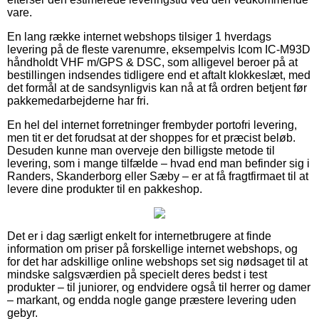
vare.
En lang række internet webshops tilsiger 1 hverdags
levering på de fleste varenumre, eksempelvis Icom IC-M93D
håndholdt VHF m/GPS & DSC, som alligevel beroer på at
bestillingen indsendes tidligere end et aftalt klokkeslæt, med
det formål at de sandsynligvis kan nå at få ordren betjent før
pakkemedarbejderne har fri.
En hel del internet forretninger frembyder portofri levering,
men tit er det forudsat at der shoppes for et præcist beløb.
Desuden kunne man overveje den billigste metode til
levering, som i mange tilfælde – hvad end man befinder sig i
Randers, Skanderborg eller Sæby – er at få fragtfirmaet til at
levere dine produkter til en pakkeshop.
Det er i dag særligt enkelt for internetbrugere at finde
information om priser på forskellige internet webshops, og
for det har adskillige online webshops set sig nødsaget til at
mindske salgsværdien på specielt deres bedst i test
produkter – til juniorer, og endvidere også til herrer og damer
– markant, og endda nogle gange præstere levering uden
gebyr.