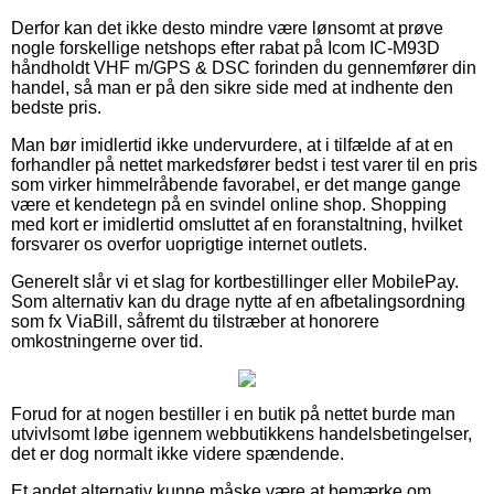
Derfor kan det ikke desto mindre være lønsomt at prøve
nogle forskellige netshops efter rabat på Icom IC-M93D
håndholdt VHF m/GPS & DSC forinden du gennemfører din
handel, så man er på den sikre side med at indhente den
bedste pris.
Man bør imidlertid ikke undervurdere, at i tilfælde af at en
forhandler på nettet markedsfører bedst i test varer til en pris
som virker himmelråbende favorabel, er det mange gange
være et kendetegn på en svindel online shop. Shopping
med kort er imidlertid omsluttet af en foranstaltning, hvilket
forsvarer os overfor uoprigtige internet outlets.
Generelt slår vi et slag for kortbestillinger eller MobilePay.
Som alternativ kan du drage nytte af en afbetalingsordning
som fx ViaBill, såfremt du tilstræber at honorere
omkostningerne over tid.
Forud for at nogen bestiller i en butik på nettet burde man
utvivlsomt løbe igennem webbutikkens handelsbetingelser,
det er dog normalt ikke videre spændende.
Et andet alternativ kunne måske være at bemærke om