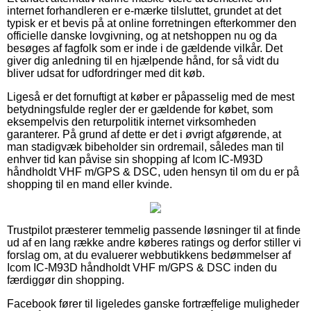
internet forhandleren er e-mærke tilsluttet, grundet at det
typisk er et bevis på at online forretningen efterkommer den
officielle danske lovgivning, og at netshoppen nu og da
besøges af fagfolk som er inde i de gældende vilkår. Det
giver dig anledning til en hjælpende hånd, for så vidt du
bliver udsat for udfordringer med dit køb.
Ligeså er det fornuftigt at køber er påpasselig med de mest
betydningsfulde regler der er gældende for købet, som
eksempelvis den returpolitik internet virksomheden
garanterer. På grund af dette er det i øvrigt afgørende, at
man stadigvæk bibeholder sin ordremail, således man til
enhver tid kan påvise sin shopping af Icom IC-M93D
håndholdt VHF m/GPS & DSC, uden hensyn til om du er på
shopping til en mand eller kvinde.
Trustpilot præsterer temmelig passende løsninger til at finde
ud af en lang række andre køberes ratings og derfor stiller vi
forslag om, at du evaluerer webbutikkens bedømmelser af
Icom IC-M93D håndholdt VHF m/GPS & DSC inden du
færdiggør din shopping.
Facebook fører til ligeledes ganske fortræffelige muligheder