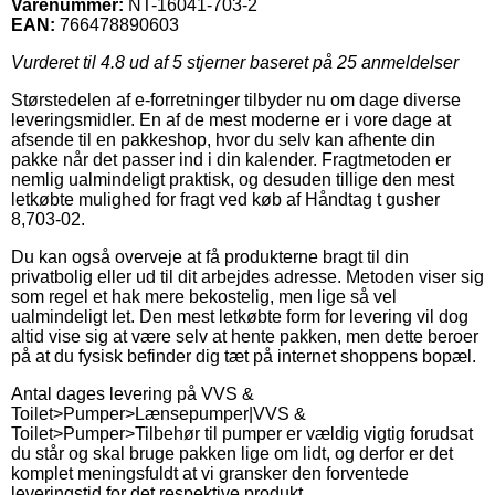
Varenummer:
NT-16041-703-2
EAN:
766478890603
Vurderet til
4.8
ud af 5 stjerner baseret på
25
anmeldelser
Størstedelen af e-forretninger tilbyder nu om dage diverse
leveringsmidler. En af de mest moderne er i vore dage at
afsende til en pakkeshop, hvor du selv kan afhente din
pakke når det passer ind i din kalender. Fragtmetoden er
nemlig ualmindeligt praktisk, og desuden tillige den mest
letkøbte mulighed for fragt ved køb af Håndtag t gusher
8,703-02.
Du kan også overveje at få produkterne bragt til din
privatbolig eller ud til dit arbejdes adresse. Metoden viser sig
som regel et hak mere bekostelig, men lige så vel
ualmindeligt let. Den mest letkøbte form for levering vil dog
altid vise sig at være selv at hente pakken, men dette beroer
på at du fysisk befinder dig tæt på internet shoppens bopæl.
Antal dages levering på VVS &
Toilet>Pumper>Lænsepumper|VVS &
Toilet>Pumper>Tilbehør til pumper er vældig vigtig forudsat
du står og skal bruge pakken lige om lidt, og derfor er det
komplet meningsfuldt at vi gransker den forventede
leveringstid for det respektive produkt.