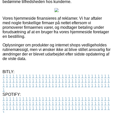
bedømme tilfredsheden hos kunderne.
Vores hjemmeside finansieres af reklamer. Vi har aftaler
med nogle forskellige firmaer på nettet eftersom vi
promoverer firmaernes varer, og modtager betaling under
forudsætning af at en bruger fra vores hjemmeside foretager
en bestilling.
Oplysninger om produkter og internet shops vedligeholdes
rutinemæssigt, men vi ønsker ikke at blive stillet ansvarlig for
ændringer der er blevet udarbejdet efter sidste opdatering af
de viste data.
BITLY:
1
1
1
1
1
1
1
1
1
1
1
1
1
1
1
1
1
1
1
1
1
1
1
1
1
1
1
1
1
1
1
1
1
1
1
1
1
1
1
1
1
1
1
1
1
1
1
1
1
1
1
1
1
1
1
1
1
1
1
1
1
1
1
1
1
1
1
1
1
1
1
1
1
1
1
1
1
1
1
1
1
1
1
1
1
1
1
1
1
1
1
1
1
1
1
1
1
1
1
1
SPOTIFY:
1
1
1
1
1
1
1
1
1
1
1
1
1
1
1
1
1
1
1
1
1
1
1
1
1
1
1
1
1
1
1
1
1
1
1
1
1
1
1
1
1
1
1
1
1
1
1
1
1
1
1
1
1
1
1
1
1
1
1
1
1
1
1
1
1
1
1
1
1
1
1
1
1
1
1
1
1
1
1
1
1
1
1
1
1
1
1
1
1
1
1
1
1
1
1
1
1
1
1
1