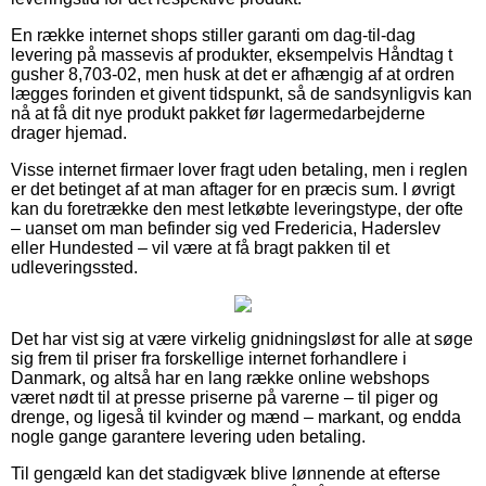
En række internet shops stiller garanti om dag-til-dag
levering på massevis af produkter, eksempelvis Håndtag t
gusher 8,703-02, men husk at det er afhængig af at ordren
lægges forinden et givent tidspunkt, så de sandsynligvis kan
nå at få dit nye produkt pakket før lagermedarbejderne
drager hjemad.
Visse internet firmaer lover fragt uden betaling, men i reglen
er det betinget af at man aftager for en præcis sum. I øvrigt
kan du foretrække den mest letkøbte leveringstype, der ofte
– uanset om man befinder sig ved Fredericia, Haderslev
eller Hundested – vil være at få bragt pakken til et
udleveringssted.
Det har vist sig at være virkelig gnidningsløst for alle at søge
sig frem til priser fra forskellige internet forhandlere i
Danmark, og altså har en lang række online webshops
været nødt til at presse priserne på varerne – til piger og
drenge, og ligeså til kvinder og mænd – markant, og endda
nogle gange garantere levering uden betaling.
Til gengæld kan det stadigvæk blive lønnende at efterse