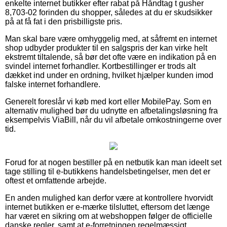
enkelte internet butikker efter rabat på Håndtag t gusher
8,703-02 forinden du shopper, således at du er skudsikker
på at få fat i den prisbilligste pris.
Man skal bare være omhyggelig med, at såfremt en internet
shop udbyder produkter til en salgspris der kan virke helt
ekstremt tiltalende, så bør det ofte være en indikation på en
svindel internet forhandler. Kortbestillinger er trods alt
dækket ind under en ordning, hvilket hjælper kunden imod
falske internet forhandlere.
Generelt foreslår vi køb med kort eller MobilePay. Som en
alternativ mulighed bør du udnytte en afbetalingsløsning fra
eksempelvis ViaBill, når du vil afbetale omkostningerne over
tid.
Forud for at nogen bestiller på en netbutik kan man ideelt set
tage stilling til e-butikkens handelsbetingelser, men det er
oftest et omfattende arbejde.
En anden mulighed kan derfor være at kontrollere hvorvidt
internet butikken er e-mærke tilsluttet, eftersom det længe
har været en sikring om at webshoppen følger de officielle
danske regler, samt at e-forretningen regelmæssigt