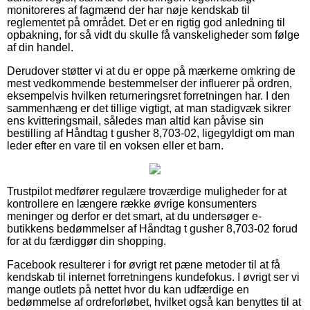
monitoreres af fagmænd der har nøje kendskab til
reglementet på området. Det er en rigtig god anledning til
opbakning, for så vidt du skulle få vanskeligheder som følge
af din handel.
Derudover støtter vi at du er oppe på mærkerne omkring de
mest vedkommende bestemmelser der influerer på ordren,
eksempelvis hvilken returneringsret forretningen har. I den
sammenhæng er det tillige vigtigt, at man stadigvæk sikrer
ens kvitteringsmail, således man altid kan påvise sin
bestilling af Håndtag t gusher 8,703-02, ligegyldigt om man
leder efter en vare til en voksen eller et barn.
Trustpilot medfører regulære troværdige muligheder for at
kontrollere en længere række øvrige konsumenters
meninger og derfor er det smart, at du undersøger e-
butikkens bedømmelser af Håndtag t gusher 8,703-02 forud
for at du færdiggør din shopping.
Facebook resulterer i for øvrigt ret pæne metoder til at få
kendskab til internet forretningens kundefokus. I øvrigt ser vi
mange outlets på nettet hvor du kan udfærdige en
bedømmelse af ordreforløbet, hvilket også kan benyttes til at