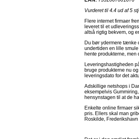
Vurderet til
4.4
ud af 5 st
Flere internet firmaer fre
leveret til et udleverings
altså rigtig bekvem, og 
Du bør ydermere tænke ove
undertiden en lille smule
hente produkterne, men 
Leveringshastigheden på 
bruge produkterne nu og 
leveringsdato for det akt
Adskillige netshops i D
eksempelvis Gummiring, hv
hensynstagen til at de ha
Enkelte online firmaer si
pris. Ellers skal man g
Roskilde, Frederikshavn el