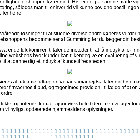
rrettighed e-shoppen kører med. Her er det på samme måde vigti
ttering, således man til enhver tid vil kunne bevidne bestilling
ller herre.
t strålende løsninger til at studere diverse andre køberes vurderin
t webshoppens bedømmelser af Gummiring før du lægger din besti
varende fuldkommen tiltalende metoder til at få indtryk af e-fir
ine webshops hvor kunder kan tilkendegive en evaluering af v
il at danne dig et indtryk af kundetilfredsheden.
eres af reklameindtægter. Vi har samarbejdsaftaler med en mas
er firmaernes tilbud, og tager imod provision i tilfælde af at e
 ordre.
kter og internet firmaer ajourføres hele tiden, men vi tager for
en vi nyligst opdaterede hjemmesidens oplysninger.
1
1
1
1
1
1
1
1
1
1
1
1
1
1
1
1
1
1
1
1
1
1
1
1
1
1
1
1
1
1
1
1
1
1
1
1
1
1
1
1
1
1
1
1
1
1
1
1
1
1
1
1
1
1
1
1
1
1
1
1
1