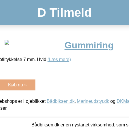
D Tilmeld
Gummiring
ofiltykkelse 7 mm. Hvid
(Læs mere)
Køb nu »
bshops er i øjeblikket
Bådbiksen.dk
,
Marineudstyr.dk
og
DKMar
iser.
Bådbiksen.dk er en nystartet virksomhed, som si