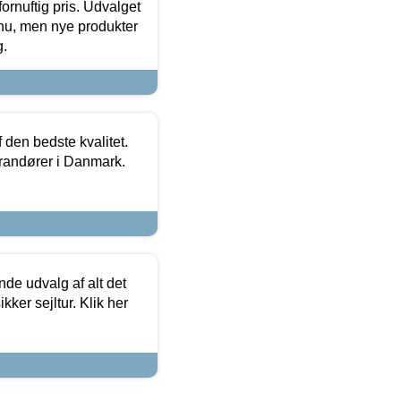
fornuftig pris. Udvalget
u, men nye produkter
g.
den bedste kvalitet.
erandører i Danmark.
de udvalg af alt det
kker sejltur. Klik her