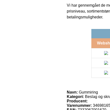
Vi har gennemgået de mes
prisniveau, sortimentstø
betalingsmuligheder.
Websh
Navn:
Gummiring
Kategori:
Beslag og skr
Producent:
Varenummer:
3469816
EAN:
7332067001670