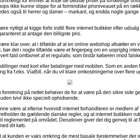
kommeligt for enhver at finde de bedste priser på forskellige onli
ops ikke kunne slippe for at formindske prisniveauet på en række
ledes også til herrer og damer – markant, og endda nogle gange
e nyttigt at kigge forbi indtil flere internet butikker efter udsa
aranteret at antage den billigste pris.
re klar over, at i tilfælde af at en online webshop afsætter en v
l, bør det i nogle tilfælde være et fingerpeg om en uoprigtig inte
hvert fald omfavnet af et regulativ, som bistår køberen imod fals
bestillinger med kort eller betalinger med mobilen. Som en anden
g fra f.eks. ViaBill, når du vil klare omkostningerne over flere u
en forretning på nettet behøver de for at være på den sikre sid
 uden tvivl ikke specielt ophidsende.
nne være at efterse hvorvidt internet forhandleren er medlem af
pretholder de gældende danske regler, og at internet butikken r
 reglementet på området. Derudover giver det dig genvej til at få
med dit køb.
igt at kunden er vaks omkring de mest basale bestemmelser der in