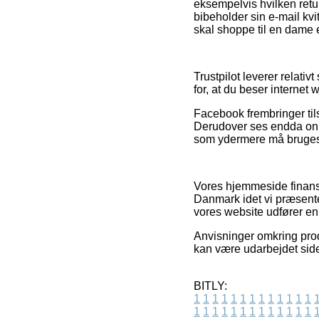
eksempelvis hvilken retu
bibeholder sin e-mail kvi
skal shoppe til en dame e
Trustpilot leverer relativ
for, at du beser interne
Facebook frembringer tils
Derudover ses endda onl
som ydermere må bruges t
Vores hjemmeside finansi
Danmark idet vi præsenter
vores website udfører en
Anvisninger omkring produ
kan være udarbejdet sid
BITLY:
1
1
1
1
1
1
1
1
1
1
1
1
1
1
1
1
1
1
1
1
1
1
1
1
1
1