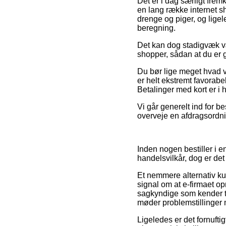
Det er i dag særligt frem
en lang række internet sh
drenge og piger, og lige
beregning.
Det kan dog stadigvæk vær
shopper, sådan at du er g
Du bør lige meget hvad væ
er helt ekstremt favorabe
Betalinger med kort er i 
Vi går generelt ind for 
overveje en afdragsordnin
Inden nogen bestiller i 
handelsvilkår, dog er det
Et nemmere alternativ ku
signal om at e-firmaet o
sagkyndige som kender til
møder problemstillinger 
Ligeledes er det fornuft