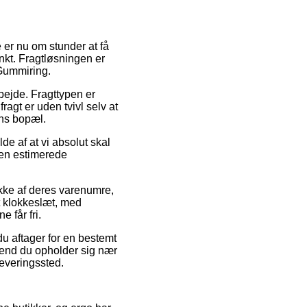
e er nu om stunder at få
unkt. Fragtløsningen er
 Gummiring.
rbejde. Fragttypen er
ragt er uden tvivl selv at
ens bopæl.
e af at vi absolut skal
den estimerede
kke af deres varenumre,
et klokkeslæt, med
 får fri.
du aftager for en bestemt
 end du opholder sig nær
leveringssted.