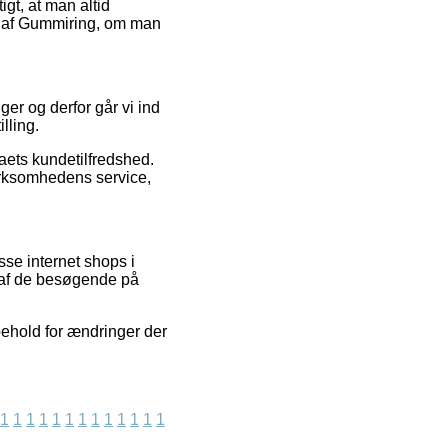
gt, at man altid
en af Gummiring, om man
ger og derfor går vi ind
lling.
maets kundetilfredshed.
irksomhedens service,
se internet shops i
n af de besøgende på
behold for ændringer der
1
1
1
1
1
1
1
1
1
1
1
1
1