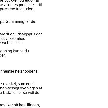
ne butikker, og ergo har
 af deres produkter – til
 præstere fragt uden
lg på Gummiring før du
are til en udsalgspris der
rnet virksomhed.
ke webbutikker.
 løsning kunne du
ger.
e gennemse netshoppens
 e-mærket, som er et
utinemæssigt overvåges af
 bistand, for så vidt du
dvirker på bestillingen,