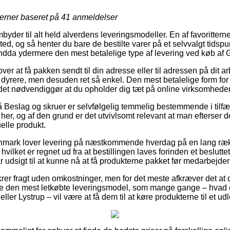
jerner baseret på
41
anmeldelser
mbyder til alt held alverdens leveringsmodeller. En af favorittern
sted, og så henter du bare de bestilte varer på et selvvalgt tidsp
endda ydermere den mest betalelige type af levering ved køb af
r at få pakken sendt til din adresse eller til adressen på dit a
 dyrere, men desuden ret så enkel. Den mest betalelige form for f
det nødvendiggør at du opholder dig tæt på online virksomhed
Beslag og skruer er selvfølgelig temmelig bestemmende i tilfæld
her, og af den grund er det utvivlsomt relevant at man efterser 
uelle produkt.
anmark lover levering på næstkommende hverdag på en lang ræ
ilket er regnet ud fra at bestillingen laves forinden et beslutt
r udsigt til at kunne nå at få produkterne pakket før medarbejderne
krer fragt uden omkostninger, men for det meste afkræver det at 
ribe den mest letkøbte leveringsmodel, som mange gange – hvad
ler Lystrup – vil være at få dem til at køre produkterne til et ud