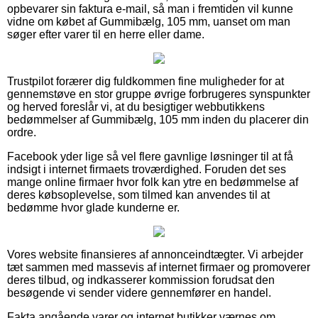
opbevarer sin faktura e-mail, så man i fremtiden vil kunne
vidne om købet af Gummibælg, 105 mm, uanset om man
søger efter varer til en herre eller dame.
Trustpilot forærer dig fuldkommen fine muligheder for at
gennemstøve en stor gruppe øvrige forbrugeres synspunkter
og herved foreslår vi, at du besigtiger webbutikkens
bedømmelser af Gummibælg, 105 mm inden du placerer din
ordre.
Facebook yder lige så vel flere gavnlige løsninger til at få
indsigt i internet firmaets troværdighed. Foruden det ses
mange online firmaer hvor folk kan ytre en bedømmelse af
deres købsoplevelse, som tilmed kan anvendes til at
bedømme hvor glade kunderne er.
Vores website finansieres af annonceindtægter. Vi arbejder
tæt sammen med massevis af internet firmaer og promoverer
deres tilbud, og indkasserer kommission forudsat den
besøgende vi sender videre gennemfører en handel.
Fakta angående varer og internet butikker værnes om