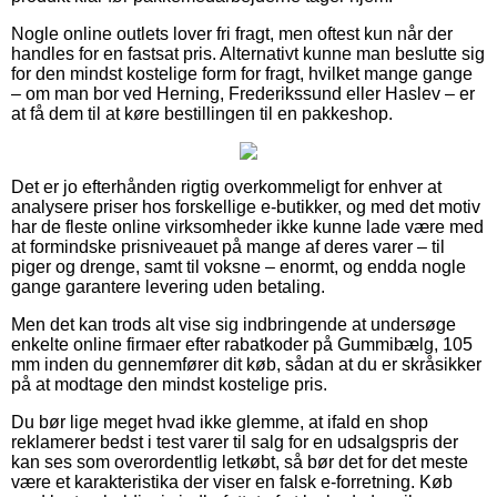
Nogle online outlets lover fri fragt, men oftest kun når der
handles for en fastsat pris. Alternativt kunne man beslutte sig
for den mindst kostelige form for fragt, hvilket mange gange
– om man bor ved Herning, Frederikssund eller Haslev – er
at få dem til at køre bestillingen til en pakkeshop.
Det er jo efterhånden rigtig overkommeligt for enhver at
analysere priser hos forskellige e-butikker, og med det motiv
har de fleste online virksomheder ikke kunne lade være med
at formindske prisniveauet på mange af deres varer – til
piger og drenge, samt til voksne – enormt, og endda nogle
gange garantere levering uden betaling.
Men det kan trods alt vise sig indbringende at undersøge
enkelte online firmaer efter rabatkoder på Gummibælg, 105
mm inden du gennemfører dit køb, sådan at du er skråsikker
på at modtage den mindst kostelige pris.
Du bør lige meget hvad ikke glemme, at ifald en shop
reklamerer bedst i test varer til salg for en udsalgspris der
kan ses som overordentlig letkøbt, så bør det for det meste
være et karakteristika der viser en falsk e-forretning. Køb