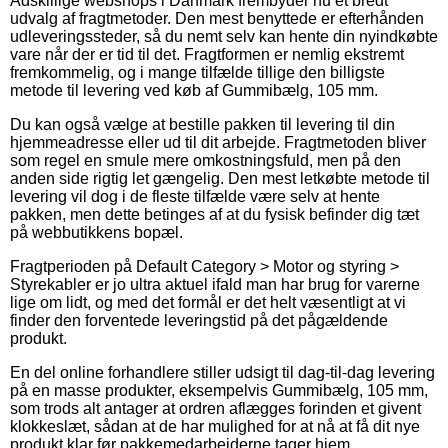
Adskillige webshops i Danmark frembyder nu et bredt
udvalg af fragtmetoder. Den mest benyttede er efterhånden
udleveringssteder, så du nemt selv kan hente din nyindkøbte
vare når der er tid til det. Fragtformen er nemlig ekstremt
fremkommelig, og i mange tilfælde tillige den billigste
metode til levering ved køb af Gummibælg, 105 mm.
Du kan også vælge at bestille pakken til levering til din
hjemmeadresse eller ud til dit arbejde. Fragtmetoden bliver
som regel en smule mere omkostningsfuld, men på den
anden side rigtig let gængelig. Den mest letkøbte metode til
levering vil dog i de fleste tilfælde være selv at hente
pakken, men dette betinges af at du fysisk befinder dig tæt
på webbutikkens bopæl.
Fragtperioden på Default Category > Motor og styring >
Styrekabler er jo ultra aktuel ifald man har brug for varerne
lige om lidt, og med det formål er det helt væsentligt at vi
finder den forventede leveringstid på det pågældende
produkt.
En del online forhandlere stiller udsigt til dag-til-dag levering
på en masse produkter, eksempelvis Gummibælg, 105 mm,
som trods alt antager at ordren aflægges forinden et givent
klokkeslæt, sådan at de har mulighed for at nå at få dit nye
produkt klar før pakkemedarbejderne tager hjem.