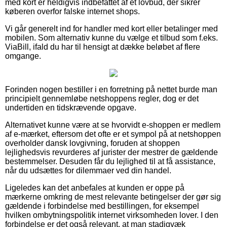
med kort er heldigvis indbefattet af et lovbud, der sikrer
køberen overfor falske internet shops.
Vi går generelt ind for handler med kort eller betalinger med
mobilen. Som alternativ kunne du vælge et tilbud som f.eks.
ViaBill, ifald du har til hensigt at dække beløbet af flere
omgange.
Forinden nogen bestiller i en forretning på nettet burde man
principielt gennemløbe netshoppens regler, dog er det
undertiden en tidskrævende opgave.
Alternativet kunne være at se hvorvidt e-shoppen er medlem
af e-mærket, eftersom det ofte er et sympol på at netshoppen
overholder dansk lovgivning, foruden at shoppen
lejlighedsvis revurderes af jurister der mestrer de gældende
bestemmelser. Desuden får du lejlighed til at få assistance,
når du udsættes for dilemmaer ved din handel.
Ligeledes kan det anbefales at kunden er oppe på
mærkerne omkring de mest relevante betingelser der gør sig
gældende i forbindelse med bestillingen, for eksempel
hvilken ombytningspolitik internet virksomheden lover. I den
forbindelse er det også relevant, at man stadigvæk