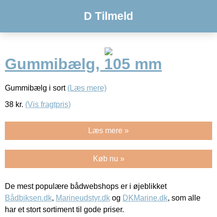
D Tilmeld
Gummibælg, 105 mm
Gummibælg i sort
(Læs mere)
38
kr.
(Vis fragtpris)
Læs mere »
Køb nu »
De mest populære bådwebshops er i øjeblikket
Bådbiksen.dk
,
Marineudstyr.dk
og
DKMarine.dk
, som alle
har et stort sortiment til gode priser.