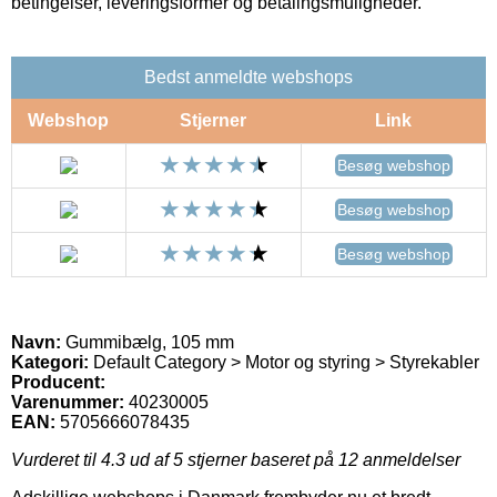
betingelser, leveringsformer og betalingsmuligheder.
Bedst anmeldte webshops
Webshop
Stjerner
Link
Besøg webshop
Besøg webshop
Besøg webshop
Navn:
Gummibælg, 105 mm
Kategori:
Default Category > Motor og styring > Styrekabler
Producent:
Varenummer:
40230005
EAN:
5705666078435
Vurderet til
4.3
ud af 5 stjerner baseret på
12
anmeldelser