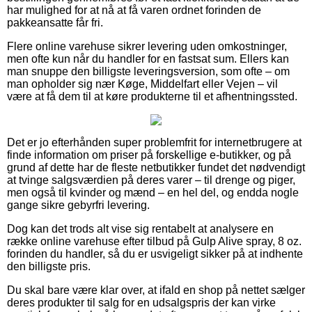
har mulighed for at nå at få varen ordnet forinden de
pakkeansatte får fri.
Flere online varehuse sikrer levering uden omkostninger,
men ofte kun når du handler for en fastsat sum. Ellers kan
man snuppe den billigste leveringsversion, som ofte – om
man opholder sig nær Køge, Middelfart eller Vejen – vil
være at få dem til at køre produkterne til et afhentningssted.
Det er jo efterhånden super problemfrit for internetbrugere at
finde information om priser på forskellige e-butikker, og på
grund af dette har de fleste netbutikker fundet det nødvendigt
at tvinge salgsværdien på deres varer – til drenge og piger,
men også til kvinder og mænd – en hel del, og endda nogle
gange sikre gebyrfri levering.
Dog kan det trods alt vise sig rentabelt at analysere en
række online varehuse efter tilbud på Gulp Alive spray, 8 oz.
forinden du handler, så du er usvigeligt sikker på at indhente
den billigste pris.
Du skal bare være klar over, at ifald en shop på nettet sælger
deres produkter til salg for en udsalgspris der kan virke