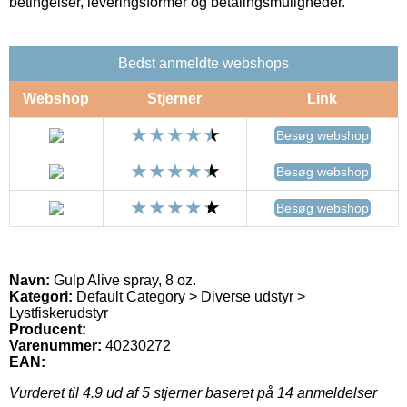
betingelser, leveringsformer og betalingsmuligheder.
Bedst anmeldte webshops
Webshop
Stjerner
Link
Besøg webshop
Besøg webshop
Besøg webshop
Navn:
Gulp Alive spray, 8 oz.
Kategori:
Default Category > Diverse udstyr >
Lystfiskerudstyr
Producent:
Varenummer:
40230272
EAN:
Vurderet til
4.9
ud af 5 stjerner baseret på
14
anmeldelser