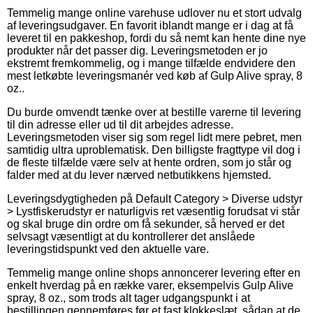
Temmelig mange online varehuse udlover nu et stort udvalg
af leveringsudgaver. En favorit iblandt mange er i dag at få
leveret til en pakkeshop, fordi du så nemt kan hente dine nye
produkter når det passer dig. Leveringsmetoden er jo
ekstremt fremkommelig, og i mange tilfælde endvidere den
mest letkøbte leveringsmanér ved køb af Gulp Alive spray, 8
oz..
Du burde omvendt tænke over at bestille varerne til levering
til din adresse eller ud til dit arbejdes adresse.
Leveringsmetoden viser sig som regel lidt mere pebret, men
samtidig ultra uproblematisk. Den billigste fragttype vil dog i
de fleste tilfælde være selv at hente ordren, som jo står og
falder med at du lever nærved netbutikkens hjemsted.
Leveringsdygtigheden på Default Category > Diverse udstyr
> Lystfiskerudstyr er naturligvis ret væsentlig forudsat vi står
og skal bruge din ordre om få sekunder, så herved er det
selvsagt væsentligt at du kontrollerer det anslåede
leveringstidspunkt ved den aktuelle vare.
Temmelig mange online shops annoncerer levering efter en
enkelt hverdag på en række varer, eksempelvis Gulp Alive
spray, 8 oz., som trods alt tager udgangspunkt i at
bestillingen gennemføres før et fast klokkeslæt, sådan at de