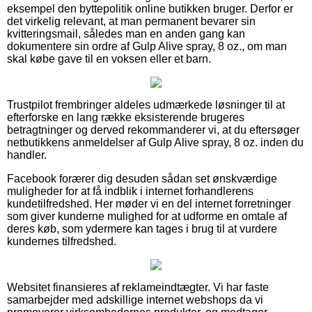
eksempel den byttepolitik online butikken bruger. Derfor er
det virkelig relevant, at man permanent bevarer sin
kvitteringsmail, således man en anden gang kan
dokumentere sin ordre af Gulp Alive spray, 8 oz., om man
skal købe gave til en voksen eller et barn.
Trustpilot frembringer aldeles udmærkede løsninger til at
efterforske en lang række eksisterende brugeres
betragtninger og derved rekommanderer vi, at du eftersøger
netbutikkens anmeldelser af Gulp Alive spray, 8 oz. inden du
handler.
Facebook forærer dig desuden sådan set ønskværdige
muligheder for at få indblik i internet forhandlerens
kundetilfredshed. Her møder vi en del internet forretninger
som giver kunderne mulighed for at udforme en omtale af
deres køb, som ydermere kan tages i brug til at vurdere
kundernes tilfredshed.
Websitet finansieres af reklameindtægter. Vi har faste
samarbejder med adskillige internet webshops da vi