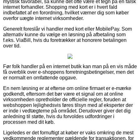
mystisk favorabel, så kunne det ofte være et tegn på en falsk
internet forhandler. Shopping med kort er i hvert fald
indbefattet af en forordning, hvilket værner dig som køber
overfor uægte internet virksomheder.
Generelt foreslår vi handler med kort eller MobilePay. Som
alternativ kunne du vælge en løsning på afbetaling som
f.eks. ViaBill, hvis du foretrækker at honorere betalingen
over tid.
Før folk handler på en internet butik kan man på en vis måde
få overblik over e-shoppens forretningsbetingelser, men det
er normalt en omfattende opgave.
En nem løsning er at efterse om online firmaet er e-mærke
godkendt, eftersom det bør være et signal om at online
virksomheden opretholder de officielle regler, foruden at
webshoppen lejlighedsvis føres tilsyn med af eksperter der
er inde i vedtægterne på området. Derudover giver det dig
anledning til støtte, hvis du forvoldes udfordringer i
processen med dit køb.
Ligeledes er det fornuftigt at køber er vaks omkring de mest
vedkommende reglementer gældende for transaktionen, for