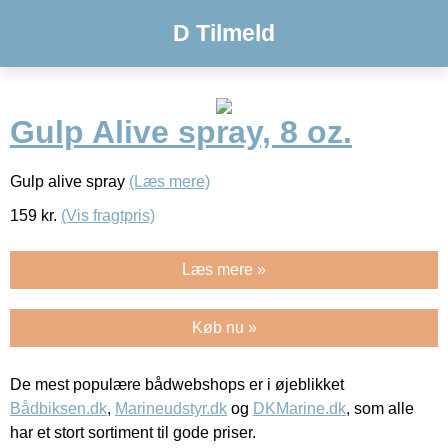
D Tilmeld
Gulp Alive spray, 8 oz.
Gulp alive spray
(Læs mere)
159
kr.
(Vis fragtpris)
Læs mere »
Køb nu »
De mest populære bådwebshops er i øjeblikket
Bådbiksen.dk
,
Marineudstyr.dk
og
DKMarine.dk
, som alle
har et stort sortiment til gode priser.