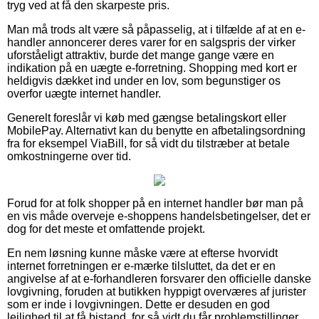
tryg ved at få den skarpeste pris.
Man må trods alt være så påpasselig, at i tilfælde af at en e-
handler annoncerer deres varer for en salgspris der virker
uforståeligt attraktiv, burde det mange gange være en
indikation på en uægte e-forretning. Shopping med kort er
heldigvis dækket ind under en lov, som begunstiger os
overfor uægte internet handler.
Generelt foreslår vi køb med gængse betalingskort eller
MobilePay. Alternativt kan du benytte en afbetalingsordning
fra for eksempel ViaBill, for så vidt du tilstræber at betale
omkostningerne over tid.
Forud for at folk shopper på en internet handler bør man på
en vis måde overveje e-shoppens handelsbetingelser, det er
dog for det meste et omfattende projekt.
En nem løsning kunne måske være at efterse hvorvidt
internet forretningen er e-mærke tilsluttet, da det er en
angivelse af at e-forhandleren forsvarer den officielle danske
lovgivning, foruden at butikken hyppigt overværes af jurister
som er inde i lovgivningen. Dette er desuden en god
lejlighed til at få bistand, for så vidt du får problemstillinger