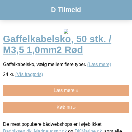
D Tilmeld
Gaffelkabelsko, 50 stk. /
M3,5 1,0mm2 Rød
Gaffelkabelsko, vælg mellem flere typer.
(Læs mere)
24
kr.
(Vis fragtpris)
Læs mere »
Køb nu »
De mest populære bådwebshops er i øjeblikket
Bådbiksen.dk
,
Marineudstyr.dk
og
DKMarine.dk
, som alle