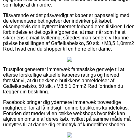
som følge af din ordre.
Tilsvarende er det prisværdigt at køber er påpasselig med
de elementære betingelser der indvirker på købet,
eksempelvis den bytteret internet forhandleren tilsikrer. I den
forbindelse er det også afgørende, at man når som helst
sikrer ens e-mail kvittering, således man senere vil kunne
påvise bestillingen af Gaffelkabelsko, 50 stk. / M3,5 1,0mm2
Rød, hvad end du shopper til en herre eller dame.
Trustpilot genererer immervæk fantastiske genveje til at
efterse forskellige aktuelle køberes ratings og herved
foreslår vi, at du tjekker e-butikkens anmeldelser af
Gaffelkabelsko, 50 stk. / M3,5 1,0mm2 Rød forinden du
lægger din bestilling.
Facebook bringer dig ydermere immervæk troværdige
muligheder for at få indsigt i online butikkens kundefokus.
Foruden det møder vi en række webshops hvor folk kan
afgive en omtale af deres køb, hvilket på samme måde må
udnyttes til at danne dig et indtryk af kundetilfredsheden.