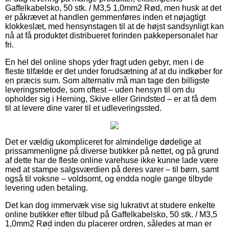
Gaffelkabelsko, 50 stk. / M3,5 1,0mm2 Rød, men husk at det
er påkrævet at handlen gemmenføres inden et nøjagtigt
klokkeslæt, med hensynstagen til at de højst sandsynligt kan
nå at få produktet distribueret forinden pakkepersonalet har
fri.
En hel del online shops yder fragt uden gebyr, men i de
fleste tilfælde er det under forudsætning af at du indkøber for
en præcis sum. Som alternativ må man tage den billigste
leveringsmetode, som oftest – uden hensyn til om du
opholder sig i Herning, Skive eller Grindsted – er at få dem
til at levere dine varer til et udleveringssted.
Det er vældig ukompliceret for almindelige dødelige at
prissammenligne på diverse butikker på nettet, og på grund
af dette har de fleste online varehuse ikke kunne lade være
med at stampe salgsværdien på deres varer – til børn, samt
også til voksne – voldsomt, og endda nogle gange tilbyde
levering uden betaling.
Det kan dog immervæk vise sig lukrativt at studere enkelte
online butikker efter tilbud på Gaffelkabelsko, 50 stk. / M3,5
1,0mm2 Rød inden du placerer ordren, således at man er