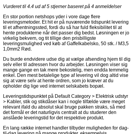
Vurderet til
4.4
ud af 5 stjerner baseret på
4
anmeldelser
En stor portion netshops yder i vore dage flere
leveringsmetoder. Et hit er på nuværende tidspunkt levering
til et afhentningssted, fordi du så har fuld fleksibilitet til at
hente produkterne når det passer dig bedst. Løsningen er jo
virkelig bekvem, og tit tillige den prisbilligste
leveringsmulighed ved køb af Gaffelkabelsko, 50 stk. / M3,5
1,0mm2 Rød.
Du burde endvidere udse dig at vælge afsending hjem til dig
selv eller til adressen hvor du arbejder. Løsningen viser sig
mange gange en tak mere bekostelig, men endda temmelig
enkel. Den mest betalelige type af levering vil dog altid vise
sig at være selv at hente ordren, som jo kræver at du
opholder dig lige ved internet selskabets bopæl.
Leveringstidspunktet på Default Category > Elektrisk udstyr
> Kabler, stik og stikdåser kan i nogle tilfælde være meget
relevant ifald du absolut skal bruge pakken straks, så med
det formål er det naturligvis centralt at du studerer den
anslåede leveringstid for det respektive produkt.
En lang række internet handler tilbyder muligheden for dag-
til-dag levering på mange produkter, eksempelvis