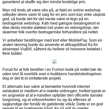
garanteret at skaffe sig den mindst kostelige pris.
Man må trods alt være obs på, at ifald en online webshop
udbyder deres varer til salg for en pris som kan virke utopisk
god, så burde det for det meste være et tegn på en
bedragerisk webshop. Køb med gængse betalingskort er
ikke desto mindre dækket ind under en retningslinje, der
skærmer folk overfor bedrageriske forhandlere på nettet.
Vi anbefaler bestillinger med kort eller MobilePay. Som en
anden løsning burde du anvende et afdragstilbud fra for
eksempel ViaBill, såfremt du hellere vil honorere beløbet i
flere bidder.
Forud for at folk bestiller i en Furrion butik på nettet bør de
uden tvivl få overblik over e-butikkens handelsbetingelser,
dog er det tit et omfattende projekt.
Et alternativ kan være at bemærke hvorvidt internet
selskabet er medlem af e-mærke ordningen, hvilket typisk er
en angivelse af at e-handlen opfylder den officielle danske
lovgivning, og at virksomheden nu og da efterses af
sagkyndige der forstår de gældende vilkår. Dette er en god
genvej til en hjælpende hånd, for så vidt du møder