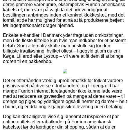
deres primære varenumre, eksempelvis Furrion amerikansk
kabelsæt, men vær på vagt da det nødvendiggør at
bestillingen anbringes inden et konkret klokkeslæt, med det
formål at de har mulighed for at nå at få produkterne betjent
før lagerpersonalet drager hjemad.
Enkelte e-handler i Danmark yder fragt uden omkostninger,
men i de fleste tilfælde kun hvis man indkøber for et bestemt
beløb. Som alternativ skulle man beslutte sig for den
billigste fragtløsning, hvilket oftest – ligegyldigt om du er i
Køge, Lillerød eller Lystrup – vil være at få dem til at bringe
ordren til en pakkeshop.
Det er efterhånden vældig uproblematisk for folk at vurdere
prisniveauet på diverse e-forhandlere, og til gengæld har
mange Furrion internet foretagender ikke kunne lade være
med at reducere salgsværdien på mange af deres varer – til
drenge og piger, og yderligere også til herrer og damer – helt
i bund, og endda nogle gange sikre levering uden betaling.
Dog kan det alligevel vise sig lønsomt at inspicere et par
online outlets efter rabatkoder på Furrion amerikansk
kabelsæt før du færdiggør din shopping, sådan at du er