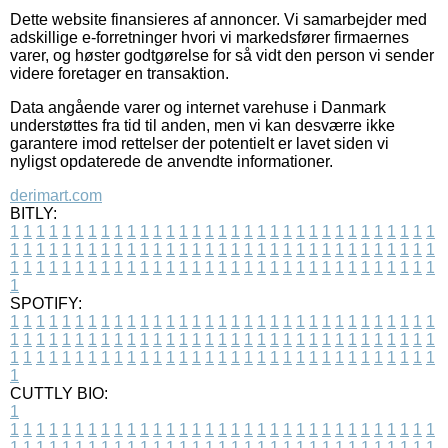
Dette website finansieres af annoncer. Vi samarbejder med
adskillige e-forretninger hvori vi markedsfører firmaernes
varer, og høster godtgørelse for så vidt den person vi sender
videre foretager en transaktion.
Data angående varer og internet varehuse i Danmark
understøttes fra tid til anden, men vi kan desværre ikke
garantere imod rettelser der potentielt er lavet siden vi
nyligst opdaterede de anvendte informationer.
derimart.com
BITLY:
1
1
1
1
1
1
1
1
1
1
1
1
1
1
1
1
1
1
1
1
1
1
1
1
1
1
1
1
1
1
1
1
1
1
1
1
1
1
1
1
1
1
1
1
1
1
1
1
1
1
1
1
1
1
1
1
1
1
1
1
1
1
1
1
1
1
1
1
1
1
1
1
1
1
1
1
1
1
1
1
1
1
1
1
1
1
1
1
1
1
1
1
1
1
1
1
1
1
1
1
SPOTIFY:
1
1
1
1
1
1
1
1
1
1
1
1
1
1
1
1
1
1
1
1
1
1
1
1
1
1
1
1
1
1
1
1
1
1
1
1
1
1
1
1
1
1
1
1
1
1
1
1
1
1
1
1
1
1
1
1
1
1
1
1
1
1
1
1
1
1
1
1
1
1
1
1
1
1
1
1
1
1
1
1
1
1
1
1
1
1
1
1
1
1
1
1
1
1
1
1
1
1
1
1
CUTTLY BIO:
1
1
1
1
1
1
1
1
1
1
1
1
1
1
1
1
1
1
1
1
1
1
1
1
1
1
1
1
1
1
1
1
1
1
1
1
1
1
1
1
1
1
1
1
1
1
1
1
1
1
1
1
1
1
1
1
1
1
1
1
1
1
1
1
1
1
1