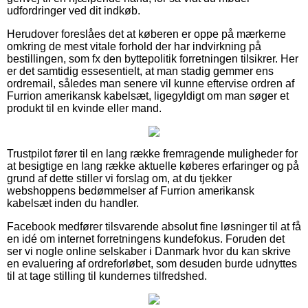
udfordringer ved dit indkøb.
Herudover foreslåes det at køberen er oppe på mærkerne
omkring de mest vitale forhold der har indvirkning på
bestillingen, som fx den byttepolitik forretningen tilsikrer. Her
er det samtidig essesentielt, at man stadig gemmer ens
ordremail, således man senere vil kunne eftervise ordren af
Furrion amerikansk kabelsæt, ligegyldigt om man søger et
produkt til en kvinde eller mand.
Trustpilot fører til en lang række fremragende muligheder for
at besigtige en lang række aktuelle køberes erfaringer og på
grund af dette stiller vi forslag om, at du tjekker
webshoppens bedømmelser af Furrion amerikansk
kabelsæt inden du handler.
Facebook medfører tilsvarende absolut fine løsninger til at få
en idé om internet forretningens kundefokus. Foruden det
ser vi nogle online selskaber i Danmark hvor du kan skrive
en evaluering af ordreforløbet, som desuden burde udnyttes
til at tage stilling til kundernes tilfredshed.