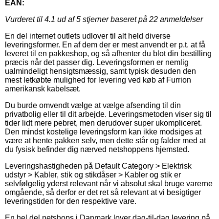
EAN:
Vurderet til
4.1
ud af 5 stjerner baseret på
22
anmeldelser
En del internet outlets udlover til alt held diverse
leveringsformer. En af dem der er mest anvendt er p.t. at få
leveret til en pakkeshop, og så afhenter du blot din bestilling
præcis når det passer dig. Leveringsformen er nemlig
ualmindeligt hensigtsmæssig, samt typisk desuden den
mest letkøbte mulighed for levering ved køb af Furrion
amerikansk kabelsæt.
Du burde omvendt vælge at vælge afsending til din
privatbolig eller til dit arbejde. Leveringsmetoden viser sig til
tider lidt mere pebret, men derudover super ukompliceret.
Den mindst kostelige leveringsform kan ikke modsiges at
være at hente pakken selv, men dette står og falder med at
du fysisk befinder dig nærved netshoppens hjemsted.
Leveringshastigheden på Default Category > Elektrisk
udstyr > Kabler, stik og stikdåser > Kabler og stik er
selvfølgelig yderst relevant når vi absolut skal bruge varerne
omgående, så derfor er det ret så relevant at vi besigtiger
leveringstiden for den respektive vare.
En hel del netshops i Danmark lover dag-til-dag levering på